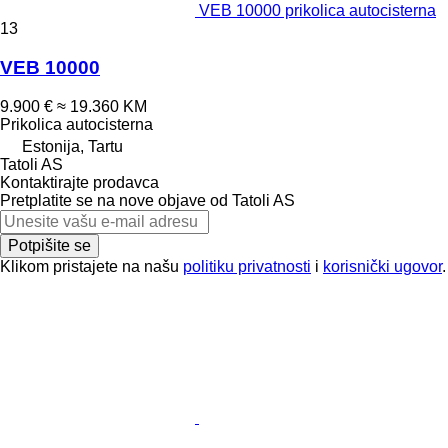
VEB 10000 prikolica autocisterna
13
VEB 10000
9.900 €
≈ 19.360 KM
Prikolica autocisterna
Estonija, Tartu
Tatoli AS
Kontaktirajte prodavca
Pretplatite se na nove objave od Tatoli AS
Potpišite se
Klikom pristajete na našu
politiku privatnosti
i
korisnički ugovor
.