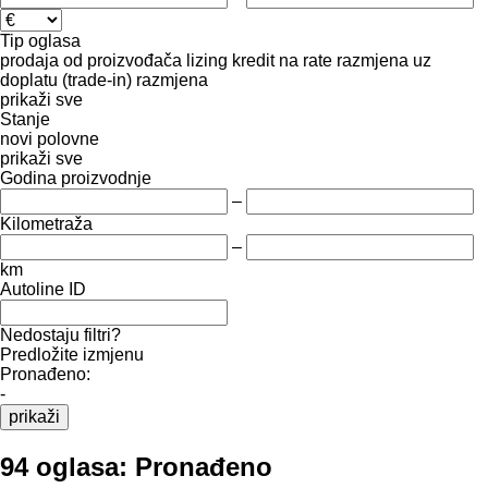
Tip oglasa
prodaja
od proizvođača
lizing
kredit
na rate
razmjena uz
doplatu (trade-in)
razmjena
prikaži sve
Stanje
novi
polovne
prikaži sve
Godina proizvodnje
–
Kilometraža
–
km
Autoline ID
Nedostaju filtri?
Predložite izmjenu
Pronađeno:
-
prikaži
94 oglasa:
Pronađeno