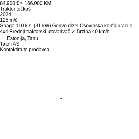
84.900 €
≈ 166.000 KM
Traktor točkaš
2024
125 m/č
Snaga
110 k.s. (81 kW)
Gorivo
dizel
Osovinska konfiguracija
4x4
Prednji traktorski utovarivač
✓
Brzina
40 km/h
Estonija, Tartu
Tatoli AS
Kontaktirajte prodavca