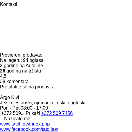
Kontakti
Provjereni prodavac
Na lageru:
94 oglasa
2
godine na Autoline
26
godina na tržištu
4.5
38 komentara
Pretplatite se na prodavca
Argo Kivi
Jezici:
estonski, njemački, ruski, engleski
Pon - Pet
08:00 - 17:00
+372 509...
Prikaži
+372 509 7456
Nazovite me
www.tatoli.ee/index.php
www.facebook.com/tatolias/