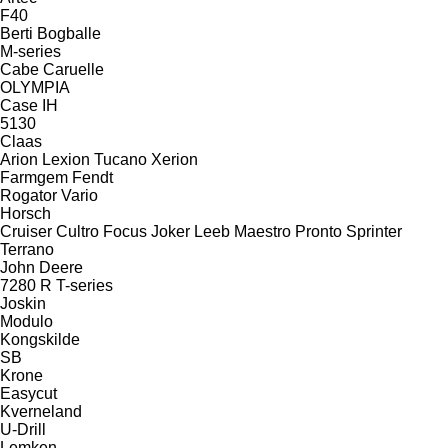
F40
Berti
Bogballe
M-series
Cabe
Caruelle
OLYMPIA
Case IH
5130
Claas
Arion
Lexion
Tucano
Xerion
Farmgem
Fendt
Rogator
Vario
Horsch
Cruiser
Cultro
Focus
Joker
Leeb
Maestro
Pronto
Sprinter
Terrano
John Deere
7280 R
T-series
Joskin
Modulo
Kongskilde
SB
Krone
Easycut
Kverneland
U-Drill
Lemken