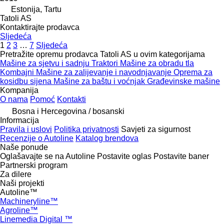
Estonija, Tartu
Tatoli AS
Kontaktirajte prodavca
Sljedeća
1
2
3
…
7
Sljedeća
Pretražite opremu prodavca Tatoli AS u ovim kategorijama
Mašine za sjetvu i sadnju
Traktori
Mašine za obradu tla
Kombajni
Mašine za zaliјеvanje i navodnjavanje
Oprema za
kosidbu sijena
Mašine za baštu i voćnjak
Građevinske mašine
Kompanija
O nama
Pomoć
Kontakti
Bosna i Hercegovina / bosanski
Informacija
Pravila i uslovi
Politika privatnosti
Savjeti za sigurnost
Recenzije o Autoline
Katalog brendova
Naše ponude
Oglašavajte se na Autoline
Postavite oglas
Postavite baner
Partnerski program
Za dilere
Naši projekti
Autoline™
Machineryline™
Agroline™
Linemedia Digital ™