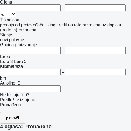
Cijena
–
Tip oglasa
prodaja
od proizvođača
lizing
kredit
na rate
razmjena uz doplatu
(trade-in)
razmjena
Stanje
novi
polovne
Godina proizvodnje
–
Евро
Euro 3
Euro 5
Kilometraža
–
km
Autoline ID
Nedostaju filtri?
Predložite izmjenu
Pronađeno:
-
prikaži
4 oglasa:
Pronađeno