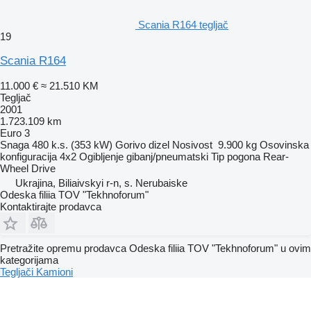
Scania R164 tegljač
19
Scania R164
11.000 €
≈ 21.510 KM
Tegljač
2001
1.723.109 km
Euro 3
Snaga
480 k.s. (353 kW)
Gorivo
dizel
Nosivost
9.900 kg
Osovinska
konfiguracija
4x2
Ogibljenje
gibanj/pneumatski
Tip pogona
Rear-
Wheel Drive
Ukrajina, Biliaivskyi r-n, s. Nerubaiske
Odeska filiia TOV "Tekhnoforum"
Kontaktirajte prodavca
Pretražite opremu prodavca Odeska filiia TOV "Tekhnoforum" u ovim
kategorijama
Tegljači
Kamioni