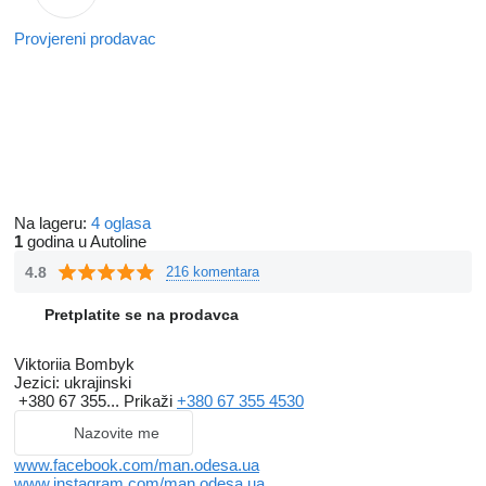
Provjereni prodavac
Na lageru:
4 oglasa
1
godina u Autoline
4.8
216 komentara
Pretplatite se na prodavca
Viktoriia Bombyk
Jezici:
ukrajinski
+380 67 355...
Prikaži
+380 67 355 4530
Nazovite me
www.facebook.com/man.odesa.ua
www.instagram.com/man.odesa.ua