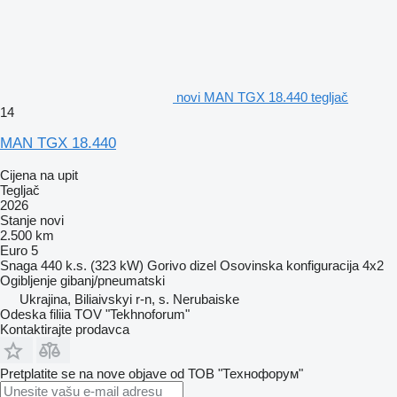
novi MAN TGX 18.440 tegljač
14
MAN TGX 18.440
Cijena na upit
Tegljač
2026
Stanje
novi
2.500 km
Euro 5
Snaga
440 k.s. (323 kW)
Gorivo
dizel
Osovinska konfiguracija
4x2
Ogibljenje
gibanj/pneumatski
Ukrajina, Biliaivskyi r-n, s. Nerubaiske
Odeska filiia TOV "Tekhnoforum"
Kontaktirajte prodavca
Pretplatite se na nove objave od ТОВ "Технофорум"