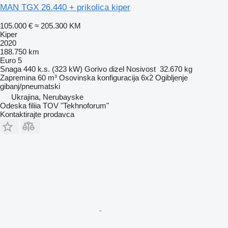
MAN TGX 26.440 + prikolica kiper
105.000 €
≈ 205.300 KM
Kiper
2020
188.750 km
Euro 5
Snaga
440 k.s. (323 kW)
Gorivo
dizel
Nosivost
32.670 kg
Zapremina
60 m³
Osovinska konfiguracija
6x2
Ogibljenje
gibanj/pneumatski
Ukrajina, Nerubayske
Odeska filiia TOV "Tekhnoforum"
Kontaktirajte prodavca