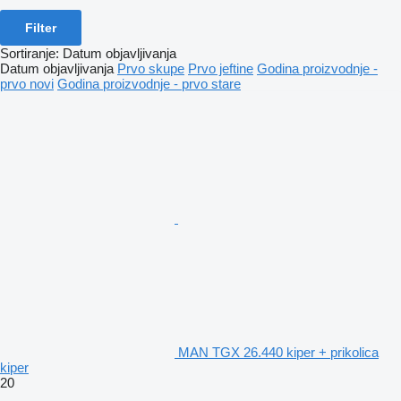
Filter
Sortiranje
:
Datum objavljivanja
Datum objavljivanja
Prvo skupe
Prvo jeftine
Godina proizvodnje -
prvo novi
Godina proizvodnje - prvo stare
MAN TGX 26.440 kiper + prikolica
kiper
20