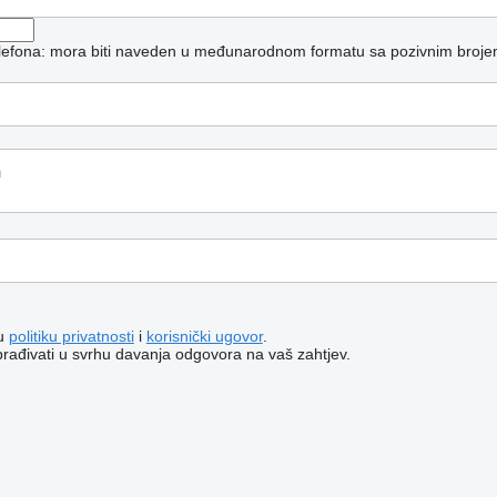
telefona: mora biti naveden u međunarodnom formatu sa pozivnim broje
šu
politiku privatnosti
i
korisnički ugovor
.
brađivati ​​u svrhu davanja odgovora na vaš zahtjev.