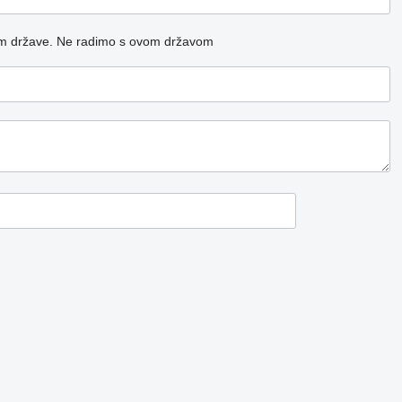
m države.
Ne radimo s ovom državom