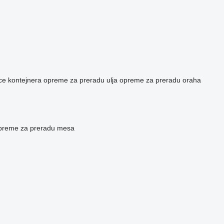
ice kontejnera
opreme za preradu ulja
opreme za preradu oraha
opreme za preradu mesa