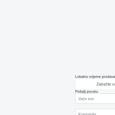
Lokalno vrijeme prodav
Zatražite 
Pošalji poruku