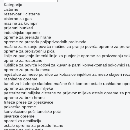
Kategorija
cisterne
rezervoari i cisterne
cisterne za gas
mašine za krumpir
prijemni bunkeri
industrijske opreme
opreme za preradu hrane
opreme za preradu poljoprivrednih proizvoda
mašine za rezanje povrća
mašine za pranje povrća
opreme za prera
opreme za proizvodnju pića
linije za punjenje limenki
linije za punjenje
opreme za proizvodnju so
opreme za restorane
ljuštilice za povrće
kotlovi za kuvanje
parni konvektomati
sokovnici
ra
opreme za preradu mesa
mješalice za meso
punilice za kobasice
injektori za meso
slajseri
rez
rashladne opreme
tuneli za hlađenje
sladoled mašine
šok komore
ostale rashladne op
opreme za preradu mlijeka
pasterizatori mlijeka
cisterne za prijevoz mlijeka
ostale opreme za pr
opreme za brzu hranu
friteze
prese za pljeskavice
pekarske opreme
konvekcione peći
tunelske peći
pivarske opreme
aparati za destilaciju
ostale opreme za preradu hrane