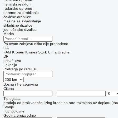
hemijske opreme
hemijski reaktori
rudarske opreme
opreme za drobljenje
čekićne drobilice
mašine za skladištenje
skladišne dizalice
jednošinske dizalice
Marka
Po ovom zahtjevu ništa nije pronađeno
GA
FAM
Kronen
Krones
Stork
Ulma
Urschel
DF
prikaži sve
Lokacija
Pretraga po radijusu
Bosna i Hercegovina
Cijena
–
Tip oglasa
prodaja
od proizvođača
lizing
kredit
na rate
razmjena uz doplatu (tra
Stanje
novi
polovne
Godina proizvodnje