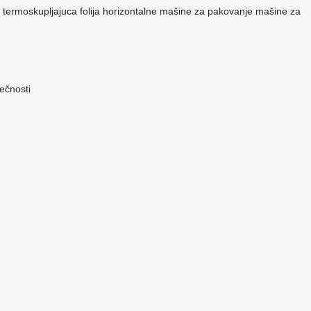
termoskupljajuca folija
horizontalne mašine za pakovanje
mašine za
tečnosti