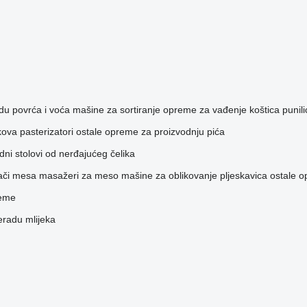
du povrća i voća
mašine za sortiranje
opreme za vađenje koštica
punil
kova
pasterizatori
ostale opreme za proizvodnju pića
dni stolovi od nerđajućeg čelika
ači mesa
masažeri za meso
mašine za oblikovanje pljeskavica
ostale 
reme
eradu mlijeka