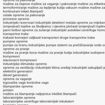
opreme za pakovanje
mašine za čepove
mašine za vaganje i pakovanje
mašine za etiketir
termoformiranje
mašine za lepljenje kutija
vakuum mašine
mašine za
kontinuirani inkjet štampači
ostale opreme za pakovanje
procesne opreme
industrijski rezervoari
industrijski detektori metala
opreme za miješan
izmjenjivači topline sa školjkama i cijevima
pločasti izmjenjivači toplin
parni kotlovi
opreme za sušenje
industrijski autoklavi
centrifuge
homo
transportne trake
trakasti konvejeri
valjkasti transporteri
druge transportne trake
pumpne opreme
pumpe za hranu
industrijske pumpe
sistemi za prečišćavanje vode
o
opreme za pranje
mašine za pranje boca
mašine za pranje kutija
industrijske sudopere
kompresori
stacionarni kompresori
industrijske klimatske opreme
opreme za ventilaciju
industrijski klima uređaji
industrijski sakupljači 
električni generatori
diesel generatori
opreme za vaganje
trgovačke vage
kontrolne vage
štamparske opreme
printeri
mašine za štampanje naljepnica
inkdžet štampači
laboratorijske opreme
laboratorijske centrifuge
laboratorijski inkubatori