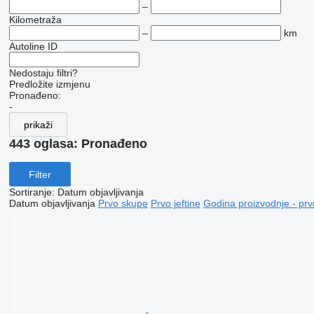
–
Kilometraža
–
km
Autoline ID
Nedostaju filtri?
Predložite izmjenu
Pronađeno:
-
prikaži
443 oglasa:
Pronađeno
Filter
Sortiranje
:
Datum objavljivanja
Datum objavljivanja
Prvo skupe
Prvo jeftine
Godina proizvodnje - prv