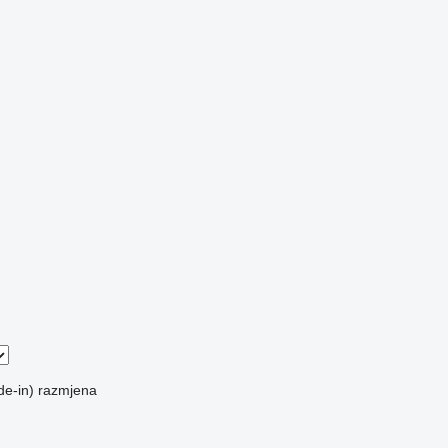
de-in)
razmjena