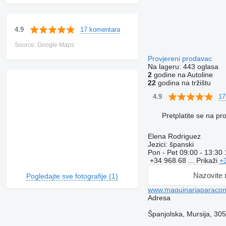
17 komentara
4.9
Source: Google Maps
Provjereni prodavac
Na lageru:
443 oglasa
2
godine na Autoline
22
godina na tržištu
17
4.9
Pretplatite se na p
Elena Rodriguez
Jezici:
španski
Pon - Pet
09:00 - 13:30 
+34 968 68 ...
Prikaži
+
Nazovite
Pogledajte sve fotografije (1)
www.maquinariaparacons
Adresa
Španjolska, Mursija, 30