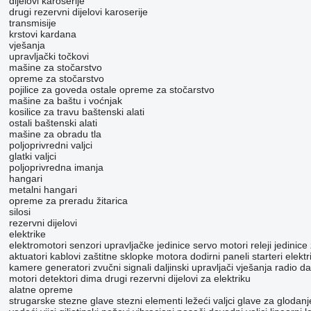
dijelovi karoserije
drugi rezervni dijelovi karoserije
transmisije
krstovi kardana
vješanja
upravljački točkovi
mašine za stočarstvo
opreme za stočarstvo
pojilice za goveda
ostale opreme za stočarstvo
mašine za baštu i voćnjak
kosilice za travu
baštenski alati
ostali baštenski alati
mašine za obradu tla
poljoprivredni valjci
glatki valjci
poljoprivrednа imanjа
hangari
metalni hangari
opreme za preradu žitarica
silosi
rezervni dijelovi
elektrike
elektromotori
senzori
upravljačke jedinice
servo motori
releji
jedinice
aktuatori
kablovi
zaštitne sklopke motora
dodirni paneli
starteri
elektr
kamere
generatori
zvučni signali
daljinski upravljači vješanja
radio da
motori
detektori dima
drugi rezervni dijelovi za elektriku
alatne opreme
strugarske stezne glave
stezni elementi
ležeći valjci
glave za glodanj