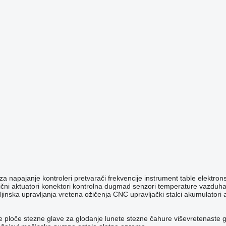
 za napajanje
kontroleri
pretvarači frekvencije
instrument table
elektron
ični aktuatori
konektori
kontrolna dugmad
senzori temperature vazduha
ljinska upravljanja
vretena
ožičenja
CNC upravljački stalci
akumulatori
e
ploče
stezne glave za glodanje
lunete
stezne čahure
viševretenaste 