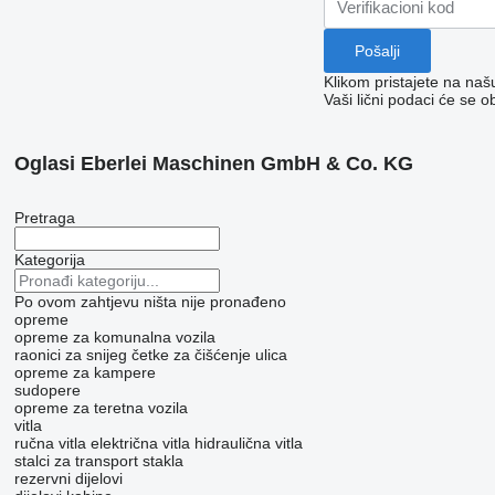
Klikom pristajete na na
Vaši lični podaci će se o
Oglasi Eberlei Maschinen GmbH & Co. KG
Pretraga
Kategorija
Po ovom zahtjevu ništa nije pronađeno
opreme
opreme za komunalna vozila
raonici za snijeg
četke za čišćenje ulica
opreme za kampere
sudopere
оpremе za teretna vozila
vitla
ručna vitla
električna vitla
hidraulična vitla
stalci za transport stakla
rezervni dijelovi