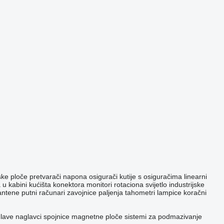
ske ploče
pretvarači napona
osigurači
kutije s osiguračima
linearni
 u kabini
kućišta konektora
monitori
rotaciona svijetlo
industrijske
antene
putni računari
zavojnice paljenja
tahometri
lampice
koračni
glave
naglavci
spojnice
magnetne ploče
sistemi za podmazivanje