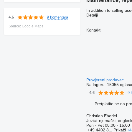
Maintenance, repa
In addition to selling us
Detalji
9 komentara
4.6
Source: Google Maps
Kontakti
Provjereni prodavac
Na lageru:
15055 oglas
9 
4.6
Pretplatite se na p
Christian Eberlei
Jezici:
njemački, englesk
Pon - Pet
08:00 - 16:00
+49 4402 8...
Prikaži
+4