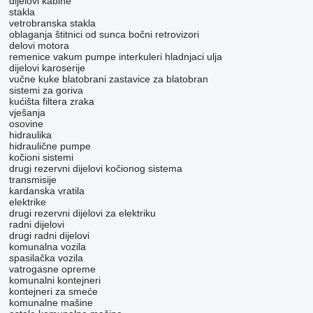
dijelovi kabine
stakla
vetrobranska stakla
oblaganja
štitnici od sunca
bočni retrovizori
delovi motora
remenice
vakum pumpe
interkuleri
hladnjaci ulja
dijelovi karoserije
vučne kuke
blatobrani
zastavice za blatobran
sistemi za goriva
kućišta filtera zraka
vješanja
osovine
hidraulika
hidraulične pumpe
kočioni sistemi
drugi rezervni dijelovi kočionog sistema
transmisije
kardanska vratila
elektrike
drugi rezervni dijelovi za elektriku
radni dijelovi
drugi radni dijelovi
komunalna vozila
spasilačka vozila
vatrogasne opreme
komunalni kontejneri
kontejneri za smeće
komunalne mašine