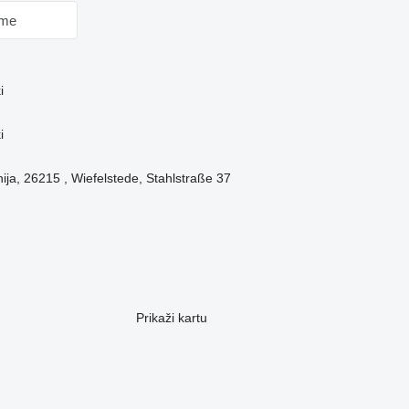
 me
i
i
ja, 26215 , Wiefelstede, Stahlstraße 37
Prikaži kartu