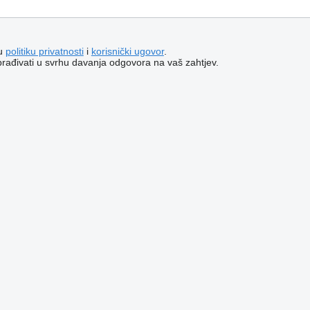
šu
politiku privatnosti
i
korisnički ugovor
.
brađivati ​​u svrhu davanja odgovora na vaš zahtjev.