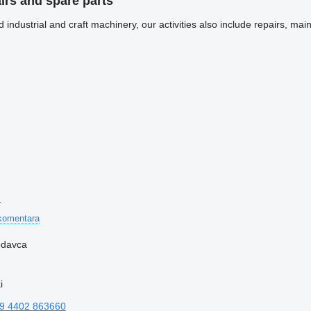
irs and spare parts
ed industrial and craft machinery, our activities also include repairs, 
a
komentara
rodavca
i
9 4402 863660