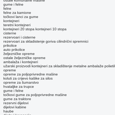
ostale komunalne mašine
gume i felne
felne
felne za kamione
točkovi
lanci za gume
kontejneri
teretni kontejneri
kontejneri 20 stopa
kontejneri 10 stopa
cisterne
rezervoari i cisterne
rezervoari za skladistenje goriva
cilindrični spremnici
prikolice
auto prikolice
željezničke opreme
ostale željezničke opreme
ambalaža i kontejneri
užarski proizvodi
kontejneri za skladištenje
metalne ambalaže
poliet
opreme
opreme za poljoprivredne mašine
koluti za crijevo
kašike za silos
opreme za šumarstvo
hvataljke za trupce
gume i felne
točkovi
gume za poljoprivredne mašine
gume za traktore
rezervni dijelovi
dijelovi kabine
haube