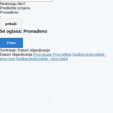
Nedostaju filtri?
Predložite izmjenu
Pronađeno:
-
prikaži
54 oglasa:
Pronađeno
Filter
Sortiranje
:
Datum objavljivanja
Datum objavljivanja
Prvo skupe
Prvo jeftine
Godina proizvodnje -
prvo novi
Godina proizvodnje - prvo stare