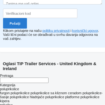
Klikom pristajete na našu
politiku privatnosti
i
korisnički ugovor
.
Vaši lični podaci će se obrađivati ​​u svrhu davanja odgovora na
vaš zahtjev.
Oglasi TIP Trailer Services - United Kingdom &
Ireland
Pretraga
Kategorija
poluprikolice
furgon poluprikolice
poluprikolice sa kliznom ceradom
poluprikolice-
šasije
poluprikolice hladnjače
poluprikolice platforme
poluprikolice
kipera
prikolice