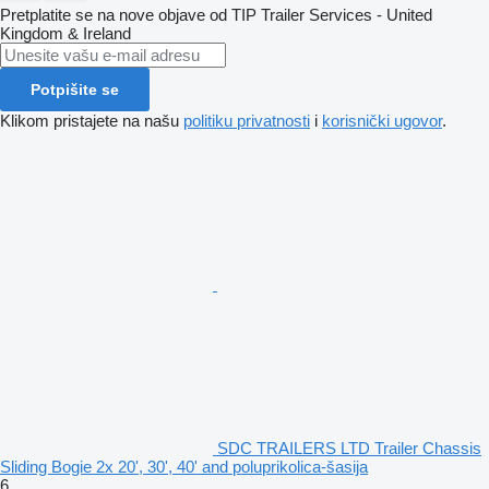
Pretplatite se na nove objave od TIP Trailer Services - United
Kingdom & Ireland
Potpišite se
Klikom pristajete na našu
politiku privatnosti
i
korisnički ugovor
.
SDC TRAILERS LTD Trailer Chassis
Sliding Bogie 2x 20', 30', 40' and poluprikolica-šasija
6