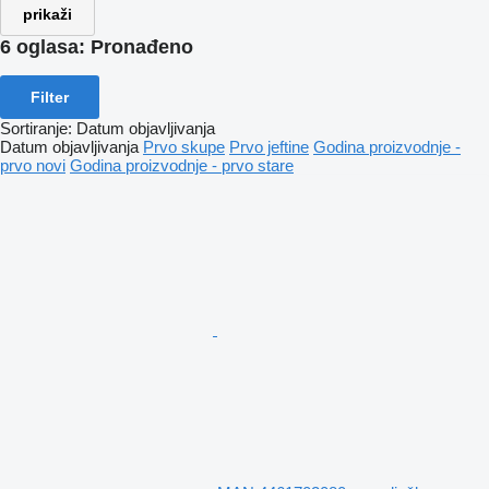
prikaži
6 oglasa:
Pronađeno
Filter
Sortiranje
:
Datum objavljivanja
Datum objavljivanja
Prvo skupe
Prvo jeftine
Godina proizvodnje -
prvo novi
Godina proizvodnje - prvo stare