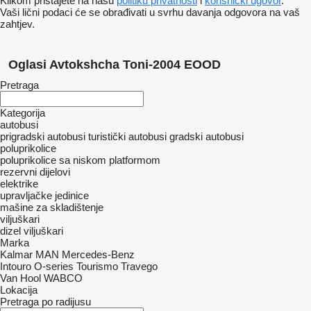
Klikom pristajete na našu
politiku privatnosti
i
korisnički ugovor
.
Vaši lični podaci će se obrađivati ​​u svrhu davanja odgovora na vaš
zahtjev.
Oglasi Avtokshcha Toni-2004 EOOD
Pretraga
Kategorija
autobusi
prigradski autobusi
turistički autobusi
gradski autobusi
poluprikolice
poluprikolice sa niskom platformom
rezervni dijelovi
elektrike
upravljačke jedinice
mašine za skladištenje
viljuškari
dizel viljuškari
Marka
Kalmar
MAN
Mercedes-Benz
Intouro
O-series
Tourismo
Travego
Van Hool
WABCO
Lokacija
Pretraga po radijusu