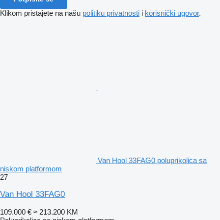
Klikom pristajete na našu
politiku privatnosti
i
korisnički ugovor
.
Van Hool 33FAG0 poluprikolica sa
niskom platformom
27
Van Hool 33FAG0
109.000 €
≈ 213.200 KM