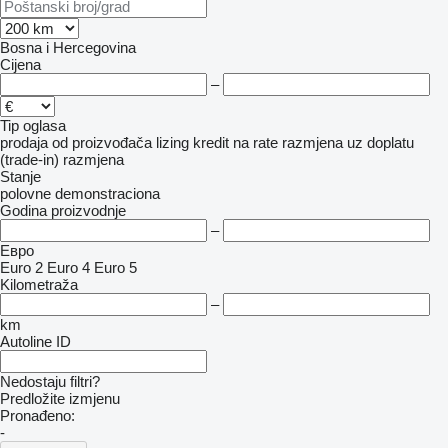
Bosna i Hercegovina
Cijena
–
Tip oglasa
prodaja
od proizvođača
lizing
kredit
na rate
razmjena uz doplatu
(trade-in)
razmjena
Stanje
polovne
demonstraciona
Godina proizvodnje
–
Евро
Euro 2
Euro 4
Euro 5
Kilometraža
–
km
Autoline ID
Nedostaju filtri?
Predložite izmjenu
Pronađeno:
-