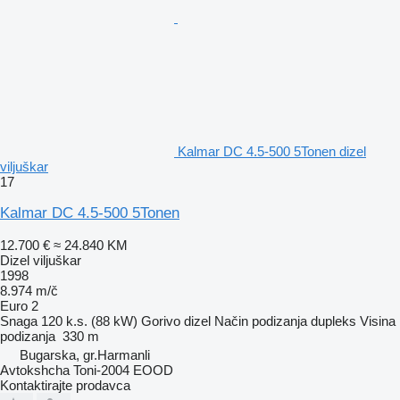
Kalmar DC 4.5-500 5Tonen dizel
viljuškar
17
Kalmar DC 4.5-500 5Tonen
12.700 €
≈ 24.840 KM
Dizel viljuškar
1998
8.974 m/č
Euro 2
Snaga
120 k.s. (88 kW)
Gorivo
dizel
Način podizanja
dupleks
Visina
podizanja
330 m
Bugarska, gr.Harmanli
Avtokshcha Toni-2004 EOOD
Kontaktirajte prodavca