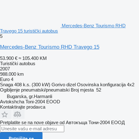
Mercedes-Benz Tourismo RHD
Travego 15 turistički autobus
5
Mercedes-Benz Tourismo RHD Travego 15
53.900 €
≈ 105.400 KM
Turistički autobus
2007
988.000 km
Euro 4
Snaga
408 k.s. (300 kW)
Gorivo
dizel
Osovinska konfiguracija
4x2
Ogibljenje
pneumatski/pneumatski
Broj mjesta
52
Bugarska, gr.Harmanli
Avtokshcha Toni-2004 EOOD
Kontaktirajte prodavca
Pretplatite se na nove objave od Автокъща Тони-2004 ЕООД
Potpišite se