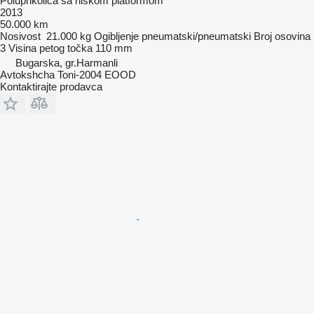
Poluprikolica sa niskom platformom
2013
50.000 km
Nosivost
21.000 kg
Ogibljenje
pneumatski/pneumatski
Broj osovina
3
Visina petog točka
110 mm
Bugarska, gr.Harmanli
Avtokshcha Toni-2004 EOOD
Kontaktirajte prodavca