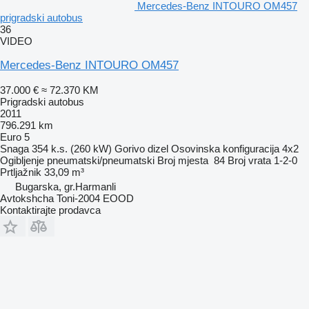
Mercedes-Benz INTOURO OM457
prigradski autobus
36
VIDEO
Mercedes-Benz INTOURO OM457
37.000 €
≈ 72.370 KM
Prigradski autobus
2011
796.291 km
Euro 5
Snaga
354 k.s. (260 kW)
Gorivo
dizel
Osovinska konfiguracija
4x2
Ogibljenje
pneumatski/pneumatski
Broj mjesta
84
Broj vrata
1-2-0
Prtljažnik
33,09 m³
Bugarska, gr.Harmanli
Avtokshcha Toni-2004 EOOD
Kontaktirajte prodavca