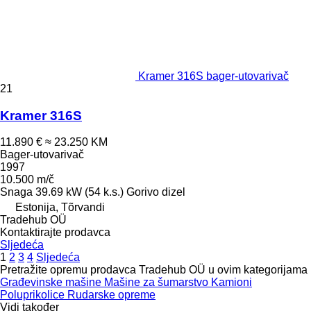
Kramer 316S bager-utovarivač
21
Kramer 316S
11.890 €
≈ 23.250 KM
Bager-utovarivač
1997
10.500 m/č
Snaga
39.69 kW (54 k.s.)
Gorivo
dizel
Estonija, Tõrvandi
Tradehub OÜ
Kontaktirajte prodavca
Sljedeća
1
2
3
4
Sljedeća
Pretražite opremu prodavca Tradehub OÜ u ovim kategorijama
Građevinske mašine
Mašine za šumarstvo
Kamioni
Poluprikolice
Rudarske opreme
Vidi također