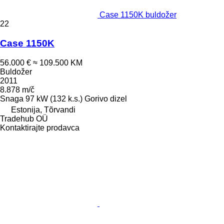
Case 1150K buldožer
22
Case 1150K
56.000 €
≈ 109.500 KM
Buldožer
2011
8.878 m/č
Snaga
97 kW (132 k.s.)
Gorivo
dizel
Estonija, Tõrvandi
Tradehub OÜ
Kontaktirajte prodavca