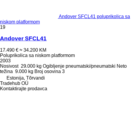
Andover SFCL41 poluprikolica sa
niskom platformom
19
Andover SFCL41
17.490 €
≈ 34.200 KM
Poluprikolica sa niskom platformom
2003
Nosivost
29.000 kg
Ogibljenje
pneumatski/pneumatski
Neto
težina
9.000 kg
Broj osovina
3
Estonija, Tõrvandi
Tradehub OÜ
Kontaktirajte prodavca