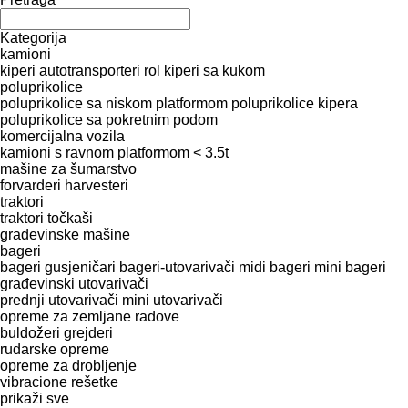
Kategorija
kamioni
kiperi
autotransporteri
rol kiperi sa kukom
poluprikolice
poluprikolice sa niskom platformom
poluprikolice kipera
poluprikolice sa pokretnim podom
komercijalna vozila
kamioni s ravnom platformom < 3.5t
mašine za šumarstvo
forvarderi
harvesteri
traktori
traktori točkaši
građevinske mašine
bageri
bageri gusjeničari
bageri-utovarivači
midi bageri
mini bageri
građevinski utovarivači
prednji utovarivači
mini utovarivači
opreme za zemljane radove
buldožeri
grejderi
rudarske opreme
opreme za drobljenje
vibracione rešetke
prikaži sve