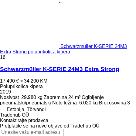
Schwarzmüller K-SERIE 24M3
Extra Strong poluprikolica kipera
16
Schwarzmüller K-SERIE 24M3 Extra Strong
17.490 €
≈ 34.200 KM
Poluprikolica kipera
2019
Nosivost
29.980 kg
Zapremina
24 m³
Ogibljenje
pneumatski/pneumatski
Neto težina
6.020 kg
Broj osovina
3
Estonija, Tõrvandi
Tradehub OÜ
Kontaktirajte prodavca
Pretplatite se na nove objave od Tradehub OÜ