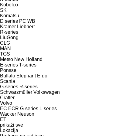
Kobelco
SK
Komatsu
D series
PC
WB
Kramer
Liebherr
R-series
LiuGong
CLG
MAN
TGS
Metso
New Holland
E-series
T-series
Ponsse
Buffalo
Elephant
Ergo
Scania
G-series
R-series
Schwarzmüller
Volkswagen
Crafter
Volvo
EC
ECR
G-series
L-series
Wacker Neuson
ET
prikaži sve
Lokacija
Pretraga po radijusu