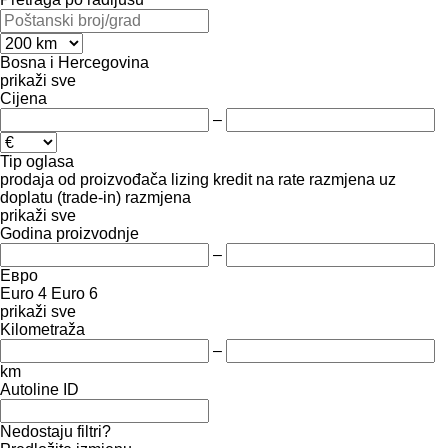
Bosna i Hercegovina
prikaži sve
Cijena
–
Tip oglasa
prodaja
od proizvođača
lizing
kredit
na rate
razmjena uz
doplatu (trade-in)
razmjena
prikaži sve
Godina proizvodnje
–
Евро
Euro 4
Euro 6
prikaži sve
Kilometraža
–
km
Autoline ID
Nedostaju filtri?