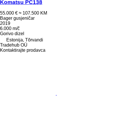
Komatsu PC138
55.000 €
≈ 107.500 KM
Bager gusjeničar
2019
6.000 m/č
Gorivo
dizel
Estonija, Tõrvandi
Tradehub OÜ
Kontaktirajte prodavca