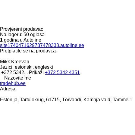
Provjereni prodavac
Na lageru:
50 oglasa
1
godina u Autoline
site1740471629737478333.autoline.ee
Pretplatite se na prodavca
Mikk Kreevan
Jezici:
estonski, engleski
+372 5342...
Prikaži
+372 5342 4351
Nazovite me
tradehub.ee
Adresa
Estonija, Tartu okrug, 61715, Tõrvandi, Kambja vald, Tamme 1