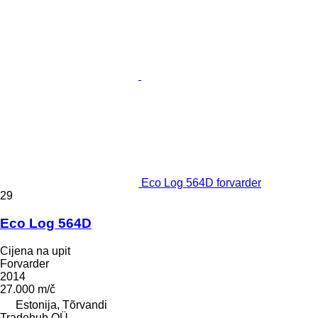
Eco Log 564D forvarder
29
Eco Log 564D
Cijena na upit
Forvarder
2014
27.000 m/č
Estonija, Tõrvandi
Tradehub OÜ