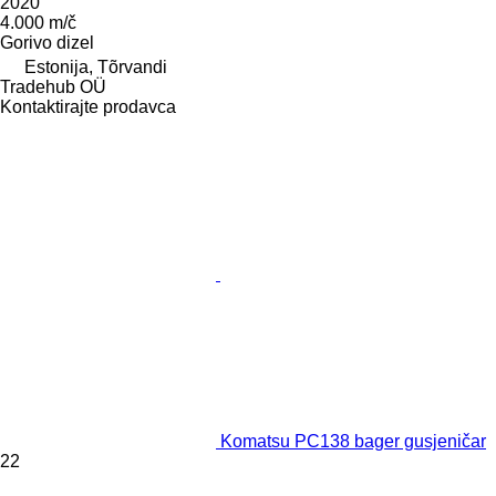
2020
4.000 m/č
Gorivo
dizel
Estonija, Tõrvandi
Tradehub OÜ
Kontaktirajte prodavca
Komatsu PC138 bager gusjeničar
22