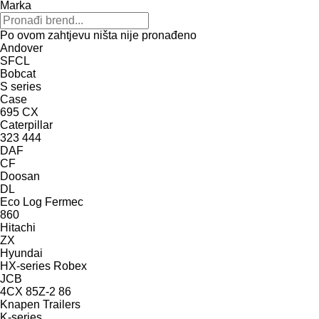
Marka
Po ovom zahtjevu ništa nije pronađeno
Andover
SFCL
Bobcat
S series
Case
695
CX
Caterpillar
323
444
DAF
CF
Doosan
DL
Eco Log
Fermec
860
Hitachi
ZX
Hyundai
HX-series
Robex
JCB
4CX
85Z-2
86
Knapen Trailers
K-series