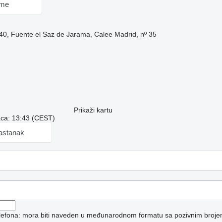
 me
40, Fuente el Saz de Jarama, Calee Madrid, nº 35
Prikaži kartu
aca: 13:43 (CEST)
sastanak
telefona: mora biti naveden u međunarodnom formatu sa pozivnim broje