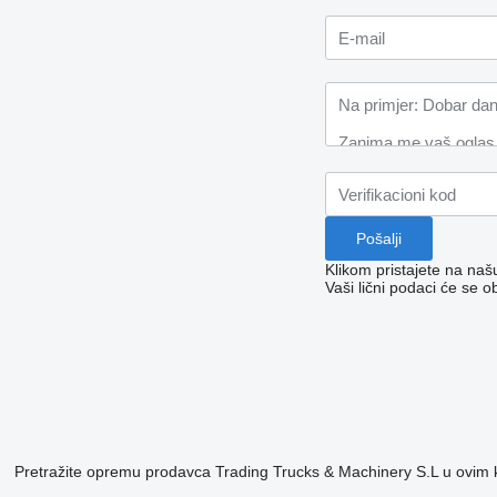
Klikom pristajete na na
Vaši lični podaci će se o
Pretražite opremu prodavca Trading Trucks & Machinery S.L u ovim 