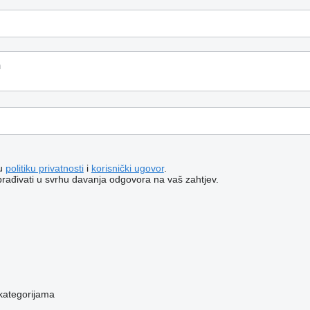
šu
politiku privatnosti
i
korisnički ugovor
.
brađivati ​​u svrhu davanja odgovora na vaš zahtjev.
kategorijama