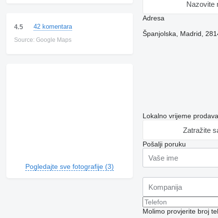
Nazovite
Adresa
42 komentara
4.5
Španjolska, Madrid, 281
Source: Google Maps
Lokalno vrijeme prodav
Zatražite 
Pošalji poruku
Pogledajte sve fotografije (3)
Molimo provjerite broj 