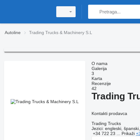
Autoline
Trading Trucks & Machinery S.L
O nama
Galerija
3
Karta
Recenzije
42
Trading Tr
Kontakti prodavca
Trading Trucks
Jezici:
engleski, španski,
+34 722 23 ...
Prikaži
+