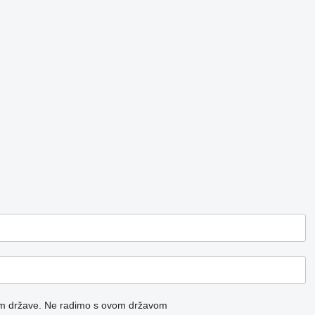
m države.
Ne radimo s ovom državom