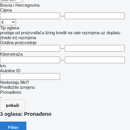
Bosna i Hercegovina
Cijena
–
Tip oglasa
prodaja
od proizvođača
lizing
kredit
na rate
razmjena uz doplatu
(trade-in)
razmjena
Godina proizvodnje
–
Kilometraža
–
km
Autoline ID
Nedostaju filtri?
Predložite izmjenu
Pronađeno:
-
prikaži
3 oglasa:
Pronađeno
Filter