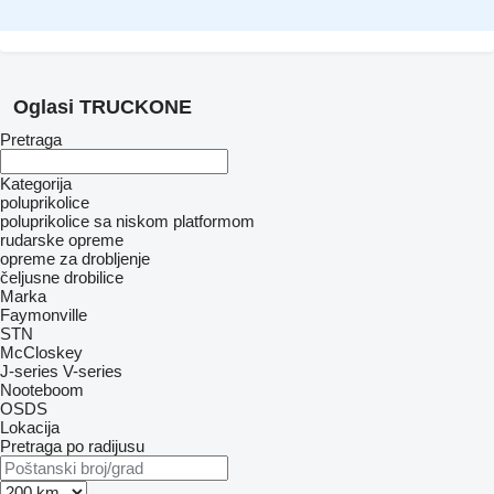
Oglasi TRUCKONE
Pretraga
Kategorija
poluprikolice
poluprikolice sa niskom platformom
rudarske opreme
opreme za drobljenje
čeljusne drobilice
Marka
Faymonville
STN
McCloskey
J-series
V-series
Nooteboom
OSDS
Lokacija
Pretraga po radijusu