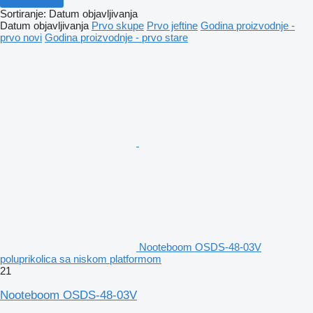
Sortiranje
:
Datum objavljivanja
Datum objavljivanja
Prvo skupe
Prvo jeftine
Godina proizvodnje -
prvo novi
Godina proizvodnje - prvo stare
Nooteboom OSDS-48-03V
poluprikolica sa niskom platformom
21
Nooteboom OSDS-48-03V