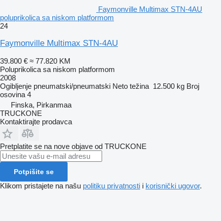
Faymonville Multimax STN-4AU
poluprikolica sa niskom platformom
24
Faymonville Multimax STN-4AU
39.800 €
≈ 77.820 KM
Poluprikolica sa niskom platformom
2008
Ogibljenje
pneumatski/pneumatski
Neto težina
12.500 kg
Broj
osovina
4
Finska, Pirkanmaa
TRUCKONE
Kontaktirajte prodavca
Pretplatite se na nove objave od TRUCKONE
Potpišite se
Klikom pristajete na našu
politiku privatnosti
i
korisnički ugovor
.