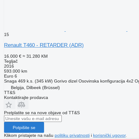
15
Renault T460 - RETARDER (ADR)
16.000 €
≈ 31.280 KM
Tegljač
2016
593.000 km
Euro 6
Snaga
469 k.s. (345 kW)
Gorivo
dizel
Osovinska konfiguracija
4x2
Og
Belgija, Dilbeek (Brüssel)
TT&S
Kontaktirajte prodavca
Pretplatite se na nove objave od TT&S
Potpišite se
Klikom pristajete na našu
politiku privatnosti
i
korisnički ugovor
.