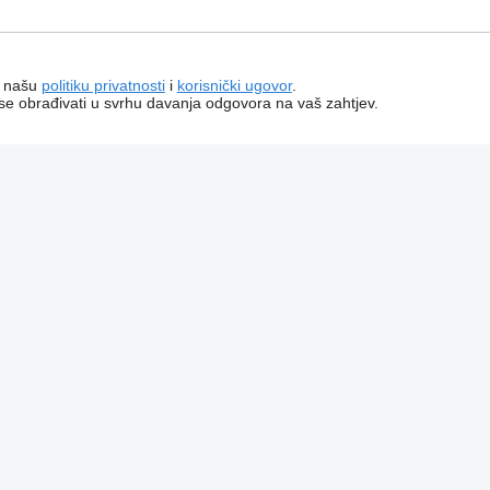
a našu
politiku privatnosti
i
korisnički ugovor
.
 se obrađivati ​​u svrhu davanja odgovora na vaš zahtjev.