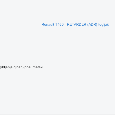
Renault T460 - RETARDER (ADR) tegljač
ibljenje
gibanj/pneumatski