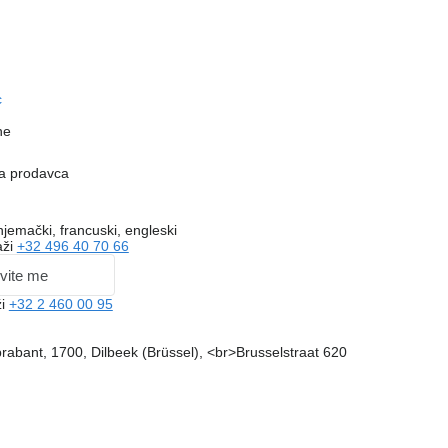
c
ne
na prodavca
jemački, francuski, engleski
aži
+32 496 40 70 66
vite me
ži
+32 2 460 00 95
brabant, 1700, Dilbeek (Brüssel), <br>Brusselstraat 620