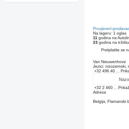
Provjereni prodava
Na lageru:
1 oglas
11
godina na Autoli
23
godina na tržištu
Pretplatite se 
Van Nieuwenhove
Jezici:
nizozemski, n
+32 496 40 ...
Prik
Nazo
+32 2 460 ...
Prika
Adresa
Belgija, Flamanski 