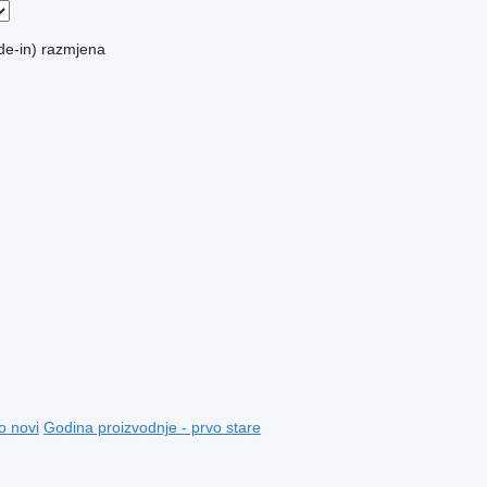
de-in)
razmjena
o novi
Godina proizvodnje - prvo stare