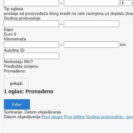
–
Tip oglasa
prodaja
od proizvođača
lizing
kredit
na rate
razmjena uz doplatu (tra
Godina proizvodnje
–
Евро
Euro 6
Kilometraža
–
km
Autoline ID
Nedostaju filtri?
Predložite izmjenu
Pronađeno:
-
prikaži
1 oglas:
Pronađeno
Filter
Sortiranje
:
Datum objavljivanja
Datum objavljivanja
Prvo skupe
Prvo jeftine
Godina proizvodnje - prv