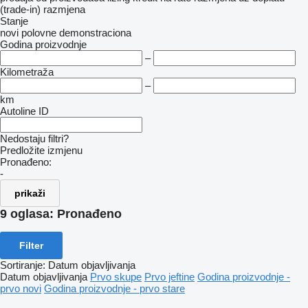
(trade-in)
razmjena
Stanje
novi
polovne
demonstraciona
Godina proizvodnje
–
Kilometraža
–
km
Autoline ID
Nedostaju filtri?
Predložite izmjenu
Pronađeno:
-
prikaži
9 oglasa:
Pronađeno
Filter
Sortiranje
:
Datum objavljivanja
Datum objavljivanja
Prvo skupe
Prvo jeftine
Godina proizvodnje -
prvo novi
Godina proizvodnje - prvo stare