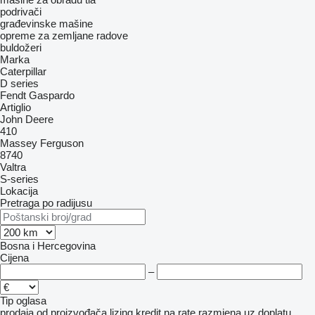
podrivači
građevinske mašine
opreme za zemljane radove
buldožeri
Marka
Caterpillar
D series
Fendt
Gaspardo
Artiglio
John Deere
410
Massey Ferguson
8740
Valtra
S-series
Lokacija
Pretraga po radijusu
Bosna i Hercegovina
Cijena
–
Tip oglasa
prodaja
od proizvođača
lizing
kredit
na rate
razmjena uz doplatu