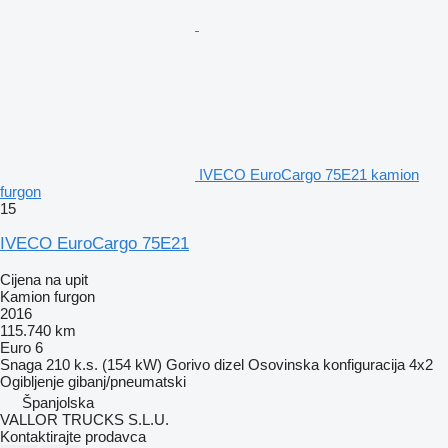
IVECO EuroCargo 75E21 kamion
furgon
15
IVECO EuroCargo 75E21
Cijena na upit
Kamion furgon
2016
115.740 km
Euro 6
Snaga
210 k.s. (154 kW)
Gorivo
dizel
Osovinska konfiguracija
4x2
Ogibljenje
gibanj/pneumatski
Španjolska
VALLOR TRUCKS S.L.U.
Kontaktirajte prodavca