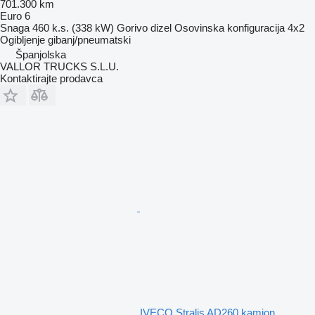
701.300 km
Euro 6
Snaga
460 k.s. (338 kW)
Gorivo
dizel
Osovinska konfiguracija
4x2
Ogibljenje
gibanj/pneumatski
Španjolska
VALLOR TRUCKS S.L.U.
Kontaktirajte prodavca
IVECO Stralis AD260 kamion