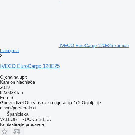
IVECO EuroCargo 120E25 kamion
hladnjača
8
IVECO EuroCargo 120E25
Cijena na upit
Kamion hladnjača
2019
523.028 km
Euro 6
Gorivo
dizel
Osovinska konfiguracija
4x2
Ogibljenje
gibanj/pneumatski
Španjolska
VALLOR TRUCKS S.L.U.
Kontaktirajte prodavca