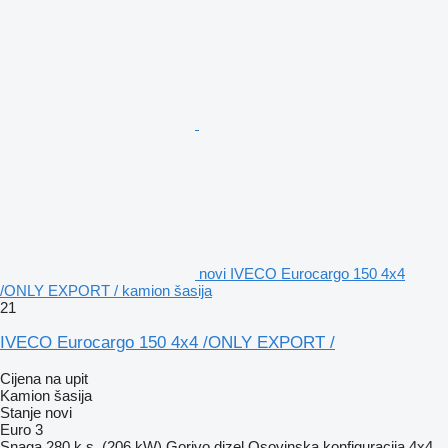
novi IVECO Eurocargo 150 4x4
/ONLY EXPORT / kamion šasija
21
IVECO Eurocargo 150 4x4 /ONLY EXPORT /
Cijena na upit
Kamion šasija
Stanje
novi
Euro 3
Snaga
280 k.s. (206 kW)
Gorivo
dizel
Osovinska konfiguracija
4x4