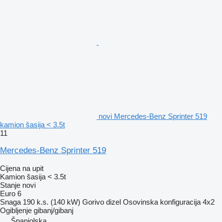
novi Mercedes-Benz Sprinter 519
kamion šasija < 3.5t
11
Mercedes-Benz Sprinter 519
Cijena na upit
Kamion šasija < 3.5t
Stanje
novi
Euro 6
Snaga
190 k.s. (140 kW)
Gorivo
dizel
Osovinska konfiguracija
4x2
Ogibljenje
gibanj/gibanj
Španjolska