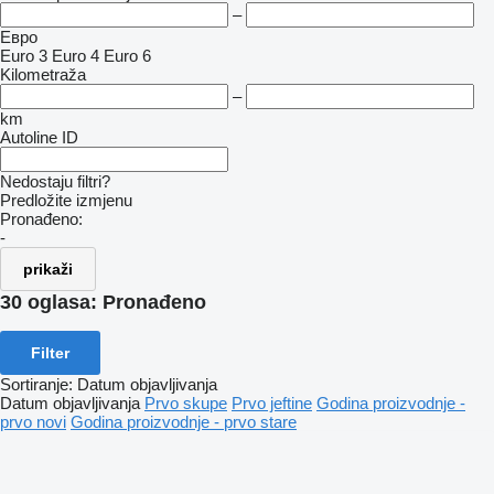
–
Евро
Euro 3
Euro 4
Euro 6
Kilometraža
–
km
Autoline ID
Nedostaju filtri?
Predložite izmjenu
Pronađeno:
-
prikaži
30 oglasa:
Pronađeno
Filter
Sortiranje
:
Datum objavljivanja
Datum objavljivanja
Prvo skupe
Prvo jeftine
Godina proizvodnje -
prvo novi
Godina proizvodnje - prvo stare