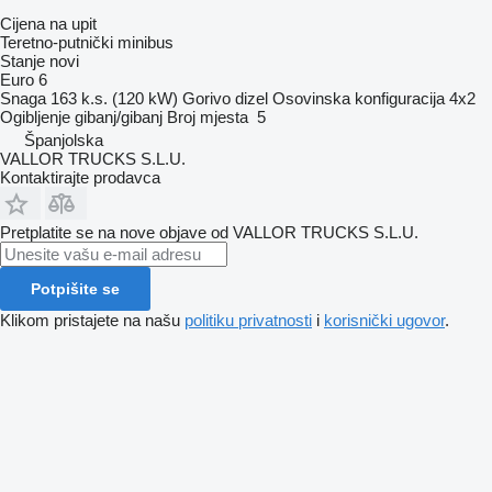
Cijena na upit
Teretno-putnički minibus
Stanje
novi
Euro 6
Snaga
163 k.s. (120 kW)
Gorivo
dizel
Osovinska konfiguracija
4x2
Ogibljenje
gibanj/gibanj
Broj mjesta
5
Španjolska
VALLOR TRUCKS S.L.U.
Kontaktirajte prodavca
Pretplatite se na nove objave od VALLOR TRUCKS S.L.U.
Potpišite se
Klikom pristajete na našu
politiku privatnosti
i
korisnički ugovor
.