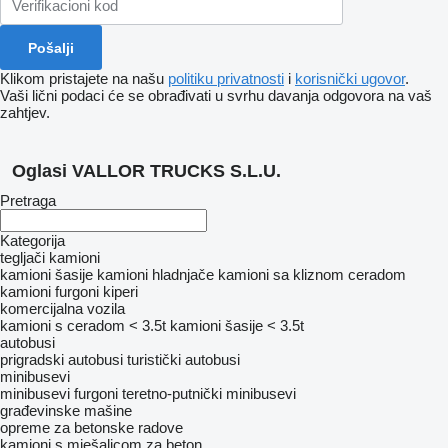
Klikom pristajete na našu
politiku privatnosti
i
korisnički ugovor
.
Vaši lični podaci će se obrađivati ​​u svrhu davanja odgovora na vaš
zahtjev.
Oglasi VALLOR TRUCKS S.L.U.
Pretraga
Kategorija
tegljači
kamioni
kamioni šasije
kamioni hladnjače
kamioni sa kliznom ceradom
kamioni furgoni
kiperi
komercijalna vozila
kamioni s ceradom < 3.5t
kamioni šasije < 3.5t
autobusi
prigradski autobusi
turistički autobusi
minibusevi
minibusevi furgoni
teretno-putnički minibusevi
građevinske mašine
opreme za betonske radove
kamioni s mješalicom za beton