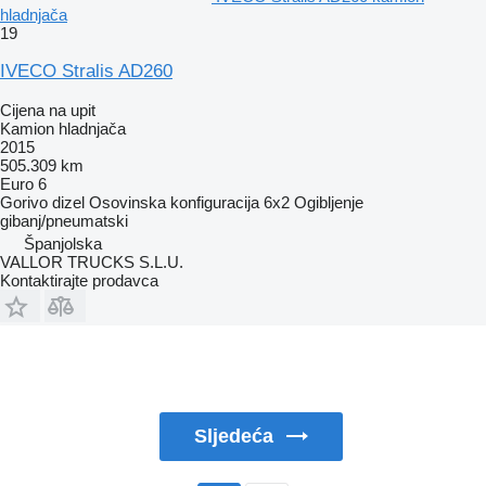
hladnjača
19
IVECO Stralis AD260
Cijena na upit
Kamion hladnjača
2015
505.309 km
Euro 6
Gorivo
dizel
Osovinska konfiguracija
6x2
Ogibljenje
gibanj/pneumatski
Španjolska
VALLOR TRUCKS S.L.U.
Kontaktirajte prodavca
Sljedeća