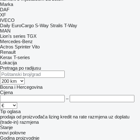
Marka
DAF
XF
IVECO
Daily
EuroCargo
S-Way
Stralis
T-Way
MAN
Lion's series
TGX
Mercedes-Benz
Actros
Sprinter
Vito
Renault
Kerax
T-series
Lokacija
Pretraga po radijusu
Bosna i Hercegovina
Cijena
–
Tip oglasa
prodaja
od proizvođača
lizing
kredit
na rate
razmjena uz doplatu
(trade-in)
razmjena
Stanje
novi
polovne
Godina proizvodnje