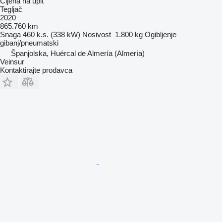
Cijena na upit
Tegljač
2020
865.760 km
Snaga
460 k.s. (338 kW)
Nosivost
1.800 kg
Ogibljenje
gibanj/pneumatski
Španjolska, Huércal de Almería (Almería)
Veinsur
Kontaktirajte prodavca