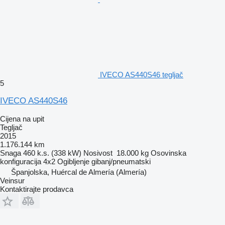
IVECO AS440S46 tegljač
5
IVECO AS440S46
Cijena na upit
Tegljač
2015
1.176.144 km
Snaga
460 k.s. (338 kW)
Nosivost
18.000 kg
Osovinska
konfiguracija
4x2
Ogibljenje
gibanj/pneumatski
Španjolska, Huércal de Almería (Almería)
Veinsur
Kontaktirajte prodavca