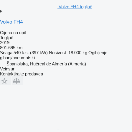
Volvo FH4 tegljač
5
Volvo FH4
Cijena na upit
Tegljač
2019
801.695 km
Snaga
540 k.s. (397 kW)
Nosivost
18.000 kg
Ogibljenje
gibanj/pneumatski
Španjolska, Huércal de Almería (Almería)
Veinsur
Kontaktirajte prodavca