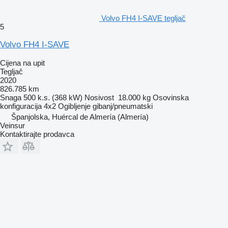
Volvo FH4 I-SAVE tegljač
5
Volvo FH4 I-SAVE
Cijena na upit
Tegljač
2020
826.785 km
Snaga
500 k.s. (368 kW)
Nosivost
18.000 kg
Osovinska
konfiguracija
4x2
Ogibljenje
gibanj/pneumatski
Španjolska, Huércal de Almería (Almería)
Veinsur
Kontaktirajte prodavca