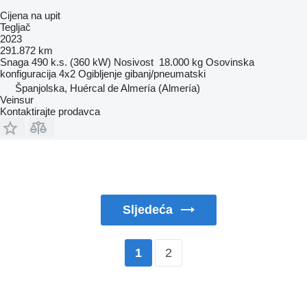
Cijena na upit
Tegljač
2023
291.872 km
Snaga
490 k.s. (360 kW)
Nosivost
18.000 kg
Osovinska
konfiguracija
4x2
Ogibljenje
gibanj/pneumatski
Španjolska, Huércal de Almería (Almería)
Veinsur
Kontaktirajte prodavca
Sljedeća
2
1