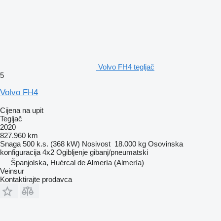
Volvo FH4 tegljač
5
Volvo FH4
Cijena na upit
Tegljač
2020
827.960 km
Snaga
500 k.s. (368 kW)
Nosivost
18.000 kg
Osovinska
konfiguracija
4x2
Ogibljenje
gibanj/pneumatski
Španjolska, Huércal de Almería (Almería)
Veinsur
Kontaktirajte prodavca