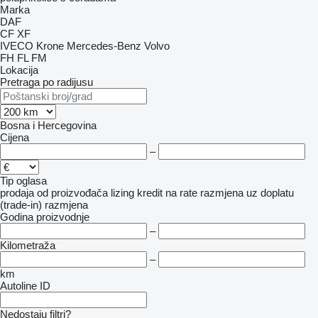
Marka
DAF
CF
XF
IVECO
Krone
Mercedes-Benz
Volvo
FH
FL
FM
Lokacija
Pretraga po radijusu
Bosna i Hercegovina
Cijena
–
Tip oglasa
prodaja
od proizvođača
lizing
kredit
na rate
razmjena uz doplatu
(trade-in)
razmjena
Godina proizvodnje
–
Kilometraža
–
km
Autoline ID
Nedostaju filtri?