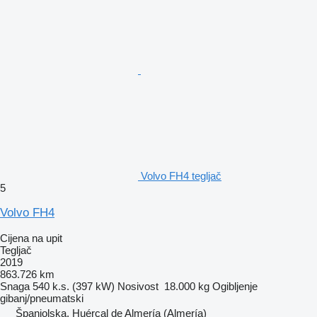
Volvo FH4 tegljač
5
Volvo FH4
Cijena na upit
Tegljač
2019
863.726 km
Snaga
540 k.s. (397 kW)
Nosivost
18.000 kg
Ogibljenje
gibanj/pneumatski
Španjolska, Huércal de Almería (Almería)