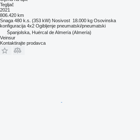
Tegljač
2021
806.420 km
Snaga
480 k.s. (353 kW)
Nosivost
18.000 kg
Osovinska
konfiguracija
4x2
Ogibljenje
pneumatski/pneumatski
Španjolska, Huércal de Almería (Almería)
Veinsur
Kontaktirajte prodavca