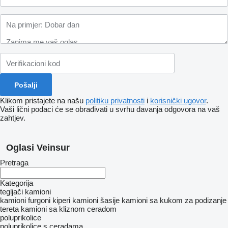
Klikom pristajete na našu
politiku privatnosti
i
korisnički ugovor
.
Vaši lični podaci će se obrađivati ​​u svrhu davanja odgovora na vaš
zahtjev.
Oglasi Veinsur
Pretraga
Kategorija
tegljači
kamioni
kamioni furgoni
kiperi
kamioni šasije
kamioni sa kukom za podizanje
tereta
kamioni sa kliznom ceradom
poluprikolice
poluprikolice s ceradama