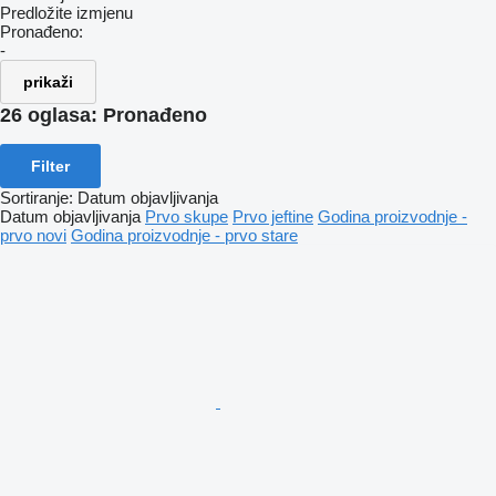
Predložite izmjenu
Pronađeno:
-
prikaži
26 oglasa:
Pronađeno
Filter
Sortiranje
:
Datum objavljivanja
Datum objavljivanja
Prvo skupe
Prvo jeftine
Godina proizvodnje -
prvo novi
Godina proizvodnje - prvo stare