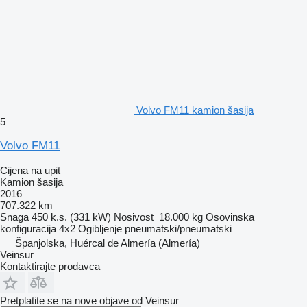
Volvo FM11 kamion šasija
5
Volvo FM11
Cijena na upit
Kamion šasija
2016
707.322 km
Snaga
450 k.s. (331 kW)
Nosivost
18.000 kg
Osovinska
konfiguracija
4x2
Ogibljenje
pneumatski/pneumatski
Španjolska, Huércal de Almería (Almería)
Veinsur
Kontaktirajte prodavca
Pretplatite se na nove objave od Veinsur