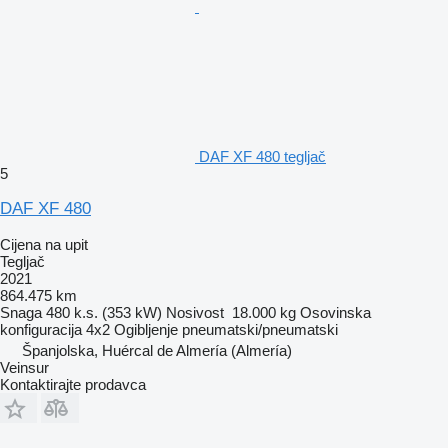
DAF XF 480 tegljač
5
DAF XF 480
Cijena na upit
Tegljač
2021
864.475 km
Snaga
480 k.s. (353 kW)
Nosivost
18.000 kg
Osovinska
konfiguracija
4x2
Ogibljenje
pneumatski/pneumatski
Španjolska, Huércal de Almería (Almería)
Veinsur
Kontaktirajte prodavca