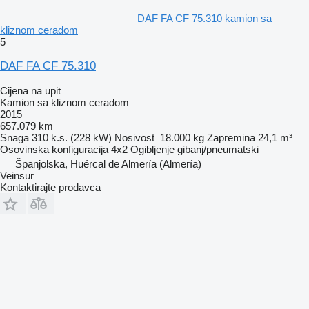
DAF FA CF 75.310 kamion sa
kliznom ceradom
5
DAF FA CF 75.310
Cijena na upit
Kamion sa kliznom ceradom
2015
657.079 km
Snaga
310 k.s. (228 kW)
Nosivost
18.000 kg
Zapremina
24,1 m³
Osovinska konfiguracija
4x2
Ogibljenje
gibanj/pneumatski
Španjolska, Huércal de Almería (Almería)
Veinsur
Kontaktirajte prodavca