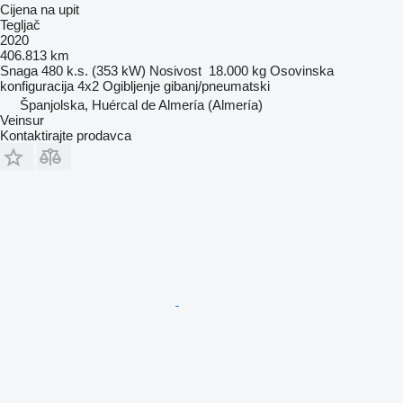
Cijena na upit
Tegljač
2020
406.813 km
Snaga
480 k.s. (353 kW)
Nosivost
18.000 kg
Osovinska
konfiguracija
4x2
Ogibljenje
gibanj/pneumatski
Španjolska, Huércal de Almería (Almería)
Veinsur
Kontaktirajte prodavca