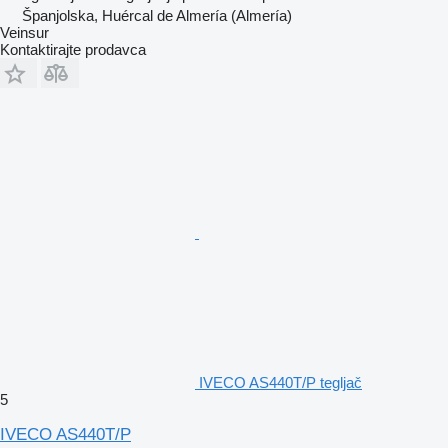
Španjolska, Huércal de Almería (Almería)
Veinsur
Kontaktirajte prodavca
IVECO AS440T/P tegljač
5
IVECO AS440T/P