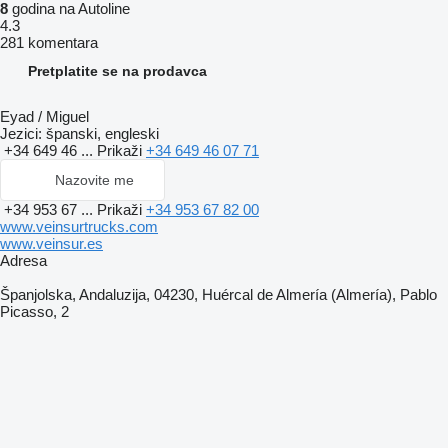
8
godina na Autoline
4.3
281 komentara
Pretplatite se na prodavca
Eyad / Miguel
Jezici:
španski, engleski
+34 649 46 ...
Prikaži
+34 649 46 07 71
Nazovite me
+34 953 67 ...
Prikaži
+34 953 67 82 00
www.veinsurtrucks.com
www.veinsur.es
Adresa
Španjolska, Andaluzija, 04230, Huércal de Almería (Almería), Pablo
Picasso, 2