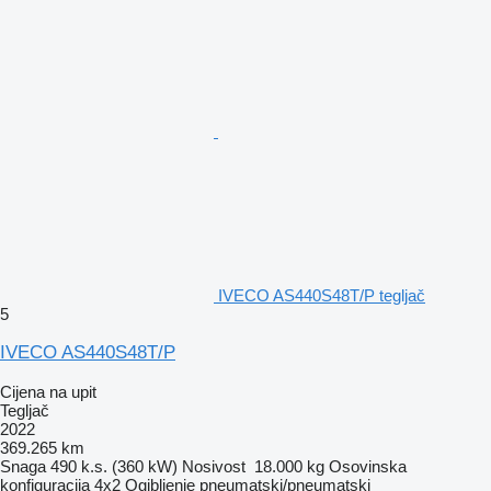
IVECO AS440S48T/P tegljač
5
IVECO AS440S48T/P
Cijena na upit
Tegljač
2022
369.265 km
Snaga
490 k.s. (360 kW)
Nosivost
18.000 kg
Osovinska
konfiguracija
4x2
Ogibljenje
pneumatski/pneumatski