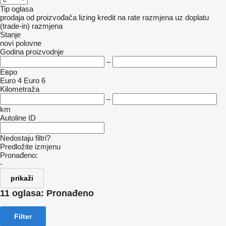
Tip oglasa
prodaja
od proizvođača
lizing
kredit
na rate
razmjena uz doplatu
(trade-in)
razmjena
Stanje
novi
polovne
Godina proizvodnje
–
Евро
Euro 4
Euro 6
Kilometraža
–
km
Autoline ID
Nedostaju filtri?
Predložite izmjenu
Pronađeno:
-
prikaži
11 oglasa:
Pronađeno
Filter