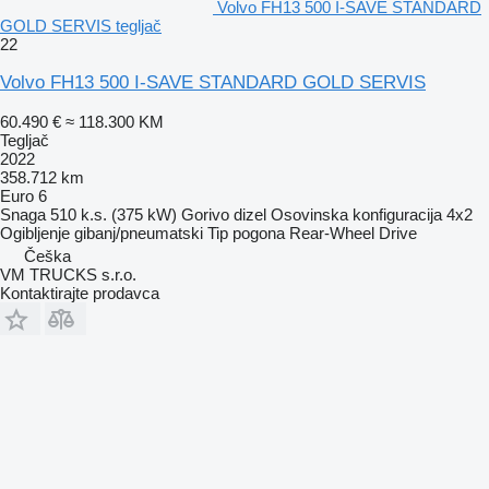
Volvo FH13 500 I-SAVE STANDARD
GOLD SERVIS tegljač
22
Volvo FH13 500 I-SAVE STANDARD GOLD SERVIS
60.490 €
≈ 118.300 KM
Tegljač
2022
358.712 km
Euro 6
Snaga
510 k.s. (375 kW)
Gorivo
dizel
Osovinska konfiguracija
4x2
Ogibljenje
gibanj/pneumatski
Tip pogona
Rear-Wheel Drive
Češka
VM TRUCKS s.r.o.
Kontaktirajte prodavca