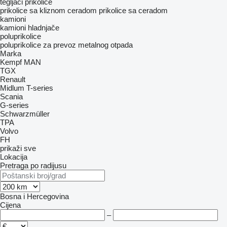
tegljači
prikolice
prikolice sa kliznom ceradom
prikolice sa ceradom
kamioni
kamioni hladnjače
poluprikolice
poluprikolice za prevoz metalnog otpada
Marka
Kempf
MAN
TGX
Renault
Midlum
T-series
Scania
G-series
Schwarzmüller
TPA
Volvo
FH
prikaži sve
Lokacija
Pretraga po radijusu
Bosna i Hercegovina
Cijena
–