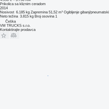
Prikolica sa kliznim ceradom
2014
Nosivost
6.185 kg
Zapremina
51,52 m³
Ogibljenje
gibanj/pneumatski
Neto težina
3.815 kg
Broj osovina
1
Češka
VM TRUCKS s.r.o.
Kontaktirajte prodavca