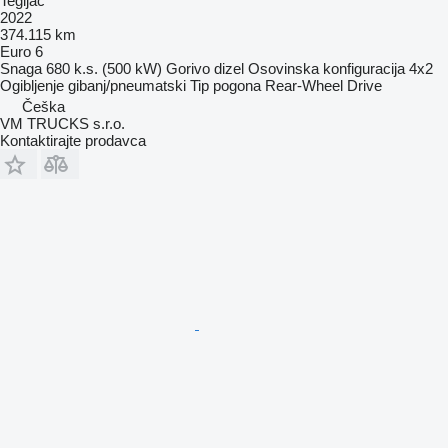
Tegljač
2022
374.115 km
Euro 6
Snaga
680 k.s. (500 kW)
Gorivo
dizel
Osovinska konfiguracija
4x2
Ogibljenje
gibanj/pneumatski
Tip pogona
Rear-Wheel Drive
Češka
VM TRUCKS s.r.o.
Kontaktirajte prodavca