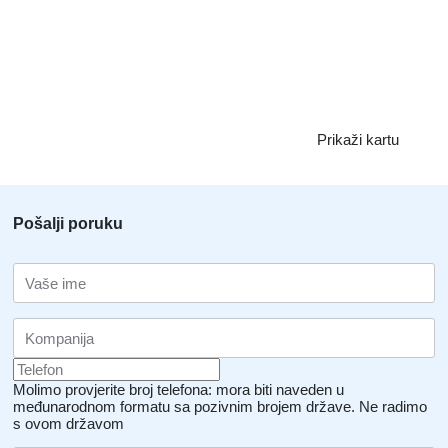
uvedení do provozu a vystavení technického průkazu.
VM TRUCKS, s.r.o. je vývozcem ojetých vozidel do Ruské
federace, kde úzce spolupracuje s několika ruskými obchodními
společnostmi. Ojetá vozidla však exportujeme i do dalších zemí
uvnitř i mimo EU.
Prikaži kartu
Pošalji poruku
Molimo provjerite broj telefona: mora biti naveden u
međunarodnom formatu sa pozivnim brojem države.
Ne radimo
s ovom državom