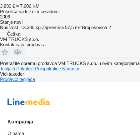
3.890 €
≈ 7.606 KM
Prikolica sa kliznim ceradom
2006
Stanje
novi
Nosivost
13.300 kg
Zapremina
57,5 m³
Broj osovina
2
Češka
VM TRUCKS s.r.o.
Kontaktirajte prodavca
Pretražite opremu prodavca VM TRUCKS s.r.o. u ovim kategorijama
Tegljači
Prikolice
Poluprikolice
Kamioni
Vidi također
Prodavci tegljača
Kompanija
O nama