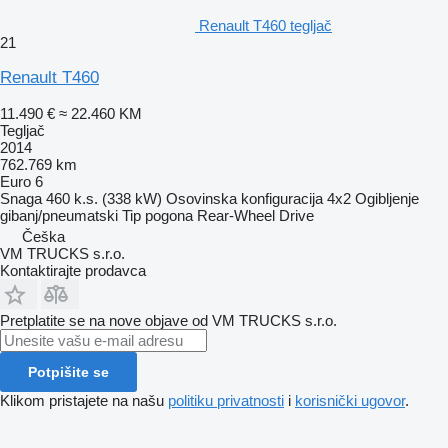
Renault T460 tegljač
21
Renault T460
11.490 €
≈ 22.460 KM
Tegljač
2014
762.769 km
Euro 6
Snaga
460 k.s. (338 kW)
Osovinska konfiguracija
4x2
Ogibljenje
gibanj/pneumatski
Tip pogona
Rear-Wheel Drive
Češka
VM TRUCKS s.r.o.
Kontaktirajte prodavca
Pretplatite se na nove objave od VM TRUCKS s.r.o.
Potpišite se
Klikom pristajete na našu
politiku privatnosti
i
korisnički ugovor
.