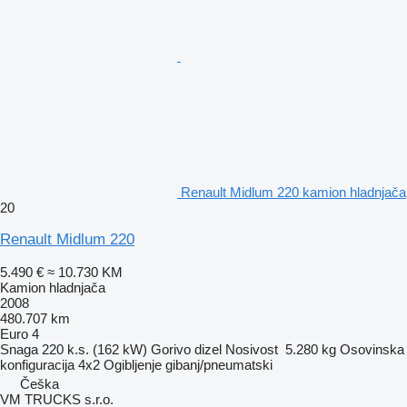
Renault Midlum 220 kamion hladnjača
20
Renault Midlum 220
5.490 €
≈ 10.730 KM
Kamion hladnjača
2008
480.707 km
Euro 4
Snaga
220 k.s. (162 kW)
Gorivo
dizel
Nosivost
5.280 kg
Osovinska
konfiguracija
4x2
Ogibljenje
gibanj/pneumatski
Češka
VM TRUCKS s.r.o.