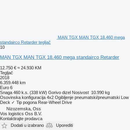
MAN TGX MAN TGX 18.460 mega
standairco Retarder tegljač
10
MAN TGX MAN TGX 18.460 mega standairco Retarder
12.750 €
≈ 24.930 KM
Tegljač
2018
6.359.448 km
Euro 6
Snaga
460 k.s. (338 kW)
Gorivo
dizel
Nosivost
10.990 kg
Osovinska konfiguracija
4x2
Ogibljenje
pneumatski/pneumatski
Low
Deck
✓
Tip pogona
Rear-Wheel Drive
Nizozemska, Oss
Vos logistics Oss B.V.
Kontaktirajte prodavca
Dodati u izabrano
Uporediti