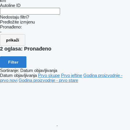
km
Autoline ID
Nedostaju filtri?
Predložite izmjenu
Pronađeno:
-
prikaži
2 oglasa:
Pronađeno
Filter
Sortiranje
:
Datum objavljivanja
Datum objavljivanja
Prvo skupe
Prvo jeftine
Godina proizvodnje -
prvo novi
Godina proizvodnje - prvo stare