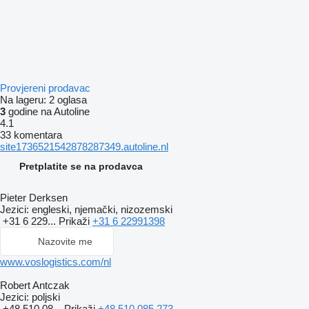
Provjereni prodavac
Na lageru:
2 oglasa
3
godine na Autoline
4.1
33 komentara
site1736521542878287349.autoline.nl
Pretplatite se na prodavca
Pieter Derksen
Jezici:
engleski, njemački, nizozemski
+31 6 229...
Prikaži
+31 6 22991398
Nazovite me
www.voslogistics.com/nl
Robert Antczak
Jezici:
poljski
+48 510 08...
Prikaži
+48 510 085 273