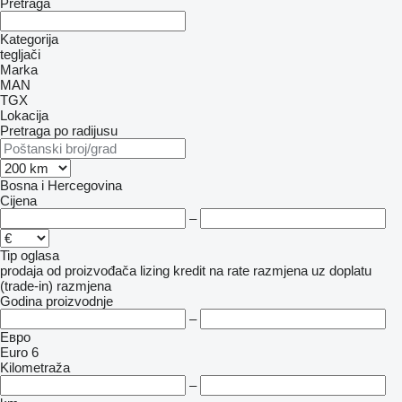
Pretraga
Kategorija
tegljači
Marka
MAN
TGX
Lokacija
Pretraga po radijusu
Bosna i Hercegovina
Cijena
–
Tip oglasa
prodaja
od proizvođača
lizing
kredit
na rate
razmjena uz doplatu
(trade-in)
razmjena
Godina proizvodnje
–
Евро
Euro 6
Kilometraža
–