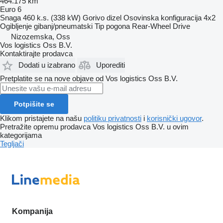
464.175 km
Euro 6
Snaga
460 k.s. (338 kW)
Gorivo
dizel
Osovinska konfiguracija
4x2
Ogibljenje
gibanj/pneumatski
Tip pogona
Rear-Wheel Drive
Nizozemska, Oss
Vos logistics Oss B.V.
Kontaktirajte prodavca
Dodati u izabrano
Uporediti
Pretplatite se na nove objave od Vos logistics Oss B.V.
Potpišite se
Klikom pristajete na našu
politiku privatnosti
i
korisnički ugovor
.
Pretražite opremu prodavca Vos logistics Oss B.V. u ovim
kategorijama
Tegljači
Kompanija