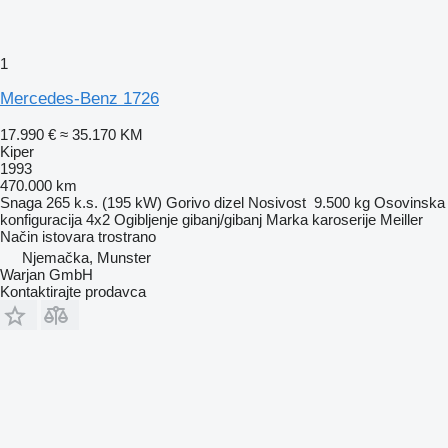
1
Mercedes-Benz 1726
17.990 €
≈ 35.170 KM
Kiper
1993
470.000 km
Snaga
265 k.s. (195 kW)
Gorivo
dizel
Nosivost
9.500 kg
Osovinska
konfiguracija
4x2
Ogibljenje
gibanj/gibanj
Marka karoserije
Meiller
Način istovara
trostrano
Njemačka, Munster
Warjan GmbH
Kontaktirajte prodavca