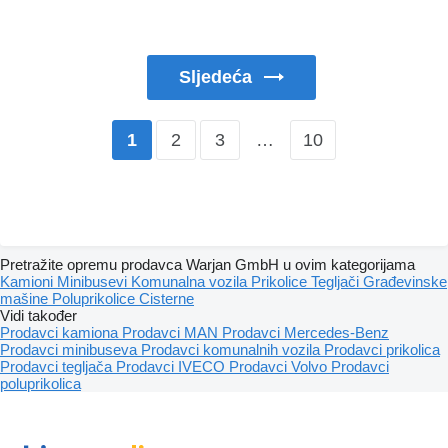
Sljedeća
2
3
…
10
1
Pretražite opremu prodavca Warjan GmbH u ovim kategorijama
Kamioni
Minibusevi
Komunalna vozila
Prikolice
Tegljači
Građevinske
mašine
Poluprikolice
Cisterne
Vidi također
Prodavci kamiona
Prodavci MAN
Prodavci Mercedes-Benz
Prodavci minibuseva
Prodavci komunalnih vozila
Prodavci prikolica
Prodavci tegljača
Prodavci IVECO
Prodavci Volvo
Prodavci
poluprikolica