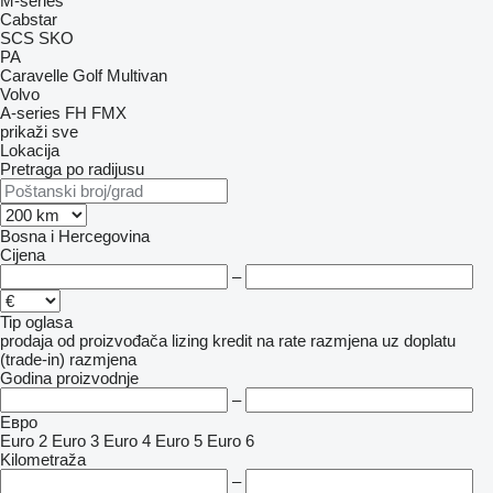
M-series
Cabstar
SCS
SKO
PA
Caravelle
Golf
Multivan
Volvo
A-series
FH
FMX
prikaži sve
Lokacija
Pretraga po radijusu
Bosna i Hercegovina
Cijena
–
Tip oglasa
prodaja
od proizvođača
lizing
kredit
na rate
razmjena uz doplatu
(trade-in)
razmjena
Godina proizvodnje
–
Евро
Euro 2
Euro 3
Euro 4
Euro 5
Euro 6
Kilometraža
–