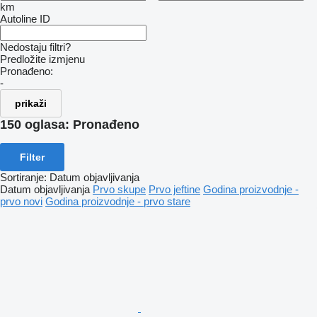
km
Autoline ID
Nedostaju filtri?
Predložite izmjenu
Pronađeno:
-
prikaži
150 oglasa:
Pronađeno
Filter
Sortiranje
:
Datum objavljivanja
Datum objavljivanja
Prvo skupe
Prvo jeftine
Godina proizvodnje -
prvo novi
Godina proizvodnje - prvo stare