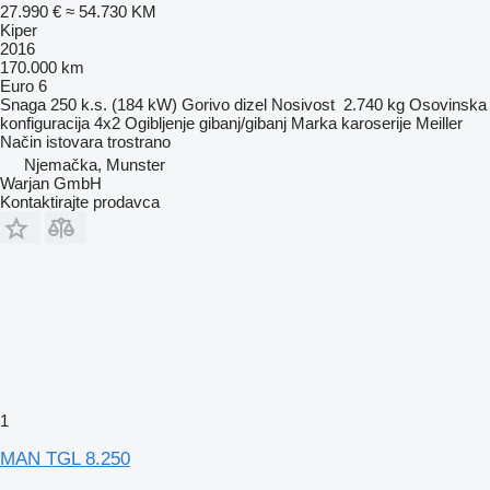
27.990 €
≈ 54.730 KM
Kiper
2016
170.000 km
Euro 6
Snaga
250 k.s. (184 kW)
Gorivo
dizel
Nosivost
2.740 kg
Osovinska
konfiguracija
4x2
Ogibljenje
gibanj/gibanj
Marka karoserije
Meiller
Način istovara
trostrano
Njemačka, Munster
Warjan GmbH
Kontaktirajte prodavca
1
MAN TGL 8.250