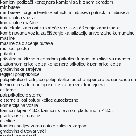
kamioni podizači kontejnera
kamioni sa kliznom ceradom
minibusevi
minibusevi furgoni
teretno-putnički minibusevi
putnički minibusevi
komunalna vozila
komunalne mašine
autofekalci
kamioni za smeće
vozila za čišćenje kanalizacije
kombinovana vozila za čišćenje kanalizacije
univerzalne komunalne
mašine
mašine za čišćenje puteva
rasipači peska
prikolice
prikolice sa kliznom ceradom
prikolice furgoni
prikolice sa ravnom
platformom
prikolice za kontejnere
prikolice kiperi
prikolice za
građevinske strojeve
tegljači
poluprikolice
poluprikolice hladnjače
poluprikolice autotransportera
poluprikolice sa
kliznom ceradom
poluprikolice za prijevoz kontejnera
cisterne
poluprikolice cisterne
cisterne silosi
poluprikolice autocisterne
komercijalna vozila
kamioni kiperi < 3.5t
kamioni s ravnom platformom < 3.5t
građevinske mašine
dizalice
kamioni sa ljestvama
auto dizalice s korpom
građevinski utovarivači