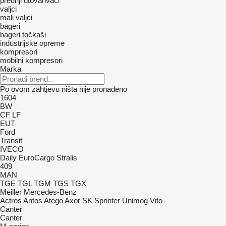
prednji utovarivači
valjci
mali valjci
bageri
bageri točkaši
industrijske opreme
kompresori
mobilni kompresori
Marka
Po ovom zahtjevu ništa nije pronađeno
1604
BW
CF
LF
EUT
Ford
Transit
IVECO
Daily
EuroCargo
Stralis
409
MAN
TGE
TGL
TGM
TGS
TGX
Meiller
Mercedes-Benz
Actros
Antos
Atego
Axor
SK
Sprinter
Unimog
Vito
Canter
Canter