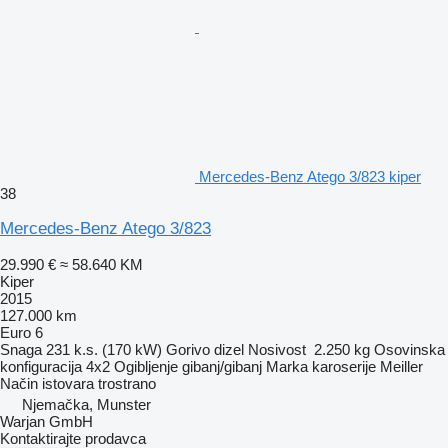
Mercedes-Benz Atego 3/823 kiper
38
Mercedes-Benz Atego 3/823
29.990 €
≈ 58.640 KM
Kiper
2015
127.000 km
Euro 6
Snaga
231 k.s. (170 kW)
Gorivo
dizel
Nosivost
2.250 kg
Osovinska
konfiguracija
4x2
Ogibljenje
gibanj/gibanj
Marka karoserije
Meiller
Način istovara
trostrano
Njemačka, Munster
Warjan GmbH
Kontaktirajte prodavca