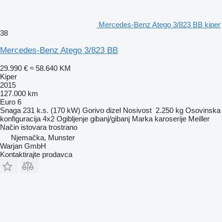
Mercedes-Benz Atego 3/823 BB kiper
38
Mercedes-Benz Atego 3/823 BB
29.990 €
≈ 58.640 KM
Kiper
2015
127.000 km
Euro 6
Snaga
231 k.s. (170 kW)
Gorivo
dizel
Nosivost
2.250 kg
Osovinska
konfiguracija
4x2
Ogibljenje
gibanj/gibanj
Marka karoserije
Meiller
Način istovara
trostrano
Njemačka, Munster
Warjan GmbH
Kontaktirajte prodavca