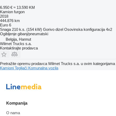
6.950 €
≈ 13.590 KM
Kamion furgon
2018
444.876 km
Euro 6
Snaga
210 k.s. (154 kW)
Gorivo
dizel
Osovinska konfiguracija
4x2
Ogibljenje
gibanj/pneumatski
Belgija, Hannut
Wilmet Trucks s.a.
Kontaktirajte prodavca
Pretražite opremu prodavca Wilmet Trucks s.a. u ovim kategorijama
Kamioni
Tegljači
Komunalna vozila
Kompanija
O nama