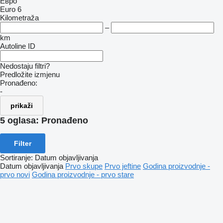
Евро
Euro 6
Kilometraža
–
km
Autoline ID
Nedostaju filtri?
Predložite izmjenu
Pronađeno:
-
prikaži
5 oglasa:
Pronađeno
Filter
Sortiranje
:
Datum objavljivanja
Datum objavljivanja
Prvo skupe
Prvo jeftine
Godina proizvodnje -
prvo novi
Godina proizvodnje - prvo stare