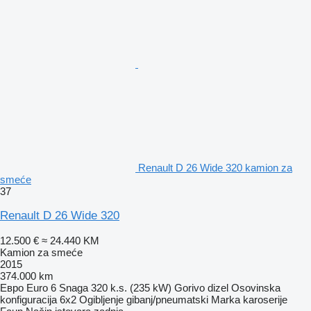
Renault D 26 Wide 320 kamion za
smeće
37
Renault D 26 Wide 320
12.500 €
≈ 24.440 KM
Kamion za smeće
2015
374.000 km
Евро
Euro 6
Snaga
320 k.s. (235 kW)
Gorivo
dizel
Osovinska
konfiguracija
6x2
Ogibljenje
gibanj/pneumatski
Marka karoserije