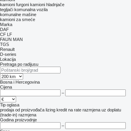
kamioni furgoni
kamioni hladnjače
tegljači
komunalna vozila
komunalne mašine
kamioni za smeće
Marka
DAF
CF
LF
FAUN
MAN
TGS
Renault
D-series
Lokacija
Pretraga po radijusu
Bosna i Hercegovina
Cijena
–
Tip oglasa
prodaja
od proizvođača
lizing
kredit
na rate
razmjena uz doplatu
(trade-in)
razmjena
Godina proizvodnje
–