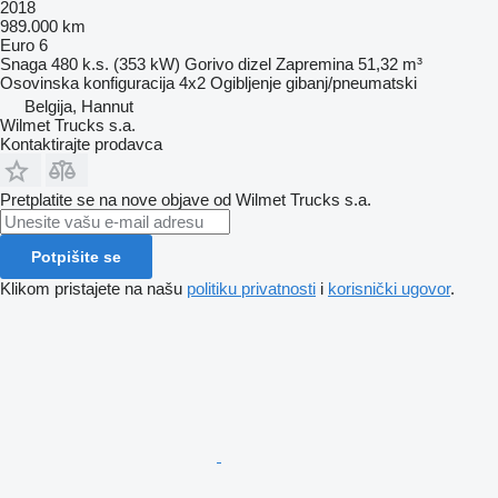
2018
989.000 km
Euro 6
Snaga
480 k.s. (353 kW)
Gorivo
dizel
Zapremina
51,32 m³
Osovinska konfiguracija
4x2
Ogibljenje
gibanj/pneumatski
Belgija, Hannut
Wilmet Trucks s.a.
Kontaktirajte prodavca
Pretplatite se na nove objave od Wilmet Trucks s.a.
Potpišite se
Klikom pristajete na našu
politiku privatnosti
i
korisnički ugovor
.