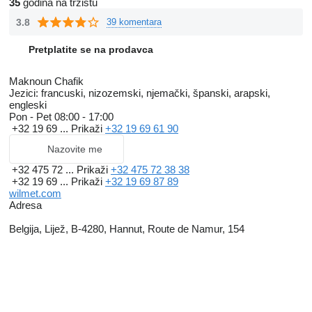
35
godina na tržištu
3.8
39 komentara
Pretplatite se na prodavca
Maknoun Chafik
Jezici:
francuski, nizozemski, njemački, španski, arapski,
engleski
Pon - Pet
08:00 - 17:00
+32 19 69 ...
Prikaži
+32 19 69 61 90
Nazovite me
+32 475 72 ...
Prikaži
+32 475 72 38 38
+32 19 69 ...
Prikaži
+32 19 69 87 89
wilmet.com
Adresa
Belgija, Lijež, B-4280, Hannut, Route de Namur, 154