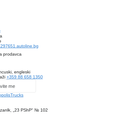
c
a
e
297651.autoline.bg
na prodavca
ncuski, engleski
kaži
+359 88 658 1350
vite me
polisTrucks
zanlk, „23 PShP“ № 102