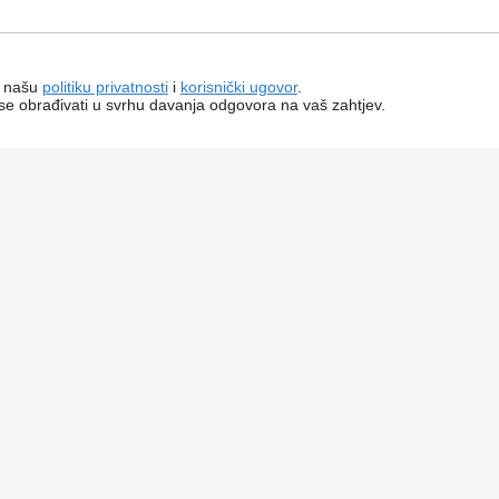
a našu
politiku privatnosti
i
korisnički ugovor
.
 se obrađivati ​​u svrhu davanja odgovora na vaš zahtjev.