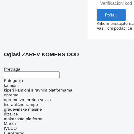
Klikom pristajete n
Vaši lični podaci će
Oglasi ZAREV KOMERS OOD
Pretraga
Kategorija
kamioni
kiperi
kamioni s ravnim platformama
opreme
оpremе za teretna vozila
hidraulične rampe
građevinske mašine
dizalice
makazaste platforme
Marka
IVECO
EuroCargo