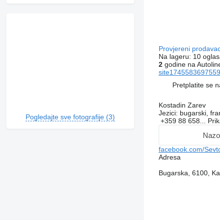
Provjereni prodava
Na lageru:
10 oglas
2
godine na Autolin
site1745583697559
Pretplatite se 
Kostadin Zarev
Jezici:
bugarski, fra
Pogledajte sve fotografije (3)
+359 88 658...
Pri
Nazo
facebook.com/Sevto
Adresa
Bugarska, 6100, Ka