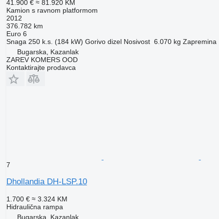
41.900 €
≈ 81.920 KM
Kamion s ravnom platformom
2012
376.782 km
Euro 6
Snaga
250 k.s. (184 kW)
Gorivo
dizel
Nosivost
6.070 kg
Zapremina
Bugarska, Kazanlak
ZAREV KOMERS OOD
Kontaktirajte prodavca
7
Dhollandia DH-LSP.10
1.700 €
≈ 3.324 KM
Hidraulična rampa
Bugarska, Kazanlak