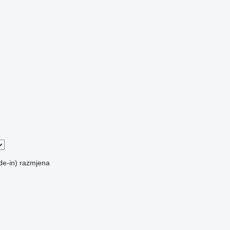
de-in)
razmjena