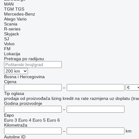
MAN
TGM
TGS
Mercedes-Benz
Atego
Vario
Scania
R-series
Skyjack
SJ
Volvo
FM
Lokacija
Pretraga po radijusu
Bosna i Hercegovina
Cijena
–
Tip oglasa
prodaja
od proizvođača
lizing
kredit
na rate
razmjena uz doplatu (tra
Godina proizvodnje
–
Евро
Euro 3
Euro 4
Euro 5
Euro 6
Kilometraža
–
km
Autoline ID