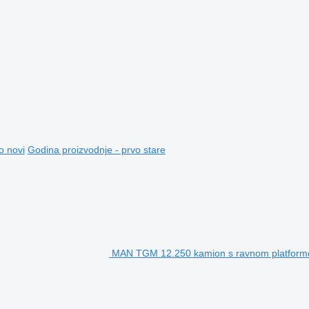
o novi
Godina proizvodnje - prvo stare
MAN TGM 12.250 kamion s ravnom platfor