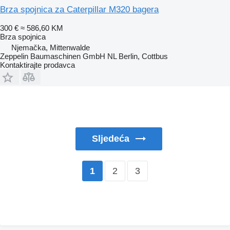
Brza spojnica za Caterpillar M320 bagera
300 €
≈ 586,60 KM
Brza spojnica
Njemačka, Mittenwalde
Zeppelin Baumaschinen GmbH NL Berlin, Cottbus
Kontaktirajte prodavca
Sljedeća
2
3
1