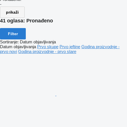
-
prikaži
41 oglasa:
Pronađeno
Filter
Sortiranje
:
Datum objavljivanja
Datum objavljivanja
Prvo skupe
Prvo jeftine
Godina proizvodnje -
prvo novi
Godina proizvodnje - prvo stare