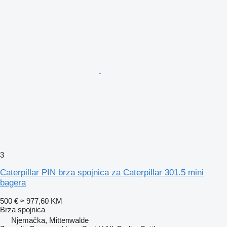
3
Caterpillar PIN brza spojnica za Caterpillar 301.5 mini
bagera
500 €
≈ 977,60 KM
Brza spojnica
Njemačka, Mittenwalde