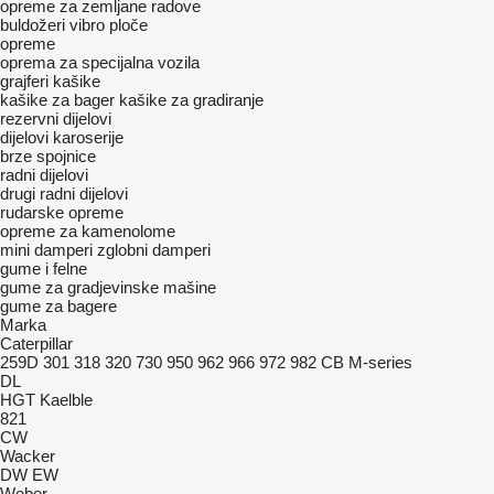
opreme za zemljane radove
buldožeri
vibro ploče
opreme
oprema za specijalna vozila
grajferi
kašike
kašike za bager
kašike za gradiranje
rezervni dijelovi
dijelovi karoserije
brze spojnice
radni dijelovi
drugi radni dijelovi
rudarske opreme
opreme za kamenolome
mini damperi
zglobni damperi
gume i felne
gume za gradjevinske mašine
gume za bagere
Marka
Caterpillar
259D
301
318
320
730
950
962
966
972
982
CB
M-series
DL
HGT
Kaelble
821
CW
Wacker
DW
EW
Weber