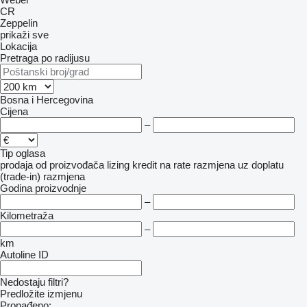
CR
Zeppelin
prikaži sve
Lokacija
Pretraga po radijusu
Bosna i Hercegovina
Cijena
–
Tip oglasa
prodaja
od proizvođača
lizing
kredit
na rate
razmjena uz doplatu
(trade-in)
razmjena
Godina proizvodnje
–
Kilometraža
–
km
Autoline ID
Nedostaju filtri?
Predložite izmjenu
Pronađeno: