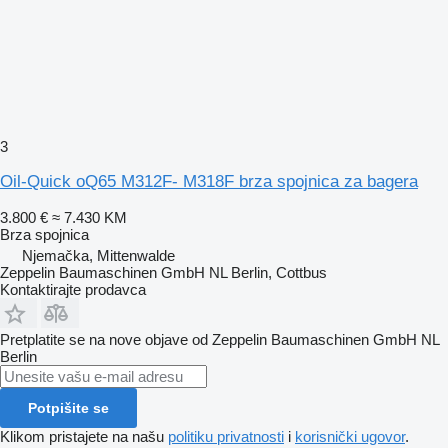
3
Oil-Quick oQ65 M312F- M318F brza spojnica za bagera
3.800 €
≈ 7.430 KM
Brza spojnica
Njemačka, Mittenwalde
Zeppelin Baumaschinen GmbH NL Berlin, Cottbus
Kontaktirajte prodavca
Pretplatite se na nove objave od Zeppelin Baumaschinen GmbH NL
Berlin
Potpišite se
Klikom pristajete na našu
politiku privatnosti
i
korisnički ugovor
.