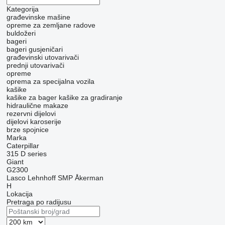
Kategorija
građevinske mašine
opreme za zemljane radove
buldožeri
bageri
bageri gusjeničari
građevinski utovarivači
prednji utovarivači
opreme
oprema za specijalna vozila
kašike
kašike za bager
kašike za gradiranje
hidraulične makaze
rezervni dijelovi
dijelovi karoserije
brze spojnice
Marka
Caterpillar
315
D series
Giant
G2300
Lasco
Lehnhoff
SMP
Åkerman
H
Lokacija
Pretraga po radijusu