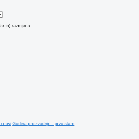
de-in)
razmjena
o novi
Godina proizvodnje - prvo stare