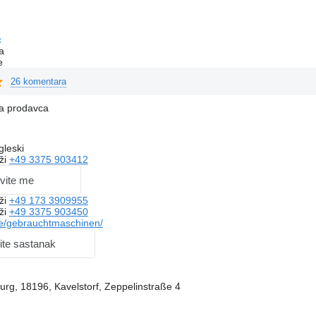
c
a
e
26 komentara
na prodavca
gleski
ži
+49 3375 903412
vite me
ži
+49 173 3909955
ži
+49 3375 903450
e/gebrauchtmaschinen/
ite sastanak
rg, 18196, Kavelstorf, Zeppelinstraße 4