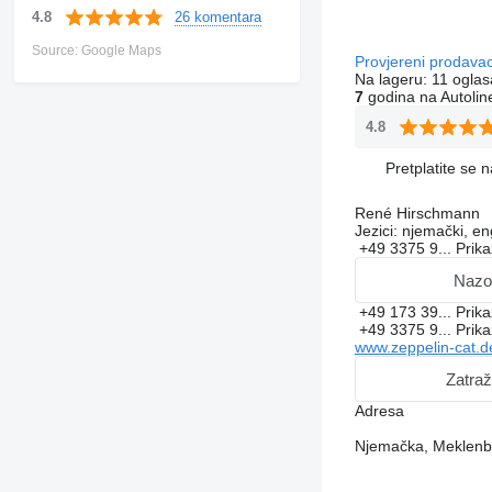
26 komentara
4.8
Source: Google Maps
Provjereni prodava
Na lageru:
11 oglas
7
godina na Autolin
4.8
Pretplatite se 
René Hirschmann
Jezici:
njemački, en
+49 3375 9...
Prika
Nazo
+49 173 39...
Prika
+49 3375 9...
Prika
www.zeppelin-cat.d
Zatraž
Adresa
Njemačka, Meklenbu