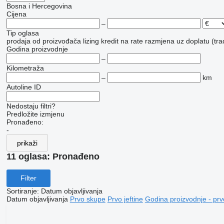
Bosna i Hercegovina
Cijena
–
Tip oglasa
prodaja
od proizvođača
lizing
kredit
na rate
razmjena uz doplatu (tra
Godina proizvodnje
–
Kilometraža
–
km
Autoline ID
Nedostaju filtri?
Predložite izmjenu
Pronađeno:
-
prikaži
11 oglasa:
Pronađeno
Filter
Sortiranje
:
Datum objavljivanja
Datum objavljivanja
Prvo skupe
Prvo jeftine
Godina proizvodnje - prv