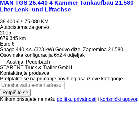
MAN TGS 26.440 4 Kammer Tankaufbau 21.580
Liter Lenk- und Liftachse
38.400 €
≈ 75.080 KM
Autocisterna za gorivo
2015
679.345 km
Euro 6
Snaga
440 k.s. (323 kW)
Gorivo
dizel
Zapremina
21.580 l
Osovinska konfiguracija
6x2
4 odjeljak
Austrija, Peuerbach
STARENT Truck & Trailer GmbH.
Kontaktirajte prodavca
Pretplatite se na primanje novih oglasa iz ove kategorije
Potpišite se
Klikom pristajete na našu
politiku privatnosti
i
korisnički ugovor
.