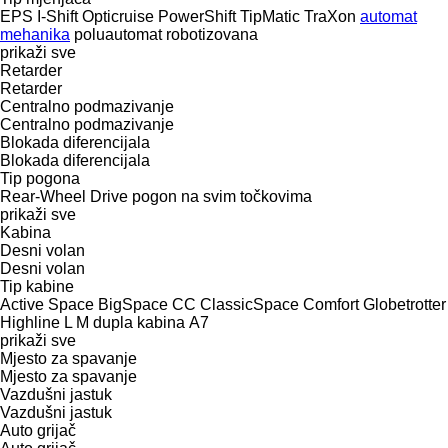
EPS
I-Shift
Opticruise
PowerShift
TipMatic
TraXon
automat
mehanika
poluautomat
robotizovana
prikaži sve
Retarder
Retarder
Centralno podmazivanje
Centralno podmazivanje
Blokada diferencijala
Blokada diferencijala
Tip pogona
Rear-Wheel Drive
pogon na svim točkovima
prikaži sve
Kabina
Desni volan
Desni volan
Tip kabine
Active Space
BigSpace
CC
ClassicSpace
Comfort
Globetrotter
Highline
L
M
dupla kabina
А7
prikaži sve
Mjesto za spavanje
Mjesto za spavanje
Vazdušni jastuk
Vazdušni jastuk
Auto grijač