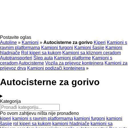
Postavite oglas
Autoline
»
Kamioni
»
Autocisterne za gorivo
Kiperi
Kamioni s
ravnim platformama
Kamioni furgoni
Kamioni šasije
Kamioni
hladnjače
Rol kiperi sa kukom
Kamioni sa kliznom ceradom
Autotransporteri
Šlep auta
Kamioni platforme
Kamioni s
ceradom
Autocisterne
Vozila za prijevoz kontejnera
Kamioni za
prijevoz drva
Kamioni podizači kontejnera
»
Autocisterne za gorivo
Kategorija
Po ovom zahtjevu ništa nije pronađeno
kiperi
kamioni s ravnim platformama
kamioni furgoni
kamioni
šasije
rol kiperi sa kukom
kamioni hladnjače
kamioni sa