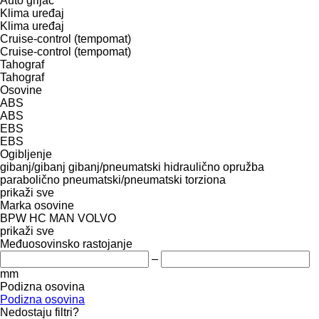
Auto grijač
Klima uređaj
Klima uređaj
Cruise-control (tempomat)
Cruise-control (tempomat)
Tahograf
Tahograf
Osovine
ABS
ABS
EBS
EBS
Ogibljenje
gibanj/gibanj
gibanj/pneumatski
hidraulično
opružba
parabolično
pneumatski/pneumatski
torziona
prikaži sve
Marka osovine
BPW
HC
MAN
VOLVO
prikaži sve
Međuosovinsko rastojanje
–
mm
Podizna osovina
Podizna osovina
Nedostaju filtri?