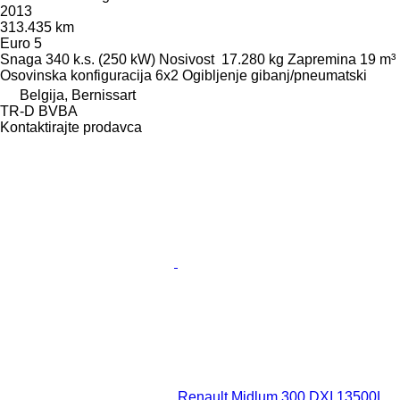
2013
313.435 km
Euro 5
Snaga
340 k.s. (250 kW)
Nosivost
17.280 kg
Zapremina
19 m³
Osovinska konfiguracija
6x2
Ogibljenje
gibanj/pneumatski
Belgija, Bernissart
TR-D BVBA
Kontaktirajte prodavca
Renault Midlum 300 DXI 13500L