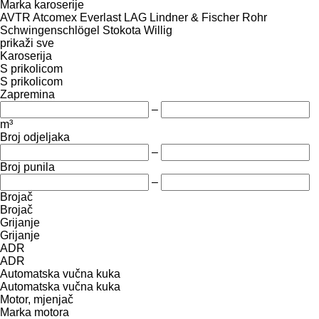
Marka karoserije
AVTR
Atcomex
Everlast
LAG
Lindner & Fischer
Rohr
Schwingenschlögel
Stokota
Willig
prikaži sve
Karoserija
S prikolicom
S prikolicom
Zapremina
–
m³
Broj odjeljaka
–
Broj punila
–
Brojač
Brojač
Grijanje
Grijanje
ADR
ADR
Automatska vučna kuka
Automatska vučna kuka
Motor, mjenjač
Marka motora