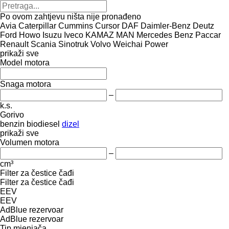
Po ovom zahtjevu ništa nije pronađeno
Avia
Caterpillar
Cummins
Cursor
DAF
Daimler-Benz
Deutz
Ford
Howo
Isuzu
Iveco
KAMAZ
MAN
Mercedes Benz
Paccar
Renault
Scania
Sinotruk
Volvo
Weichai Power
prikaži sve
Model motora
Snaga motora
–
k.s.
Gorivo
benzin
biodiesel
dizel
prikaži sve
Volumen motora
–
cm³
Filter za čestice čađi
Filter za čestice čađi
EEV
EEV
AdBlue rezervoar
AdBlue rezervoar
Tip mјenjača