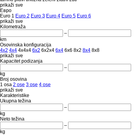
prikaži sve
Евро
Euro 1
Euro 2
Euro 3
Euro 4
Euro 5
Euro 6
prikaži sve
Kilometraža
–
km
Osovinska konfiguracija
4x2
4x4
4x4x4
6x2
6x2x4
6x4
6x6
8x2
8x4
8x8
prikaži sve
Kapacitet podizanja
–
kg
Broj osovina
1 osa
2 ose
3 ose
4 ose
prikaži sve
Karakteristike
Ukupna težina
–
kg
Neto težina
–
kg