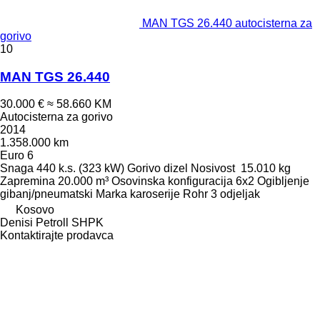
MAN TGS 26.440 autocisterna za
gorivo
10
MAN TGS 26.440
30.000 €
≈ 58.660 KM
Autocisterna za gorivo
2014
1.358.000 km
Euro 6
Snaga
440 k.s. (323 kW)
Gorivo
dizel
Nosivost
15.010 kg
Zapremina
20.000 m³
Osovinska konfiguracija
6x2
Ogibljenje
gibanj/pneumatski
Marka karoserije
Rohr
3 odjeljak
Kosovo
Denisi Petroll SHPK
Kontaktirajte prodavca