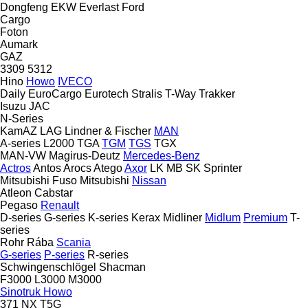
Dongfeng
EKW
Everlast
Ford
Cargo
Foton
Aumark
GAZ
3309
5312
Hino
Howo
IVECO
Daily
EuroCargo
Eurotech
Stralis
T-Way
Trakker
Isuzu
JAC
N-Series
KamAZ
LAG
Lindner & Fischer
MAN
A-series
L2000
TGA
TGM
TGS
TGX
MAN-VW
Magirus-Deutz
Mercedes-Benz
Actros
Antos
Arocs
Atego
Axor
LK
MB
SK
Sprinter
Mitsubishi Fuso
Mitsubishi
Nissan
Atleon
Cabstar
Pegaso
Renault
D-series
G-series
K-series
Kerax
Midliner
Midlum
Premium
T-
series
Rohr
Rába
Scania
G-series
P-series
R-series
Schwingenschlögel
Shacman
F3000
L3000
M3000
Sinotruk Howo
371
NX
T5G