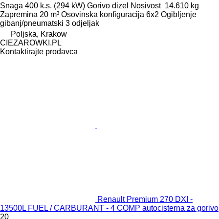
Snaga
400 k.s. (294 kW)
Gorivo
dizel
Nosivost
14.610 kg
Zapremina
20 m³
Osovinska konfiguracija
6x2
Ogibljenje
gibanj/pneumatski
3 odjeljak
Poljska, Krakow
CIEZAROWKI.PL
Kontaktirajte prodavca
Renault Premium 270 DXI -
13500L FUEL / CARBURANT - 4 COMP autocisterna za gorivo
20