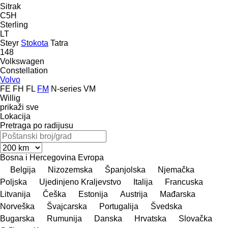
Sitrak
C5H
Sterling
LT
Steyr
Stokota
Tatra
148
Volkswagen
Constellation
Volvo
FE
FH
FL
FM
N-series
VM
Willig
prikaži sve
Lokacija
Pretraga po radijusu
Bosna i Hercegovina
Evropa
Belgija
Nizozemska
Španjolska
Njemačka
Poljska
Ujedinjeno Kraljevstvo
Italija
Francuska
Litvanija
Češka
Estonija
Austrija
Mađarska
Norveška
Švајcarska
Portugalija
Švedska
Bugarska
Rumunija
Danska
Hrvatska
Slovačka