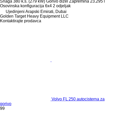
Snaga
380 k.s. (279 kW)
Gorivo
dizel
Zapremina
23.295 l
Osovinska konfiguracija
6x4
2 odjeljak
Ujedinjeni Arapski Emirati, Dubai
Golden Target Heavy Equipment LLC
Kontaktirajte prodavca
Volvo FL 250 autocisterna za
gorivo
99