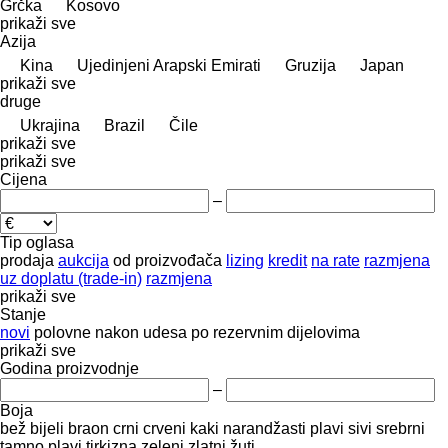
Grčka
Kosovo
prikaži sve
Azija
Kina
Ujedinjeni Arapski Emirati
Gruzija
Japan
prikaži sve
druge
Ukrajina
Brazil
Čile
prikaži sve
prikaži sve
Cijena
–
Tip oglasa
prodaja
aukcija
od proizvođača
lizing
kredit
na rate
razmjena
uz doplatu (trade-in)
razmjena
prikaži sve
Stanje
novi
polovne
nakon udesa
po rezervnim dijelovima
prikaži sve
Godina proizvodnje
–
Boja
bež
bijeli
braon
crni
crveni
kaki
narandžasti
plavi
sivi
srebrni
tamno plavi
tirkizna
zeleni
zlatni
žuti