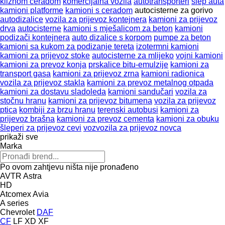
kliznom ceradom
komercijalna vozila
autotransporteri
šlep auta
kamioni platforme
kamioni s ceradom
autocisterne za gorivo
autodizalice
vozila za prijevoz kontejnera
kamioni za prijevoz
drva
autocisterne
kamioni s mješalicom za beton
kamioni
podizači kontejnera
auto dizalice s korpom
pumpe za beton
kamioni sa kukom za podizanje tereta
izotermni kamioni
kamioni za prijevoz stoke
autocisterne za mlijeko
vojni kamioni
kamioni za prevoz konja
prskalice bitu-emulzije
kamioni za
transport gasa
kamioni za prijevoz zrna
kamioni radionica
vozila za prijevoz stakla
kamioni za prevoz metalnog otpada
kamioni za dostavu sladoleda
kamioni sandučari
vozila za
stočnu hranu
kamioni za prijevoz bitumena
vozila za prijevoz
ptica
kombiji za brzu hranu
terenski autobusi
kamioni za
prijevoz brašna
kamioni za prevoz cementa
kamioni za obuku
šleperi za prijevoz cevi
vozvozila za prijevoz novca
prikaži sve
Marka
Po ovom zahtjevu ništa nije pronađeno
AVTR
Astra
HD
Atcomex
Avia
A series
Chevrolet
DAF
CF
LF
XD
XF