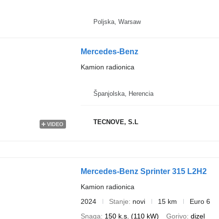
Poljska, Warsaw
Mercedes-Benz
Kamion radionica
Španjolska, Herencia
TECNOVE, S.L
VIDEO
Mercedes-Benz Sprinter 315 L2H2
Kamion radionica
2024
Stanje
novi
15 km
Euro 6
Snaga
150 k.s. (110 kW)
Gorivo
dizel