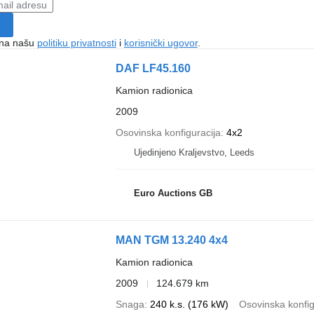
e na našu
politiku privatnosti
i
korisnički ugovor
.
DAF LF45.160
Kamion radionica
2009
Osovinska konfiguracija
4x2
Ujedinjeno Kraljevstvo, Leeds
Euro Auctions GB
MAN TGM 13.240 4x4
Kamion radionica
2009
124.679 km
Snaga
240 k.s. (176 kW)
Osovinska konfig