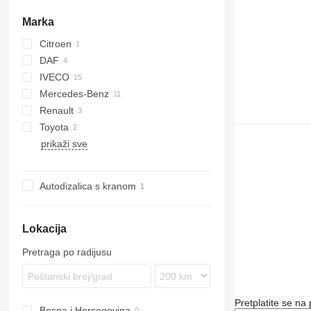
Marka
Citroen
DAF
IVECO
LF
Mercedes-Benz
XF
Daily
TGM
Renault
EuroCargo
Atego
Movano
Toyota
Axor
G-series
prikaži sve
Sprinter
Master
Land Cruiser
FM
Autodizalica s kranom
Lokacija
Pretraga po radijusu
Pretplatite se na
Bosna i Hercegovina