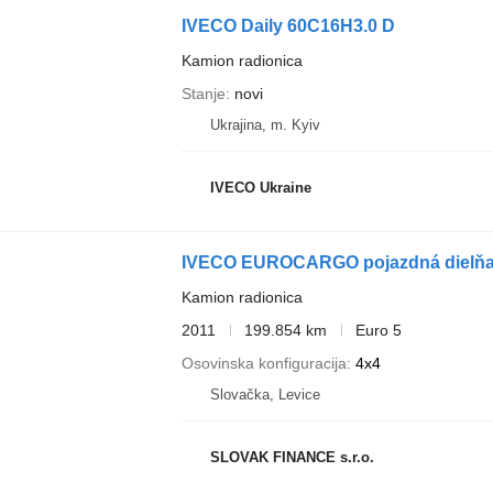
IVECO Daily 60C16H3.0 D
Kamion radionica
Stanje
novi
Ukrajina, m. Kyiv
IVECO Ukraine
IVECO EUROCARGO pojazdná dielňa 
Kamion radionica
2011
199.854 km
Euro 5
Osovinska konfiguracija
4x4
Slovačka, Levice
SLOVAK FINANCE s.r.o.