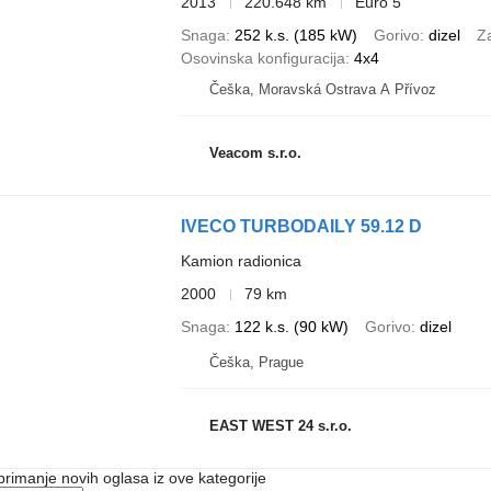
2013
220.648 km
Euro 5
Snaga
252 k.s. (185 kW)
Gorivo
dizel
Z
Osovinska konfiguracija
4x4
Češka, Moravská Ostrava A Přívoz
Veacom s.r.o.
IVECO TURBODAILY 59.12 D
Kamion radionica
2000
79 km
Snaga
122 k.s. (90 kW)
Gorivo
dizel
Češka, Prague
EAST WEST 24 s.r.o.
 primanje novih oglasa iz ove kategorije