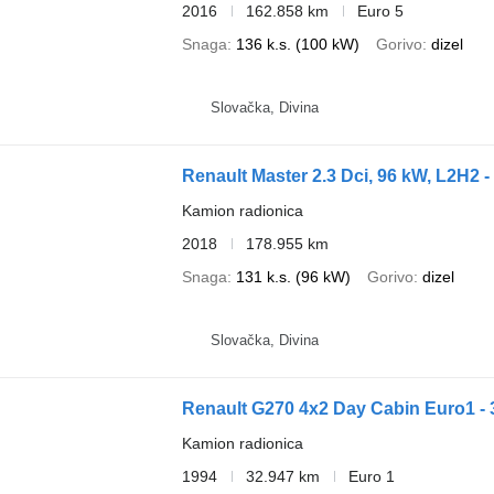
2016
162.858 km
Euro 5
Snaga
136 k.s. (100 kW)
Gorivo
dizel
Slovačka, Divina
Renault Master 2.3 Dci, 96 kW, L2H2 
Kamion radionica
2018
178.955 km
Snaga
131 k.s. (96 kW)
Gorivo
dizel
Slovačka, Divina
Renault G270 4x2 Day Cabin Euro1 - 3
Kamion radionica
1994
32.947 km
Euro 1