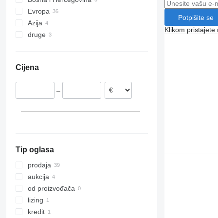
Evropa
Potpišite se
Azija
Slovačka
Klikom pristajet
druge
Poljska
Ujedinjeni Arapski Emirati
Nizozemska
Kina
Ukrajina
Rumunija
Cijena
Njemačka
Češka
–
Mađarska
Francuska
prikaži sve
Tip oglasa
prodaja
aukcija
od proizvođača
lizing
kredit