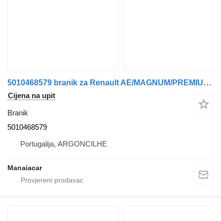
5010468579 branik za Renault AE/MAGNUM/PREMIUM/MIDLUM/MAJOR/MIDDLE/KERAX tegljača
Cijena na upit
Branik
5010468579
Portugalija, ARGONCILHE
Manaiacar