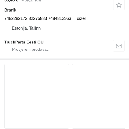
≈ 69,37 KM
Branik
7482282172 82275883 7484812963
dizel
Estonija, Tallinn
TruckParts Eesti OÜ