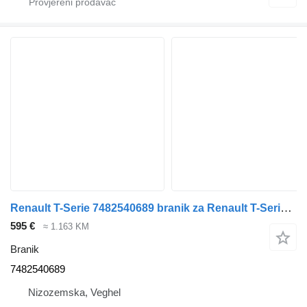
Renault T-Serie 7482540689 branik za Renault T-Serie kamiona
595 €
≈ 1.163 KM
Branik
7482540689
Nizozemska, Veghel