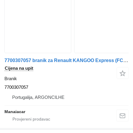
7700307057 branik za Renault KANGOO Express (FC0/1_) | 97 minibusa
Cijena na upit
Branik
7700307057
Portugalija, ARGONCILHE
Manaiacar