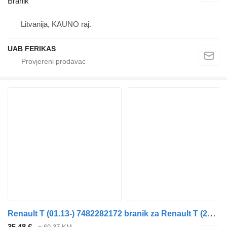
Branik
Litvanija, KAUNO raj.
UAB FERIKAS
Renault T (01.13-) 7482282172 branik za Renault T (2013-) tegljača
35,48 €