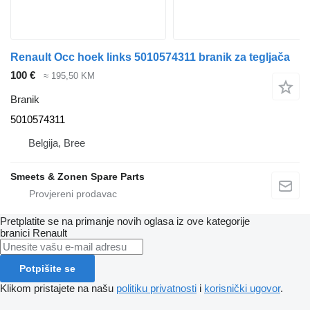
Renault Occ hoek links 5010574311 branik za tegljača
100 €
≈ 195,50 KM
Branik
5010574311
Belgija, Bree
Smeets & Zonen Spare Parts
Pretplatite se na primanje novih oglasa iz ove kategorije
branici
Renault
Potpišite se
Klikom pristajete na našu
politiku privatnosti
i
korisnički ugovor
.