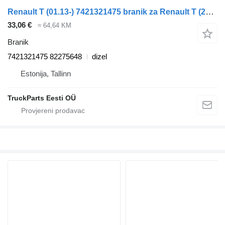
Renault T (01.13-) 7421321475 branik za Renault T (2013-) tegljača
33,06 €
≈ 64,64 KM
Branik
7421321475 82275648
dizel
Estonija, Tallinn
TruckParts Eesti OÜ