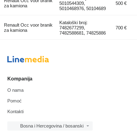
Renault Occ voor branik
5010544309,
500 €
za kamiona
5010468976, 50104689
Kataloški broj:
Renault Occ voor branik
7482677299,
700 €
za kamiona
7482588681, 74825886
Kompanija
O nama
Pomoć
Kontakti
Bosna i Hercegovina / bosanski