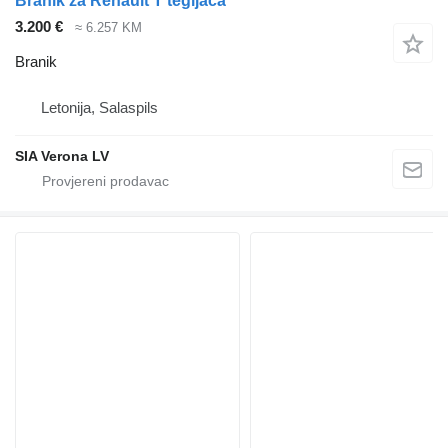
Branik za Renault T tegljača
3.200 €
≈ 6.257 KM
Branik
Letonija, Salaspils
SIA Verona LV