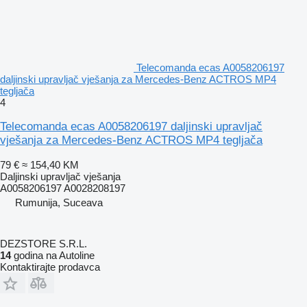
Telecomanda ecas A0058206197
daljinski upravljač vješanja za Mercedes-Benz ACTROS MP4
tegljača
4
Telecomanda ecas A0058206197 daljinski upravljač
vješanja za Mercedes-Benz ACTROS MP4 tegljača
79 €
≈ 154,40 KM
Daljinski upravljač vješanja
A0058206197 A0028208197
Rumunija, Suceava
DEZSTORE S.R.L.
14
godina na Autoline
Kontaktirajte prodavca