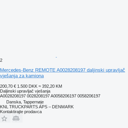
2
Mercedes-Benz REMOTE A0028208197 daljinski upravljač
vješanja za kamiona
200,70 €
1.500 DKK
≈ 392,20 KM
Daljinski upravljač vješanja
A0028208197 0028208197 A0058206197 0058206197
Danska, Tappernøje
KNL TRUCKPARTS APS – DENMARK
Kontaktirajte prodavca