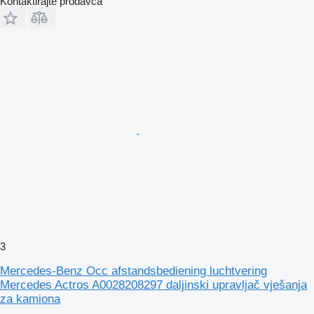
Kontaktirajte prodavca
3
Mercedes-Benz Occ afstandsbediening luchtvering
Mercedes Actros A0028208297 daljinski upravljač vješanja
za kamiona