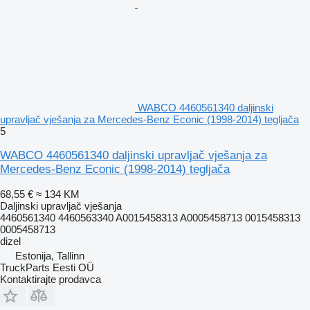
WABCO 4460561340 daljinski
upravljač vješanja za Mercedes-Benz Econic (1998-2014) tegljača
5
WABCO 4460561340 daljinski upravljač vješanja za
Mercedes-Benz Econic (1998-2014) tegljača
68,55 €
≈ 134 KM
Daljinski upravljač vješanja
4460561340 4460563340 A0015458313 A0005458713 0015458313
0005458713
dizel
Estonija, Tallinn
TruckParts Eesti OÜ
Kontaktirajte prodavca