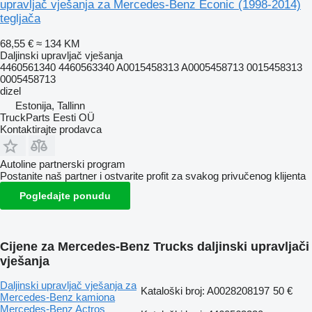
upravljač vješanja za Mercedes-Benz Econic (1998-2014)
tegljača
68,55 €
≈ 134 KM
Daljinski upravljač vješanja
4460561340 4460563340 A0015458313 A0005458713 0015458313
0005458713
dizel
Estonija, Tallinn
TruckParts Eesti OÜ
Kontaktirajte prodavca
Autoline partnerski program
Postanite naš partner i ostvarite profit za svakog privučenog klijenta
Pogledajte ponudu
Cijene za Mercedes-Benz Trucks daljinski upravljači
vješanja
Daljinski upravljač vješanja za
Kataloški broj: A0028208197
50 €
Mercedes-Benz kamiona
Mercedes-Benz Actros