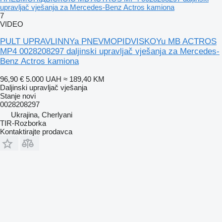
upravljač vješanja za Mercedes-Benz Actros kamiona
7
VIDEO
PULT UPRAVLINNYa PNEVMOPIDVISKOYu MB ACTROS
MP4 0028208297 daljinski upravljač vješanja za Mercedes-
Benz Actros kamiona
96,90 €
5.000 UAH
≈ 189,40 KM
Daljinski upravljač vješanja
Stanje
novi
0028208297
Ukrajina, Cherlyani
TIR-Rozborka
Kontaktirajte prodavca