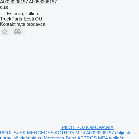
A0028208197 A0058206197
dizel
Estonija, Tallinn
TruckParts Eesti OÜ
Kontaktirajte prodavca
PILOT POZIOMOWANIA
PODUSZEK MERCEDES ACTROS MP4 A0028208197 daljinski
upravljač vješanja za Mercedes-Benz ACTROS MP4 tegljača