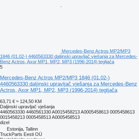
Mercedes-Benz Actros MP2/MP3
1846 (01.02-) 4460563330 daljinski upravljač vješanja za Mercedes-
Benz Actros, Axor MP1, MP2, MP3 (1996-2014) tegljača
5
Mercedes-Benz Actros MP2/MP3 1846 (01.02-)
4460563330 daljinski upravljač vješanja za Mercedes-Benz
Actros, Axor MP1, MP2, MP3 (1996-2014) tegljača
63,71 €
≈ 124,50 KM
Daljinski upravljač vješanja
4460563330 4460561330 A0015458213 A0005458613 0005458613
0015458213 0005458513 A0005458513
dizel
Estonija, Tallinn
TruckParts Eesti OÜ