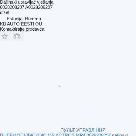
Daljinski upravljač vješanja
0028208297 A0028208297
dizel
Estonija, Rummu
KB AUTO EESTI OÜ
Kontaktirajte prodavca
ПУЛЬТ УПРАВЛІННЯ
ПНЕВМОПІДВІСКОЮ MB ACTROS MP4 0028208297 daljinski