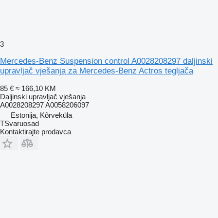
3
Mercedes-Benz Suspension control A0028208297 daljinski
upravljač vješanja za Mercedes-Benz Actros tegljača
85 €
≈ 166,10 KM
Daljinski upravljač vješanja
A0028208297 A0058206097
Estonija, Kõrveküla
TSvaruosad
Kontaktirajte prodavca