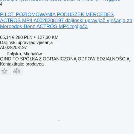
4
PILOT POZIOMOWANIA PODUSZEK MERCEDES
ACTROS MP4 A0028208197 daljinski upravljač vješanja za
Mercedes-Benz ACTROS MP4 tegljača
65,14 €
280 PLN
≈ 127,30 KM
Daljinski upravljač vješanja
A0028208197
Poljska, Michałów
QINDITO SPÓŁKA Z OGRANICZONĄ ODPOWIEDZIALNOŚCIĄ
Kontaktirajte prodavca