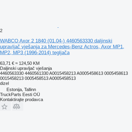
2
WABCO Axor 2 1840 (01.04-) 4460563330 daljinski
upravljač vješanja za Mercedes-Benz Actros, Axor MP1,
MP2, MP3 (1996-2014) tegljača
63,71 €
≈ 124,50 KM
Daljinski upravljač vješanja
4460563330 4460561330 A0015458213 A0005458613 0005458613
0015458213 0005458513 A0005458513
dizel
Estonija, Tallinn
TruckParts Eesti OÜ
Kontaktirajte prodavca