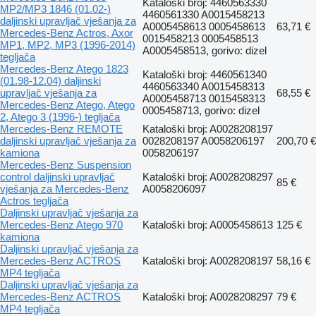
Kataloški broj: 4460563330
MP2/MP3 1846 (01.02-)
4460561330 A0015458213
daljinski upravljač vješanja za
A0005458613 0005458613
63,71 €
Mercedes-Benz Actros, Axor
0015458213 0005458513
MP1, MP2, MP3 (1996-2014)
A0005458513, gorivo: dizel
tegljača
Mercedes-Benz Atego 1823
Kataloški broj: 4460561340
(01.98-12.04) daljinski
4460563340 A0015458313
upravljač vješanja za
68,55 €
A0005458713 0015458313
Mercedes-Benz Atego, Atego
0005458713, gorivo: dizel
2, Atego 3 (1996-) tegljača
Mercedes-Benz REMOTE
Kataloški broj: A0028208197
daljinski upravljač vješanja za
0028208197 A0058206197
200,70 €
kamiona
0058206197
Mercedes-Benz Suspension
control daljinski upravljač
Kataloški broj: A0028208297
85 €
vješanja za Mercedes-Benz
A0058206097
Actros tegljača
Daljinski upravljač vješanja za
Mercedes-Benz Atego 970
Kataloški broj: A0005458613
125 €
kamiona
Daljinski upravljač vješanja za
Mercedes-Benz ACTROS
Kataloški broj: A0028208197
58,16 €
MP4 tegljača
Daljinski upravljač vješanja za
Mercedes-Benz ACTROS
Kataloški broj: A0028208297
79 €
MP4 tegljača