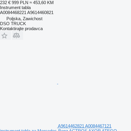
232 €
999 PLN
≈ 453,60 KM
Instrument tabla
A0084468221 A9614460821
Poljska, Zawichost
DSO TRUCK
Kontaktirajte prodavca
A9614462821 A0084467121
instrument tabla za Mercedes-Benz ACTROS AXOR ATEGO