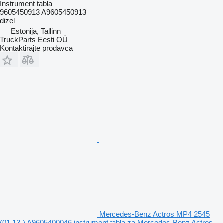
Instrument tabla
9605450913 A9605450913
dizel
Estonija, Tallinn
TruckParts Eesti OÜ
Kontaktirajte prodavca
Mercedes-Benz Actros MP4 2545
(01.13-) A9605400046 instrument tabla za Mercedes-Benz Actros