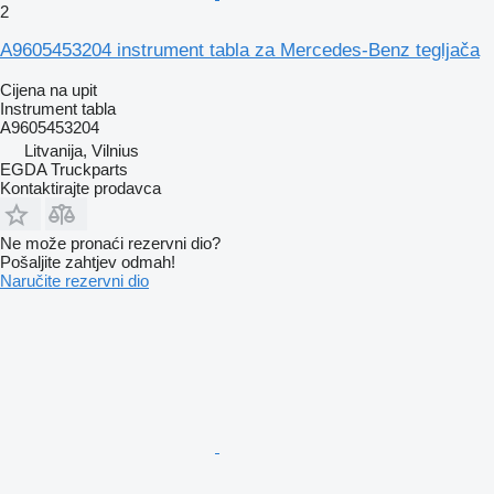
2
A9605453204 instrument tabla za Mercedes-Benz tegljača
Cijena na upit
Instrument tabla
A9605453204
Litvanija, Vilnius
EGDA Truckparts
Kontaktirajte prodavca
Ne može pronaći rezervni dio?
Pošaljite zahtjev odmah!
Naručite rezervni dio