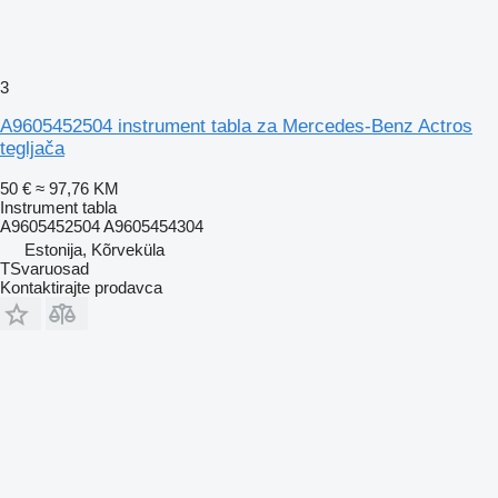
3
A9605452504 instrument tabla za Mercedes-Benz Actros
tegljača
50 €
≈ 97,76 KM
Instrument tabla
A9605452504 A9605454304
Estonija, Kõrveküla
TSvaruosad
Kontaktirajte prodavca