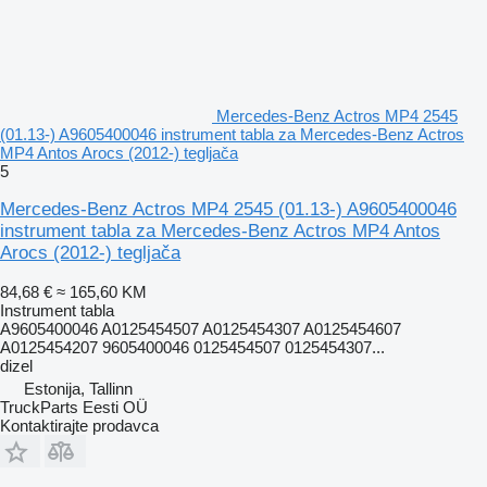
Mercedes-Benz Actros MP4 2545
(01.13-) A9605400046 instrument tabla za Mercedes-Benz Actros
MP4 Antos Arocs (2012-) tegljača
5
Mercedes-Benz Actros MP4 2545 (01.13-) A9605400046
instrument tabla za Mercedes-Benz Actros MP4 Antos
Arocs (2012-) tegljača
84,68 €
≈ 165,60 KM
Instrument tabla
A9605400046 A0125454507 A0125454307 A0125454607
A0125454207 9605400046 0125454507 0125454307...
dizel
Estonija, Tallinn
TruckParts Eesti OÜ
Kontaktirajte prodavca