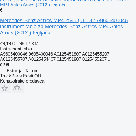
MP4 Antos Arocs (2012-) tegljača
6
Mercedes-Benz Actros MP4 2545 (01.13-) A9605400046
instrument tabla za Mercedes-Benz Actros MP4 Antos
Arocs (2012-) tegljača
49,19 €
≈ 96,17 KM
Instrument tabla
A9605400046 9605400046 A0125451807 A0125455207
A0125455707 A0125454407 0125451807 0125455207...
dizel
Estonija, Tallinn
TruckParts Eesti OÜ
Kontaktirajte prodavca