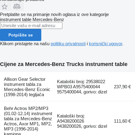
Pretplatite se na primanje novih oglasa iz ove kategorije
instrument table
Mercedes-Benz
Potpišite se
Klikom pristajete na našu
politiku privatnosti
i
korisnički ugovor
.
Cijene za Mercedes-Benz Trucks instrument table
Allison Gear Selector
Kataloški broj: 29538022
instrument tabla za
WPB03 A9575400044
237,90 €
Mercedes-Benz Econic
9575400044, gorivo: dizel
(1998-2014) tegljača
Behr Actros MP2/MP3
(01.02-12.14) instrument
Kataloški broj:
tabla za Mercedes-Benz
A9438200026
111,60 €
Actros, Axor MP1, MP2,
9438200026, gorivo: dizel
MP3 (1996-2014)
kamiona