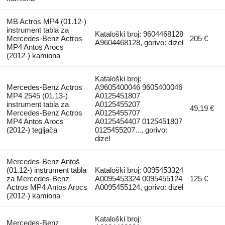
MB Actros MP4 (01.12-)
instrument tabla za
Kataloški broj: 9604468128
Mercedes-Benz Actros
205 €
A9604468128, gorivo: dizel
MP4 Antos Arocs
(2012-) kamiona
Kataloški broj:
Mercedes-Benz Actros
A9605400046 9605400046
MP4 2545 (01.13-)
A0125451807
instrument tabla za
A0125455207
49,19 €
Mercedes-Benz Actros
A0125455707
MP4 Antos Arocs
A0125454407 0125451807
(2012-) tegljača
0125455207..., gorivo:
dizel
Mercedes-Benz Antoš
(01.12-) instrument tabla
Kataloški broj: 0095453324
za Mercedes-Benz
A0095453324 0095455124
125 €
Actros MP4 Antos Arocs
A0095455124, gorivo: dizel
(2012-) kamiona
Kataloški broj:
Mercedes-Benz