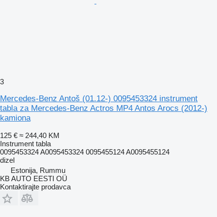
3
Mercedes-Benz Antoš (01.12-) 0095453324 instrument
tabla za Mercedes-Benz Actros MP4 Antos Arocs (2012-)
kamiona
125 €
≈ 244,40 KM
Instrument tabla
0095453324 A0095453324 0095455124 A0095455124
dizel
Estonija, Rummu
KB AUTO EESTI OÜ
Kontaktirajte prodavca