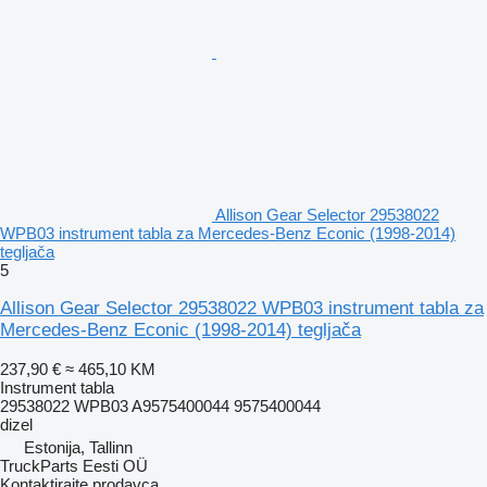
Allison Gear Selector 29538022
WPB03 instrument tabla za Mercedes-Benz Econic (1998-2014)
tegljača
5
Allison Gear Selector 29538022 WPB03 instrument tabla za
Mercedes-Benz Econic (1998-2014) tegljača
237,90 €
≈ 465,10 KM
Instrument tabla
29538022 WPB03 A9575400044 9575400044
dizel
Estonija, Tallinn
TruckParts Eesti OÜ
Kontaktirajte prodavca