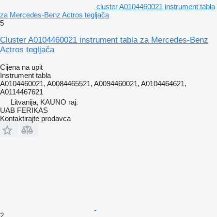
cluster A0104460021 instrument tabla
za Mercedes-Benz Actros tegljača
5
Cluster A0104460021 instrument tabla za Mercedes-Benz
Actros tegljača
Cijena na upit
Instrument tabla
A0104460021, A0084465521, A0094460021, A0104464621,
A0114467621
Litvanija, KAUNO raj.
UAB FERIKAS
Kontaktirajte prodavca
2