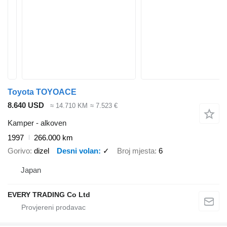
Toyota TOYOACE
8.640 USD
≈ 14.710 KM
≈ 7.523 €
Kamper - alkoven
1997
266.000 km
Gorivo
dizel
Desni volan
✓
Broj mjesta
6
Japan
EVERY TRADING Co Ltd