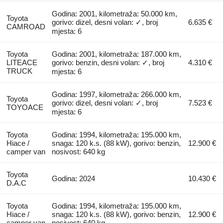
Godina: 2001, kilometraža: 50.000 km,
Toyota
gorivo: dizel, desni volan: ✓, broj
6.635 €
CAMROAD
mjesta: 6
Toyota
Godina: 2001, kilometraža: 187.000 km,
LITEACE
gorivo: benzin, desni volan: ✓, broj
4.310 €
TRUCK
mjesta: 6
Godina: 1997, kilometraža: 266.000 km,
Toyota
gorivo: dizel, desni volan: ✓, broj
7.523 €
TOYOACE
mjesta: 6
Toyota
Godina: 1994, kilometraža: 195.000 km,
Hiace /
snaga: 120 k.s. (88 kW), gorivo: benzin,
12.900 €
camper van
nosivost: 640 kg
Toyota
Godina: 2024
10.430 €
D.A.C
Toyota
Godina: 1994, kilometraža: 195.000 km,
Hiace /
snaga: 120 k.s. (88 kW), gorivo: benzin,
12.900 €
camper van
nosivost: 640 kg