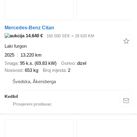
Mercedes-Benz Citan
14.640 €
160.500 SEK
≈ 28.620 KM
Laki furgon
2025
13.220 km
Snaga
95 k.s. (69.83 kW)
Gorivo
dizel
Nosivost
653 kg
Broj mjesta
2
Švedska, Åkersberga
Kvdbil