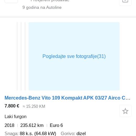
9
godina na Autoline
Mercedes-Benz Vito 109 Kompakt APK 03/27 Airco Cruise Navi Camera L1 Airco Cru
7.800 €
≈ 15.250 KM
Laki furgon
2018
235.612 km
Euro 6
Snaga
88 k.s. (64.68 kW)
Gorivo
dizel