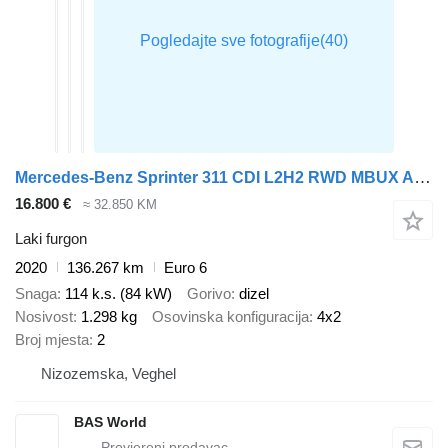
Mercedes-Benz Sprinter 311 CDI L2H2 RWD MBUX Airco Inbouw Werkplaats Rijplaat
16.800 €
≈ 32.850 KM
Laki furgon
2020
136.267 km
Euro 6
Snaga
114 k.s. (84 kW)
Gorivo
dizel
Nosivost
1.298 kg
Osovinska konfiguracija
4x2
Broj mjesta
2
Nizozemska, Veghel
BAS World