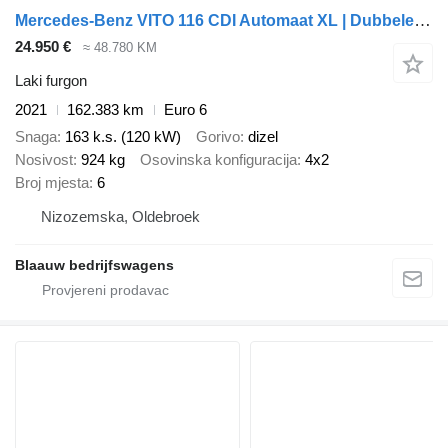
Mercedes-Benz VITO 116 CDI Automaat XL | Dubbele cabine | dubbele schuifdeur |
24.950 €
≈ 48.780 KM
Laki furgon
2021
162.383 km
Euro 6
Snaga
163 k.s. (120 kW)
Gorivo
dizel
Nosivost
924 kg
Osovinska konfiguracija
4x2
Broj mjesta
6
Nizozemska, Oldebroek
Blaauw bedrijfswagens