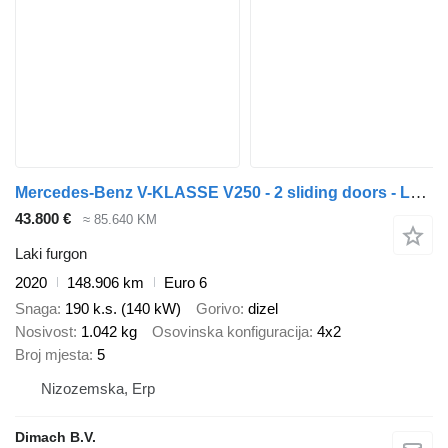
Mercedes-Benz V-KLASSE V250 - 2 sliding doors - L2H1 - Silver-grey - Towbar -
43.800 €
≈ 85.640 KM
Laki furgon
2020
148.906 km
Euro 6
Snaga
190 k.s. (140 kW)
Gorivo
dizel
Nosivost
1.042 kg
Osovinska konfiguracija
4x2
Broj mjesta
5
Nizozemska, Erp
Dimach B.V.