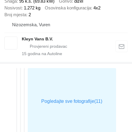
Snaga
95 k.s. (69.83 kW)
Gorivo
dizel
Nosivost
1.272 kg
Osovinska konfiguracija
4x2
Broj mjesta
2
Nizozemska, Vuren
Kleyn Vans B.V.
15
godina na Autoline