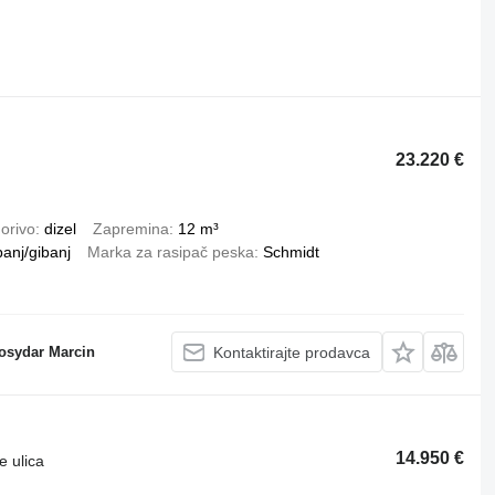
23.220 €
orivo
dizel
Zapremina
12 m³
banj/gibanj
Marka za rasipač peska
Schmidt
osydar Marcin
Kontaktirajte prodavca
14.950 €
e ulica