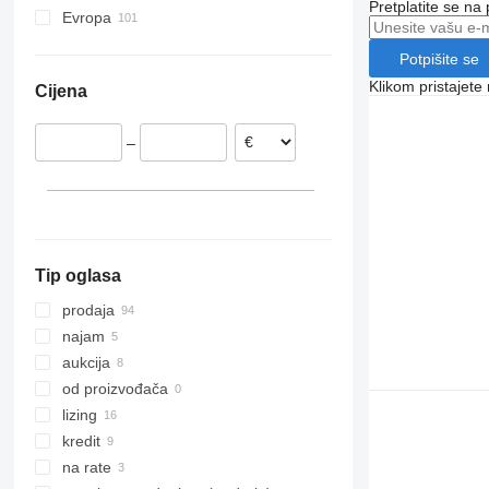
Pretplatite se na
Evropa
Poljska
Potpišite se
Nizozemska
Klikom pristajet
Cijena
Njemačka
Ujedinjeno Kraljevstvo
–
Španjolska
Italija
Rumunija
Belgija
prikaži sve
Tip oglasa
prodaja
najam
aukcija
od proizvođača
lizing
kredit
na rate