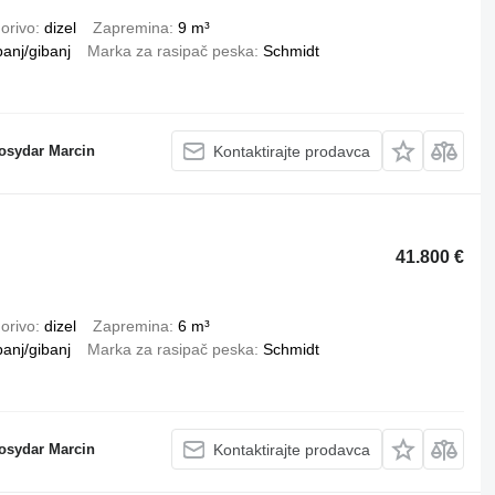
orivo
dizel
Zapremina
9 m³
banj/gibanj
Marka za rasipač peska
Schmidt
osydar Marcin
Kontaktirajte prodavca
41.800 €
orivo
dizel
Zapremina
6 m³
banj/gibanj
Marka za rasipač peska
Schmidt
osydar Marcin
Kontaktirajte prodavca