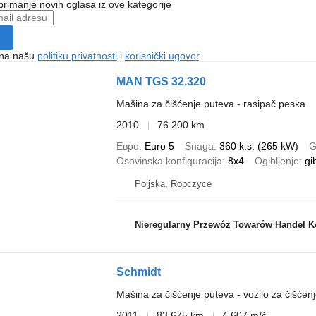
 primanje novih oglasa iz ove kategorije
e na našu
politiku privatnosti
i
korisnički ugovor
.
MAN TGS 32.320
Mašina za čišćenje puteva - rasipač peska
2010
76.200 km
Евро
Euro 5
Snaga
360 k.s. (265 kW)
G
Osovinska konfiguracija
8x4
Ogibljenje
gi
Poljska, Ropczyce
Nieregularny Przewóz Towarów Handel K
Schmidt
Mašina za čišćenje puteva - vozilo za čišćenj
2011
83.675 km
4.607 m/č