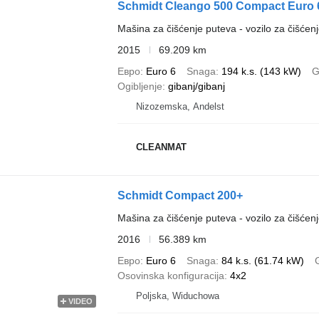
Schmidt Cleango 500 Compact Euro 6
Mašina za čišćenje puteva - vozilo za čišćenj
2015
69.209 km
Евро
Euro 6
Snaga
194 k.s. (143 kW)
G
Ogibljenje
gibanj/gibanj
Nizozemska, Andelst
CLEANMAT
Schmidt Compact 200+
Mašina za čišćenje puteva - vozilo za čišćenj
2016
56.389 km
Евро
Euro 6
Snaga
84 k.s. (61.74 kW)
Osovinska konfiguracija
4x2
Poljska, Widuchowa
VIDEO