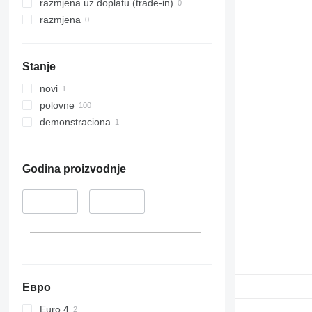
razmjena uz doplatu (trade-in)
razmjena
Stanje
novi
polovne
demonstraciona
Godina proizvodnje
–
Евро
Euro 4