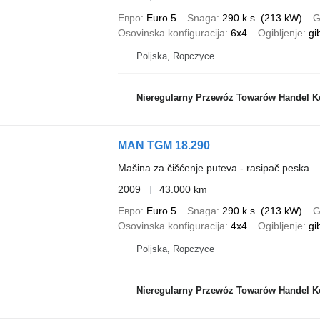
Евро
Euro 5
Snaga
290 k.s. (213 kW)
G
Osovinska konfiguracija
6x4
Ogibljenje
gi
Poljska, Ropczyce
Nieregularny Przewóz Towarów Handel K
MAN TGM 18.290
Mašina za čišćenje puteva - rasipač peska
2009
43.000 km
Евро
Euro 5
Snaga
290 k.s. (213 kW)
G
Osovinska konfiguracija
4x4
Ogibljenje
gi
Poljska, Ropczyce
Nieregularny Przewóz Towarów Handel K