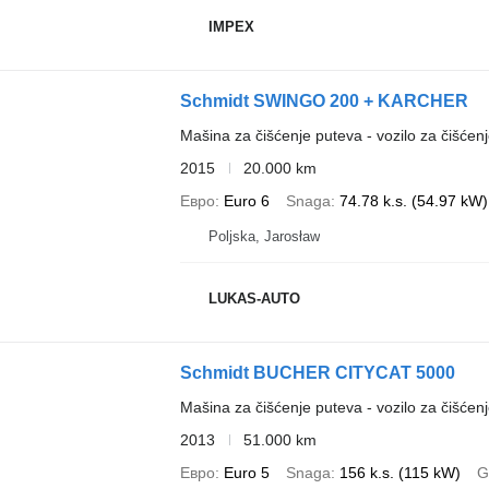
IMPEX
Schmidt SWINGO 200 + KARCHER
Mašina za čišćenje puteva - vozilo za čišćenj
2015
20.000 km
Евро
Euro 6
Snaga
74.78 k.s. (54.97 kW)
Poljska, Jarosław
LUKAS-AUTO
Schmidt BUCHER CITYCAT 5000
Mašina za čišćenje puteva - vozilo za čišćenj
2013
51.000 km
Евро
Euro 5
Snaga
156 k.s. (115 kW)
G