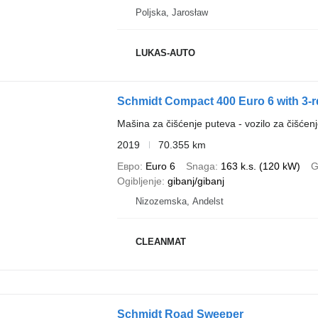
Poljska, Jarosław
LUKAS-AUTO
Schmidt Compact 400 Euro 6 with 3-r
Mašina za čišćenje puteva - vozilo za čišćenj
2019
70.355 km
Евро
Euro 6
Snaga
163 k.s. (120 kW)
G
Ogibljenje
gibanj/gibanj
Nizozemska, Andelst
CLEANMAT
Schmidt Road Sweeper