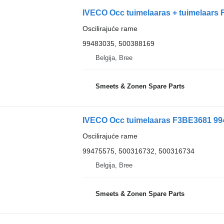
Oscilirajuće rame
99483035, 500388169
Belgija, Bree
Smeets & Zonen Spare Parts
IVECO Occ tuimelaaras F3BE3681 994
Oscilirajuće rame
99475575, 500316732, 500316734
Belgija, Bree
Smeets & Zonen Spare Parts