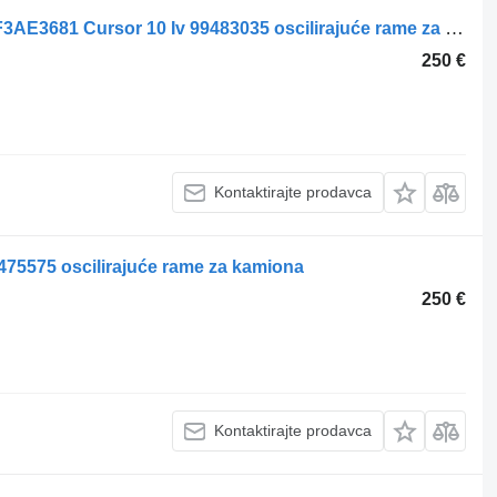
IVECO Occ tuimelaaras + tuimelaars F3AE3681 Cursor 10 Iv 99483035 oscilirajuće rame za kamiona
250 €
Kontaktirajte prodavca
75575 oscilirajuće rame za kamiona
250 €
Kontaktirajte prodavca