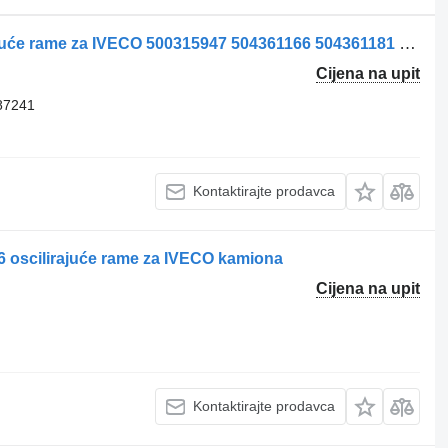
Culbutor Admisie 500315947 oscilirajuće rame za IVECO 500315947 504361166 504361181 5801587241 kamiona
Cijena na upit
87241
Kontaktirajte prodavca
 oscilirajuće rame za IVECO kamiona
Cijena na upit
Kontaktirajte prodavca