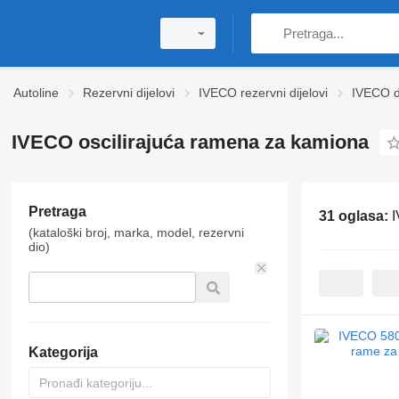
Autoline
Rezervni dijelovi
IVECO rezervni dijelovi
IVECO d
IVECO oscilirajuća ramena za kamiona
Pretraga
31 oglasa:
I
(kataloški broj, marka, model, rezervni
dio)
Kategorija