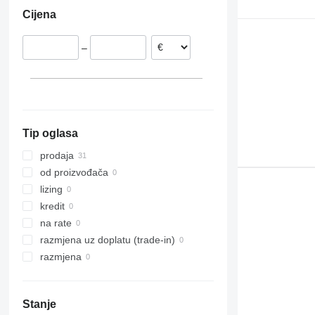
Estonija
Cijena
Nizozemska
Portugalija
–
Litvanija
Danska
Tip oglasa
prodaja
od proizvođača
lizing
kredit
na rate
razmjena uz doplatu (trade-in)
razmjena
Stanje