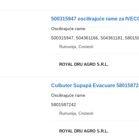
500315947 oscilirajuće rame za IVE
Oscilirajuće rame
500315947, 504361166, 504361181, 58015
Rumunija, Cristesti
ROYAL DRU AGRO S.R.L.
Culbutor Supapă Evacuare 580158724
Oscilirajuće rame
5801587242
Rumunija, Cristesti
ROYAL DRU AGRO S.R.L.