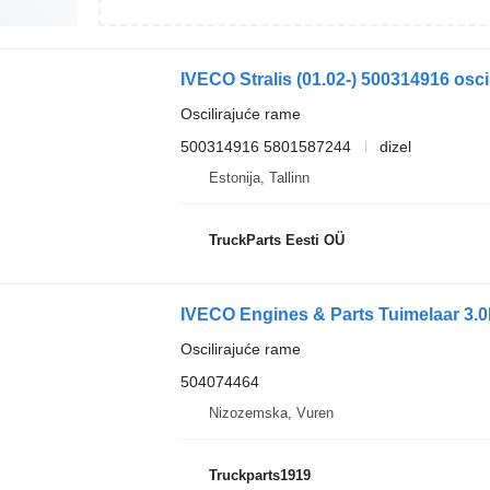
IVECO Stralis (01.02-) 500314916 osci
Oscilirajuće rame
500314916 5801587244
dizel
Estonija, Tallinn
TruckParts Eesti OÜ
IVECO Engines & Parts Tuimelaar 3.0
Oscilirajuće rame
504074464
Nizozemska, Vuren
Truckparts1919