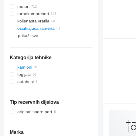
motori
turbokompresori
koljenasta vratila
oscilirajuća ramena
prikaži sve
Kategorija tehnike
kamioni
tegljači
autobusi
Tip rezervnih dijelova
original spare part
Marka