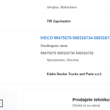
Ukrajina, Mukachevo
TIR Zapchastini
Oscilirajuće rame
99475575 500316734 500316732
Nizozemska, Oirschot
Eddie Ducker Trucks and Parts v.o.f.
Prodajete tehniku
Učinite to sa nama!