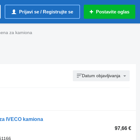
Prijavi se / Registrujte se
Postavite oglas
amena za kamiona
Datum objavljivanja
 za IVECO kamiona
97,66 €
61166