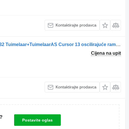
Kontaktirajte prodavca
IVECO 99475575-500316734-500316732 Tuimelaar+TuimelaarAS Cursor 13 oscilirajuće rame za kamiona
Cijena na upit
Kontaktirajte prodavca
?
Postavite oglas