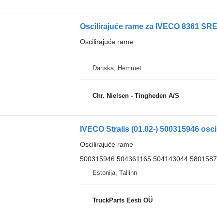
Oscilirajuće rame za IVECO 8361 SR
Oscilirajuće rame
Danska, Hemmet
Chr. Nielsen - Tingheden A/S
IVECO Stralis (01.02-) 500315946 osci
Oscilirajuće rame
500315946 504361165 504143044 580158
Estonija, Tallinn
TruckParts Eesti OÜ