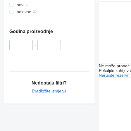
novi
polovne
Godina proizvodnje
–
Ne može pronaći 
Pošaljite zahtjev
Naručite rezervni
Nedostaju filtri?
Predložite izmjenu