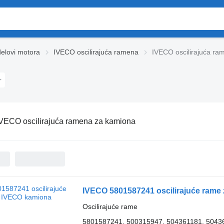
elovi motora
IVECO oscilirajuća ramena
IVECO oscilirajuća r
VECO oscilirajuća ramena za kamiona
IVECO 5801587241 oscilirajuće rame
Oscilirajuće rame
5801587241, 500315947, 504361181, 5043