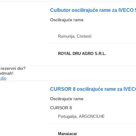
Culbutor oscilirajuće rame za IVECO
Oscilirajuće rame
Rumunija, Cristesti
ROYAL DRU AGRO S.R.L.
rezervni dio?
 odmah!
 dio
CURSOR 8 oscilirajuće rame za IVECO
Oscilirajuće rame
CURSOR 8
Portugalija, ARGONCILHE
Manaiacar