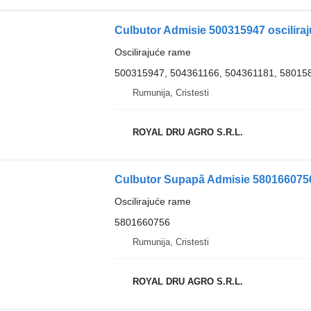
Oscilirajuće rame
500315947, 504361166, 504361181, 58015
Rumunija, Cristesti
ROYAL DRU AGRO S.R.L.
Culbutor Supapă Admisie 5801660756
Oscilirajuće rame
5801660756
Rumunija, Cristesti
ROYAL DRU AGRO S.R.L.