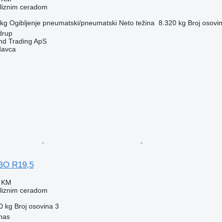
kliznim ceradom
 kg
Ogibljenje
pneumatski/pneumatski
Neto težina
8.320 kg
Broj osovi
drup
nd Trading ApS
davca
BO R19,5
0 KM
kliznim ceradom
0 kg
Broj osovina
3
unas