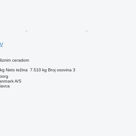
0V
kliznim ceradom
 kg
Neto težina
7.510 kg
Broj osovina
3
borg
anmark A/S
davca