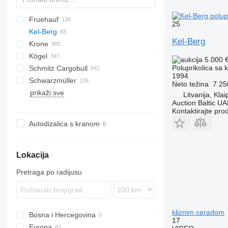
Fruehauf
PS
SAPL
NN
TSAA
BPO
TXA
MAX
SDS
FLO
25
Kel-Berg
SZS
Oplegger
DRO
SDS-H
HSA
TO
Kel-Berg
Krone
TX
D-series
SP
Kögel
S-series
Mega Liner
XS
5.000 
Poluprikolica sa 
Schmitz Cargobull
T-series
Profi Liner
S 24
0-3
LTP
MPG
ONCR
S-series
ET3
NV
SCT
NS
Kaiser
S-series
Mega
1994
Schwarzmüller
SD
SN
O-3
SR
MPS
SXD
ROC
S338
KO
Neto težina
7.25
prikaži sve
SDP
ZK
T-series
ST
MEGA
S1
KP
TO
SP
A-series
NS
Litvanija, Kla
Auction Baltic U
SDR
TBD
S-series
SPA
SZ
Kontaktirajte pro
SZ
TXD
SCB
Autodizalica s kranom
SCS
SGF
SKO
Lokacija
SPR
Pretraga po radijusu
kliznim ceradom
Bosna i Hercegovina
17
Evropa