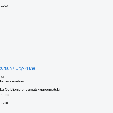
davca
urtain / City-Plane
 KM
kliznim ceradom
 kg
Ogibljenje
pneumatski/pneumatski
ensted
davca