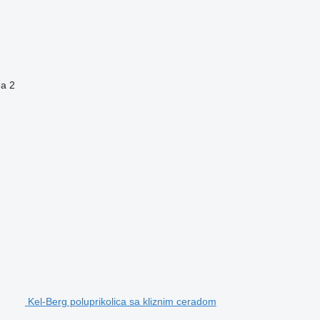
na
2
Kel-Berg poluprikolica sa kliznim ceradom