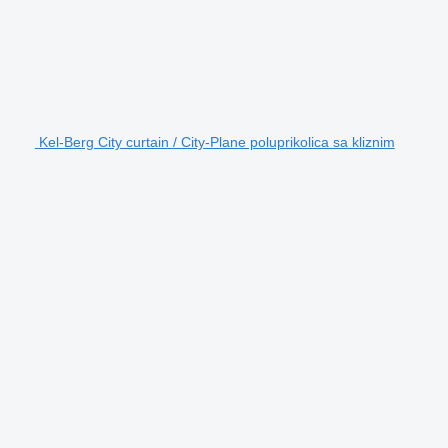
Kel-Berg City curtain / City-Plane poluprikolica sa kliznim