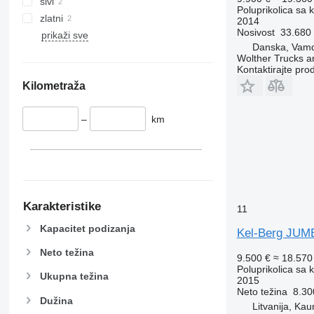
sivi
Poluprikolica sa 
zlatni
2014
Nosivost
33.680
prikaži sve
Danska, Vam
Wolther Trucks a
Kontaktirajte pro
Kilometraža
–
km
Karakteristike
11
Kapacitet podizanja
Kel-Berg JUM
Neto težina
9.500 €
≈ 18.57
Poluprikolica sa 
Ukupna težina
2015
Neto težina
8.30
Dužina
Litvanija, Ka