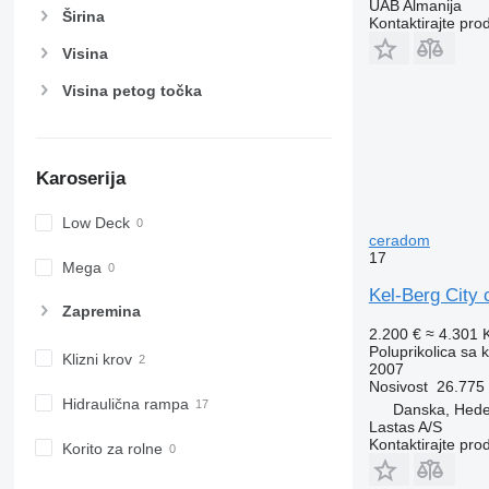
UAB Almanija
Širina
Kontaktirajte pro
Visina
Visina petog točka
Karoserija
Low Deck
ceradom
17
Mega
Kel-Berg City c
Zapremina
2.200 €
≈ 4.301
Poluprikolica sa 
Klizni krov
2007
Nosivost
26.775
Hidraulična rampa
Danska, Hed
Lastas A/S
Kontaktirajte pro
Korito za rolne