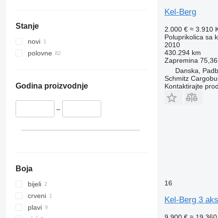
Kel-Berg
Stanje
2.000 €
≈ 3.910
Poluprikolica sa 
novi
2010
430.294 km
polovne
Zapremina
75,36
Danska, Padb
Schmitz Cargobul
Godina proizvodnje
Kontaktirajte pro
–
Boja
16
bijeli
crveni
Kel-Berg 3 aks 
plavi
9.900 €
≈ 19.36