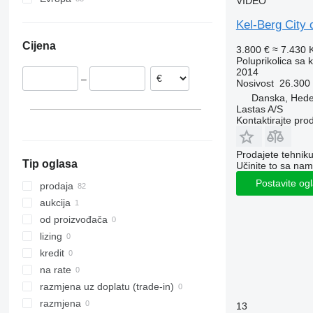
VIDEO
Danska
Kel-Berg City c
Nizozemska
Cijena
Litvanija
3.800 €
≈ 7.430
Poluprikolica sa 
Poljska
2014
–
Nosivost
26.300
Danska, Hed
Lastas A/S
Kontaktirajte pro
Prodajete tehnik
Tip oglasa
Učinite to sa nam
Postavite og
prodaja
aukcija
od proizvođača
lizing
kredit
na rate
razmjena uz doplatu (trade-in)
razmjena
13