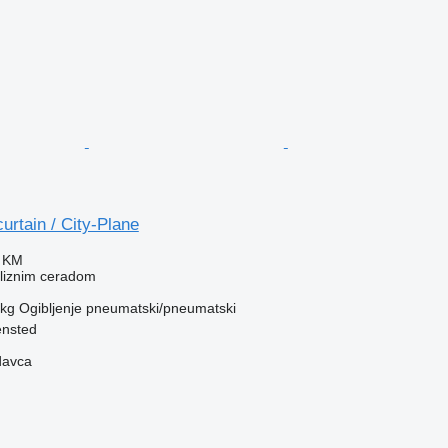
urtain / City-Plane
0 KM
kliznim ceradom
 kg
Ogibljenje
pneumatski/pneumatski
ensted
davca