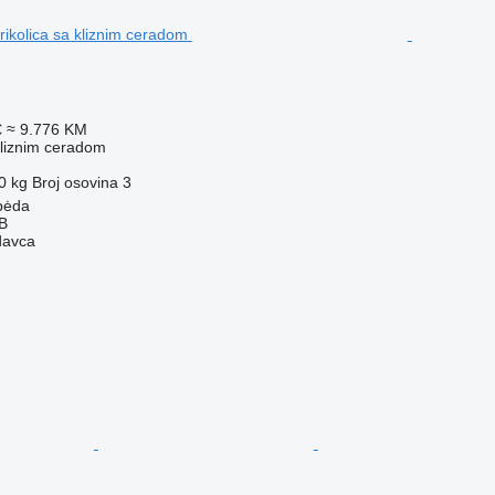
€
≈ 9.776 KM
kliznim ceradom
0 kg
Broj osovina
3
ipėda
AB
davca