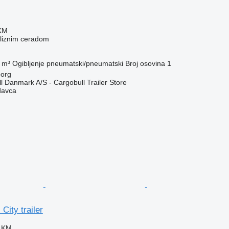
 KM
kliznim ceradom
 m³
Ogibljenje
pneumatski/pneumatski
Broj osovina
1
org
l Danmark A/S - Cargobull Trailer Store
davca
City trailer
0 KM