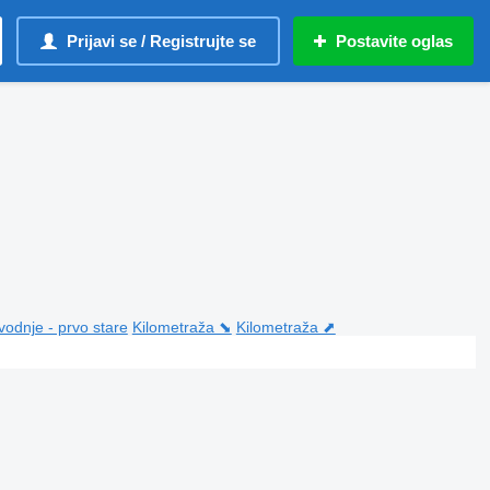
Prijavi se / Registrujte se
Postavite oglas
vodnje - prvo stare
Kilometraža ⬊
Kilometraža ⬈