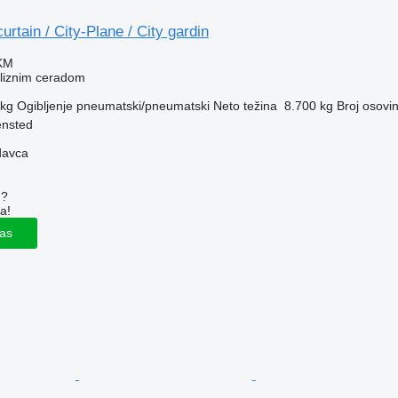
urtain / City-Plane / City gardin
 KM
kliznim ceradom
 kg
Ogibljenje
pneumatski/pneumatski
Neto težina
8.700 kg
Broj osovi
ensted
davca
u?
a!
las