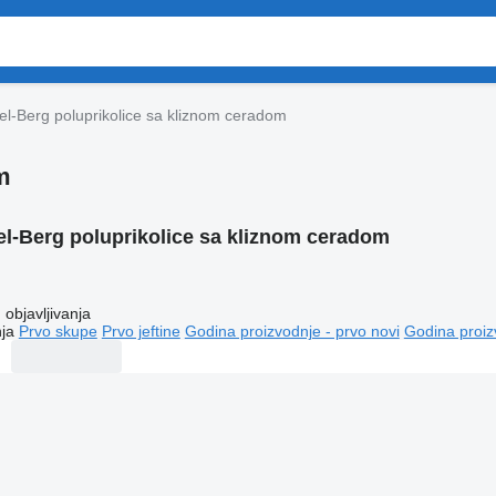
el-Berg poluprikolice sa kliznom ceradom
m
el-Berg poluprikolice sa kliznom ceradom
objavljivanja
ja
Prvo skupe
Prvo jeftine
Godina proizvodnje - prvo novi
Godina proiz