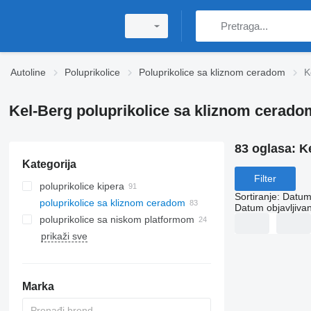
Autoline
Poluprikolice
Poluprikolice sa kliznom ceradom
K
Kel-Berg poluprikolice sa kliznom cerado
83 oglasa:
K
Kategorija
Filter
poluprikolice kipera
Sortiranje
:
Datum 
poluprikolice sa kliznom ceradom
Datum objavljivan
poluprikolice sa niskom platformom
prikaži sve
Marka