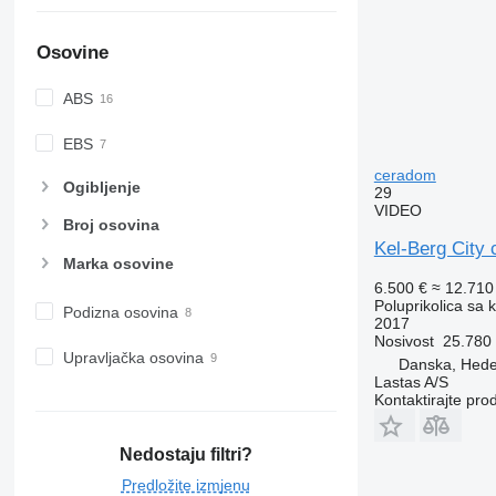
Osovine
ABS
EBS
ceradom
Ogibljenje
29
VIDEO
Broj osovina
Kel-Berg City c
Marka osovine
6.500 €
≈ 12.71
Poluprikolica sa 
Podizna osovina
2017
Nosivost
25.780
Upravljačka osovina
Danska, Hed
Lastas A/S
Kontaktirajte pro
Nedostaju filtri?
Predložite izmjenu