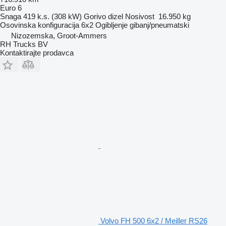
Euro 6
Snaga
419 k.s. (308 kW)
Gorivo
dizel
Nosivost
16.950 kg
Osovinska konfiguracija
6x2
Ogibljenje
gibanj/pneumatski
Nizozemska, Groot-Ammers
RH Trucks BV
Kontaktirajte prodavca
Volvo FH 500 6x2 / Meiller RS26