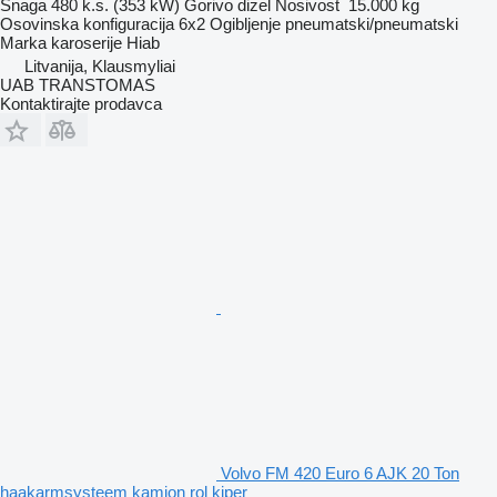
Snaga
480 k.s. (353 kW)
Gorivo
dizel
Nosivost
15.000 kg
Osovinska konfiguracija
6x2
Ogibljenje
pneumatski/pneumatski
Marka karoserije
Hiab
Litvanija, Klausmyliai
UAB TRANSTOMAS
Kontaktirajte prodavca
Volvo FM 420 Euro 6 AJK 20 Ton
haakarmsysteem kamion rol kiper