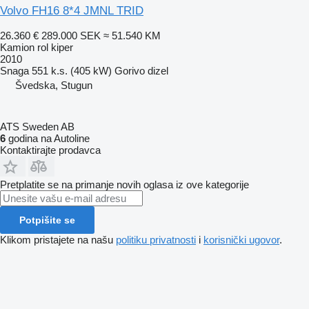
Volvo FH16 8*4 JMNL TRID
26.360 €
289.000 SEK
≈ 51.540 KM
Kamion rol kiper
2010
Snaga
551 k.s. (405 kW)
Gorivo
dizel
Švedska, Stugun
ATS Sweden AB
6
godina na Autoline
Kontaktirajte prodavca
Pretplatite se na primanje novih oglasa iz ove kategorije
Potpišite se
Klikom pristajete na našu
politiku privatnosti
i
korisnički ugovor
.