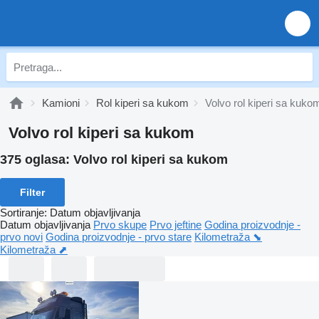
Kamioni
Rol kiperi sa kukom
Volvo rol kiperi sa kuko
Volvo rol kiperi sa kukom
375 oglasa:
Volvo rol kiperi sa kukom
Filter
Sortiranje
:
Datum objavljivanja
Datum objavljivanja
Prvo skupe
Prvo jeftine
Godina proizvodnje -
prvo novi
Godina proizvodnje - prvo stare
Kilometraža ⬊
Kilometraža ⬈