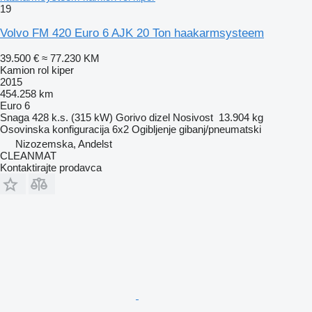
19
Volvo FM 420 Euro 6 AJK 20 Ton haakarmsysteem
39.500 €
≈ 77.230 KM
Kamion rol kiper
2015
454.258 km
Euro 6
Snaga
428 k.s. (315 kW)
Gorivo
dizel
Nosivost
13.904 kg
Osovinska konfiguracija
6x2
Ogibljenje
gibanj/pneumatski
Nizozemska, Andelst
CLEANMAT
Kontaktirajte prodavca