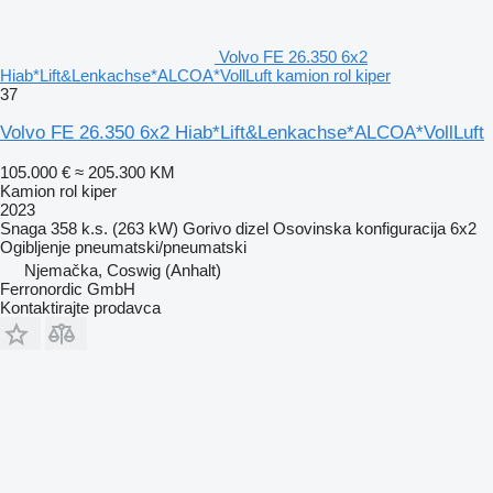
Volvo FE 26.350 6x2
Hiab*Lift&Lenkachse*ALCOA*VollLuft kamion rol kiper
37
Volvo FE 26.350 6x2 Hiab*Lift&Lenkachse*ALCOA*VollLuft
105.000 €
≈ 205.300 KM
Kamion rol kiper
2023
Snaga
358 k.s. (263 kW)
Gorivo
dizel
Osovinska konfiguracija
6x2
Ogibljenje
pneumatski/pneumatski
Njemačka, Coswig (Anhalt)
Ferronordic GmbH
Kontaktirajte prodavca