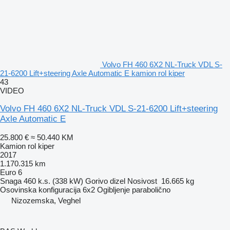
Volvo FH 460 6X2 NL-Truck VDL S-
21-6200 Lift+steering Axle Automatic E kamion rol kiper
43
VIDEO
Volvo FH 460 6X2 NL-Truck VDL S-21-6200 Lift+steering
Axle Automatic E
25.800 €
≈ 50.440 KM
Kamion rol kiper
2017
1.170.315 km
Euro 6
Snaga
460 k.s. (338 kW)
Gorivo
dizel
Nosivost
16.665 kg
Osovinska konfiguracija
6x2
Ogibljenje
parabolično
Nizozemska, Veghel