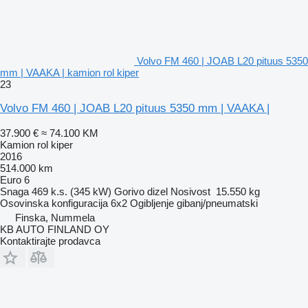
Volvo FM 460 | JOAB L20 pituus 5350
mm | VAAKA | kamion rol kiper
23
Volvo FM 460 | JOAB L20 pituus 5350 mm | VAAKA |
37.900 €
≈ 74.100 KM
Kamion rol kiper
2016
514.000 km
Euro 6
Snaga
469 k.s. (345 kW)
Gorivo
dizel
Nosivost
15.550 kg
Osovinska konfiguracija
6x2
Ogibljenje
gibanj/pneumatski
Finska, Nummela
KB AUTO FINLAND OY
Kontaktirajte prodavca