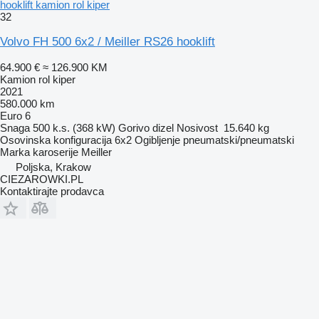
hooklift kamion rol kiper
32
Volvo FH 500 6x2 / Meiller RS26 hooklift
64.900 €
≈ 126.900 KM
Kamion rol kiper
2021
580.000 km
Euro 6
Snaga
500 k.s. (368 kW)
Gorivo
dizel
Nosivost
15.640 kg
Osovinska konfiguracija
6x2
Ogibljenje
pneumatski/pneumatski
Marka karoserije
Meiller
Poljska, Krakow
CIEZAROWKI.PL
Kontaktirajte prodavca