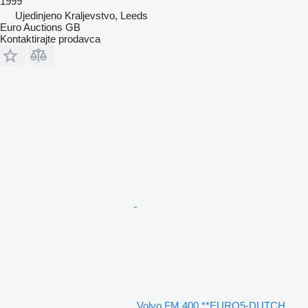
1999
Ujedinjeno Kraljevstvo, Leeds
Euro Auctions GB
Kontaktirajte prodavca
Volvo FM 400 **EURO5-DUTCH