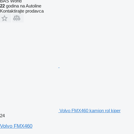
BAS World
22
godina na Autoline
Kontaktirajte prodavca
Volvo FMX460 kamion rol kiper
24
Volvo FMX460