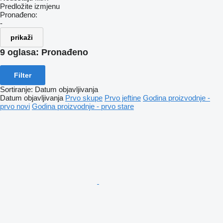
Predložite izmjenu
Pronađeno:
-
prikaži
9 oglasa:
Pronađeno
Filter
Sortiranje
:
Datum objavljivanja
Datum objavljivanja
Prvo skupe
Prvo jeftine
Godina proizvodnje -
prvo novi
Godina proizvodnje - prvo stare