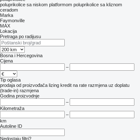
poluprikolice sa niskom platformom
poluprikolice sa kliznom
ceradom
Marka
Faymonville
MAX
Lokacija
Pretraga po radijusu
Bosna i Hercegovina
Cijena
–
Tip oglasa
prodaja
od proizvođača
lizing
kredit
na rate
razmjena uz doplatu
(trade-in)
razmjena
Godina proizvodnje
–
Kilometraža
–
km
Autoline ID
Nedostaju filtri?