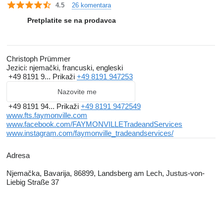
26 komentara
4.5
Pretplatite se na prodavca
Christoph Prümmer
Jezici:
njemački, francuski, engleski
+49 8191 9...
Prikaži
+49 8191 947253
Nazovite me
+49 8191 94...
Prikaži
+49 8191 9472549
www.fts.faymonville.com
www.facebook.com/FAYMONVILLETradeandServices
www.instagram.com/faymonville_tradeandservices/
Adresa
Njemačka, Bavarija, 86899, Landsberg am Lech, Justus-von-
Liebig Straße 37