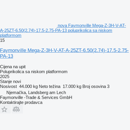
nova Faymonville Mega-Z-3H-V-AT-
A-25ZT-6.50(2.74)-17.5-2.75-PA-13 poluprikolica sa niskom
platformom
15
Faymonville Mega-Z-3H-V-AT-A-25ZT-6.50(2.74)-17.5-2.75-
PA-13
Cijena na upit
Poluprikolica sa niskom platformom
2025
Stanje
novi
Nosivost
44.000 kg
Neto težina
17.000 kg
Broj osovina
3
Njemačka, Landsberg am Lech
Faymonville -Trade & Services GmbH
Kontaktirajte prodavca