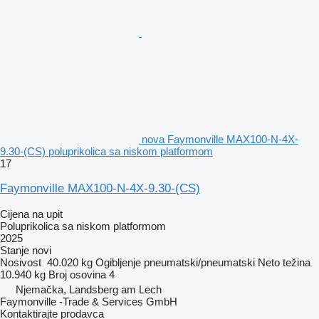
nova Faymonville MAX100-N-4X-
9.30-(CS) poluprikolica sa niskom platformom
17
Faymonville MAX100-N-4X-9.30-(CS)
Cijena na upit
Poluprikolica sa niskom platformom
2025
Stanje
novi
Nosivost
40.020 kg
Ogibljenje
pneumatski/pneumatski
Neto težina
10.940 kg
Broj osovina
4
Njemačka, Landsberg am Lech
Faymonville -Trade & Services GmbH
Kontaktirajte prodavca