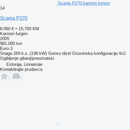
Scania P270 kamion furgon
14
Scania P270
8.060 €
≈ 15.760 KM
Kamion furgon
2005
981.000 km
Euro 3
Snaga
269 k.s. (198 kW)
Gorivo
dizel
Osovinska konfiguracija
4x2
Ogibljenje
gibanj/pneumatski
Estonija, Linnamäe
Kontaktirajte prodavca