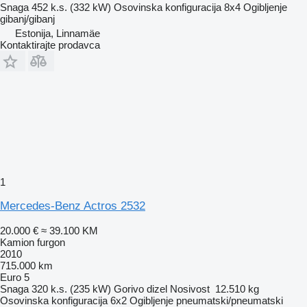
Snaga
452 k.s. (332 kW)
Osovinska konfiguracija
8x4
Ogibljenje
gibanj/gibanj
Estonija, Linnamäe
Kontaktirajte prodavca
1
Mercedes-Benz Actros 2532
20.000 €
≈ 39.100 KM
Kamion furgon
2010
715.000 km
Euro 5
Snaga
320 k.s. (235 kW)
Gorivo
dizel
Nosivost
12.510 kg
Osovinska konfiguracija
6x2
Ogibljenje
pneumatski/pneumatski