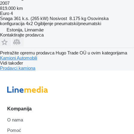
2007
819.000 km
Euro 4
Snaga
361 k.s. (265 kW)
Nosivost
8.175 kg
Osovinska
konfiguracija
4x2
Ogibljenje
pneumatski/pneumatski
Estonija, Linnamäe
Kontaktirajte prodavca
Pretražite opremu prodavca Hugo Trade OÜ u ovim kategorijama
Kamioni
Automobili
Vidi također
Prodavci kamiona
Kompanija
O nama
Pomoć