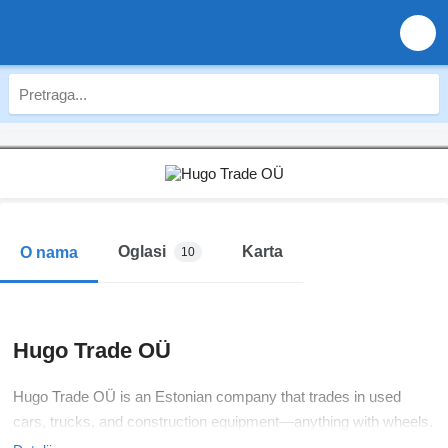
Oglasi
Karta
O nama
10
Hugo Trade OÜ
Hugo Trade OÜ is an Estonian company that trades in used
cars, trucks, and construction equipment—anything with wheels.