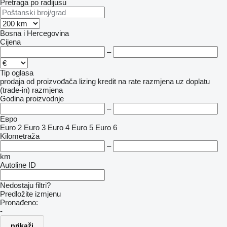
Pretraga po radijusu
Bosna i Hercegovina
Cijena
–
Tip oglasa
prodaja
od proizvođača
lizing
kredit
na rate
razmjena uz doplatu
(trade-in)
razmjena
Godina proizvodnje
–
Евро
Euro 2
Euro 3
Euro 4
Euro 5
Euro 6
Kilometraža
–
km
Autoline ID
Nedostaju filtri?
Predložite izmjenu
Pronađeno:
-
prikaži