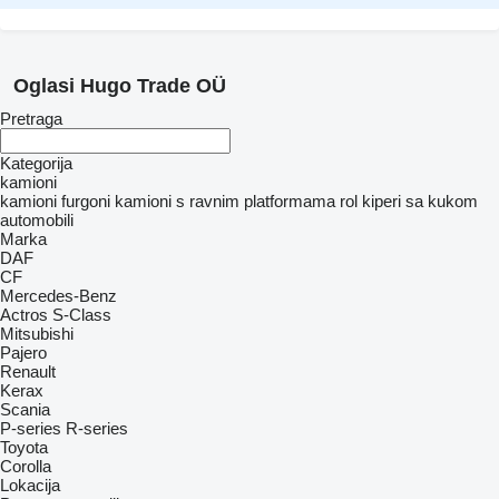
Oglasi Hugo Trade OÜ
Pretraga
Kategorija
kamioni
kamioni furgoni
kamioni s ravnim platformama
rol kiperi sa kukom
automobili
Marka
DAF
CF
Mercedes-Benz
Actros
S-Class
Mitsubishi
Pajero
Renault
Kerax
Scania
P-series
R-series
Toyota
Corolla
Lokacija