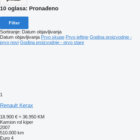
10 oglasa:
Pronađeno
Filter
Sortiranje
:
Datum objavljivanja
Datum objavljivanja
Prvo skupe
Prvo jeftine
Godina proizvodnje -
prvo novi
Godina proizvodnje - prvo stare
1
Renault Kerax
18.900 €
≈ 36.950 KM
Kamion rol kiper
2007
510.000 km
Euro 4