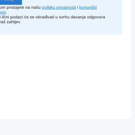
kom pristajete na našu
politiku privatnosti
i
korisnički
vor
.
i lični podaci će se obrađivati ​​u svrhu davanja odgovora
vaš zahtjev.