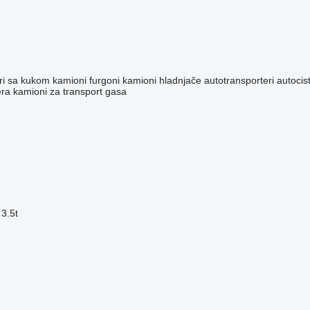
eri sa kukom
kamioni furgoni
kamioni hladnjače
autotransporteri
autocis
era
kamioni za transport gasa
 3.5t