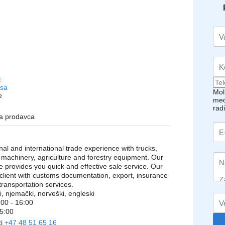
c
asa
Mol
e
međ
rad
na prodavca
al and international trade experience with trucks,
 machinery, agriculture and forestry equipment. Our
e provides you quick and effective sale service. Our
lient with customs documentation, export, insurance
ransportation services.
i, njemački, norveški, engleski
:00 - 16:00
15:00
ži
+47 48 51 65 16