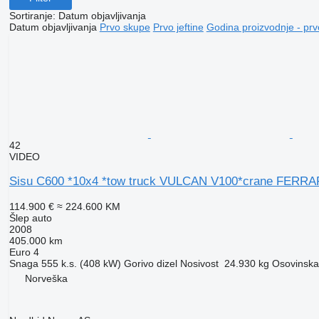
Sortiranje
:
Datum objavljivanja
Datum objavljivanja
Prvo skupe
Prvo jeftine
Godina proizvodnje - prv
42
VIDEO
Sisu C600 *10x4 *tow truck VULCAN V100*crane FERRA
114.900 €
≈ 224.600 KM
Šlep auto
2008
405.000 km
Euro 4
Snaga
555 k.s. (408 kW)
Gorivo
dizel
Nosivost
24.930 kg
Osovinska 
Norveška