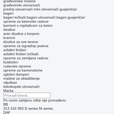
građevinske mašine
građevinski utovarivači
prednji utovarivači
mini utovarivači gusjeničari
bageri
bageri točkaši
bageri-utovarivači
bageri gusjeničari
opreme za betonske radove
kamioni s mješalicom za beton
dizalice
auto dizalice s korpom
kranovi
dizalice za sve terene
opreme za izgradnju puteva
asfaltni finišeri
asfaltni finišeri točkaši
opreme za zemljane radove
buldožeri
rudarske opreme
opreme za kamenolome
zglobni damperi
mašine za skladištenje
viljuškari
teleskopski utovarivači
Marka
Po ovom zahtjevu ništa nije pronađeno
BB
313
316
950
D series
M-series
DAF