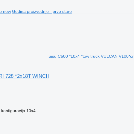
o novi
Godina proizvodnje - prvo stare
Sisu C600 *10x4 *tow truck VULCAN V100*c
RI 728 *2x18T WINCH
konfiguracija
10x4