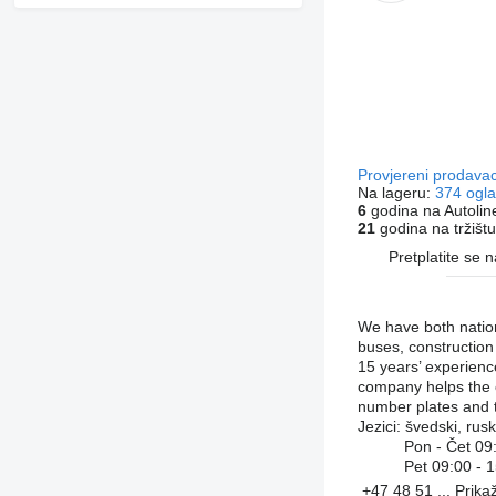
Provjereni prodava
Na lageru:
374 ogl
6
godina na Autolin
21
godina na tržištu
Pretplatite se 
We have both nation
buses, construction
15 years’ experienc
company helps the c
number plates and t
Jezici:
švedski, rusk
Pon - Čet
09
Pet
09:00 - 
+47 48 51 ...
Prika