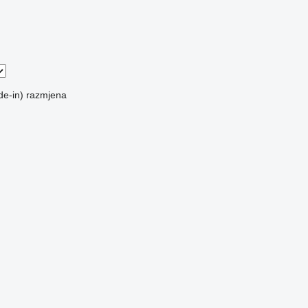
de-in)
razmjena