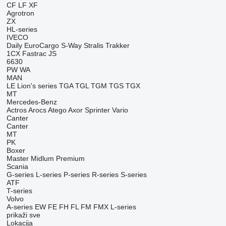
CF
LF
XF
Agrotron
ZX
HL-series
IVECO
Daily
EuroCargo
S-Way
Stralis
Trakker
1CX
Fastrac
JS
6630
PW
WA
MAN
LE
Lion's series
TGA
TGL
TGM
TGS
TGX
MT
Mercedes-Benz
Actros
Arocs
Atego
Axor
Sprinter
Vario
Canter
Canter
MT
PK
Boxer
Master
Midlum
Premium
Scania
G-series
L-series
P-series
R-series
S-series
ATF
T-series
Volvo
A-series
EW
FE
FH
FL
FM
FMX
L-series
prikaži sve
Lokacija