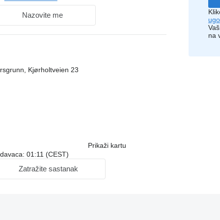
Kli
Nazovite me
ugo
Vaš
na 
rsgrunn, Kjørholtveien 23
Prikaži kartu
odavaca: 01:11 (CEST)
Zatražite sastanak