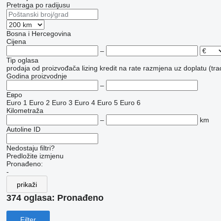
Pretraga po radijusu
Bosna i Hercegovina
Cijena
–
Tip oglasa
prodaja
od proizvođača
lizing
kredit
na rate
razmjena uz doplatu (tra
Godina proizvodnje
–
Евро
Euro 1
Euro 2
Euro 3
Euro 4
Euro 5
Euro 6
Kilometraža
–
km
Autoline ID
Nedostaju filtri?
Predložite izmjenu
Pronađeno:
-
prikaži
374 oglasa:
Pronađeno
Filter