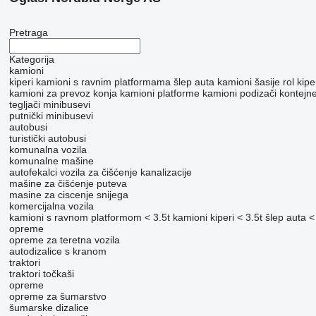
Pretraga
Kategorija
kamioni
kiperi
kamioni s ravnim platformama
šlep auta
kamioni šasije
rol kip
kamioni za prevoz konja
kamioni platforme
kamioni podizači kontejn
tegljači
minibusevi
putnički minibusevi
autobusi
turistički autobusi
komunalna vozila
komunalne mašine
autofekalci
vozila za čišćenje kanalizacije
mašine za čišćenje puteva
masine za ciscenje snijega
komercijalna vozila
kamioni s ravnom platformom < 3.5t
kamioni kiperi < 3.5t
šlep auta <
opreme
оpremе za teretna vozila
autodizalice s kranom
traktori
traktori točkaši
opreme
opreme za šumarstvo
šumarske dizalice