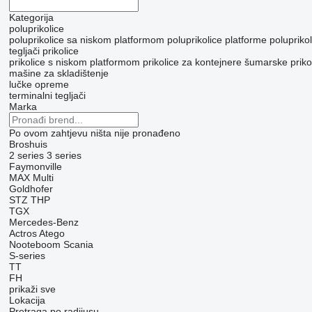
Kategorija
poluprikolice
poluprikolice sa niskom platformom
poluprikolice platforme
poluprikol
tegljači
prikolice
prikolice s niskom platformom
prikolice za kontejnere
šumarske priko
mašine za skladištenje
lučke opreme
terminalni tegljači
Marka
Po ovom zahtjevu ništa nije pronađeno
Broshuis
2 series
3 series
Faymonville
MAX
Multi
Goldhofer
STZ
THP
TGX
Mercedes-Benz
Actros
Atego
Nooteboom
Scania
S-series
TT
FH
prikaži sve
Lokacija
Pretraga po radijusu