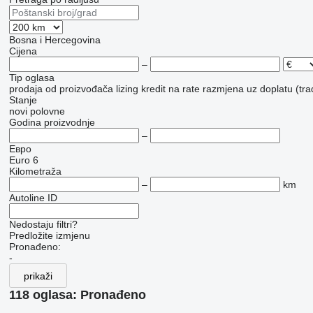
Bosna i Hercegovina
Cijena
–
Tip oglasa
prodaja
od proizvođača
lizing
kredit
na rate
razmjena uz doplatu (tra
Stanje
novi
polovne
Godina proizvodnje
–
Евро
Euro 6
Kilometraža
–
km
Autoline ID
Nedostaju filtri?
Predložite izmjenu
Pronađeno:
-
prikaži
118 oglasa:
Pronađeno