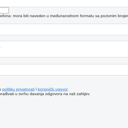
telefona: mora biti naveden u međunarodnom formatu sa pozivnim broje
šu
politiku privatnosti
i
korisnički ugovor
.
brađivati ​​u svrhu davanja odgovora na vaš zahtjev.