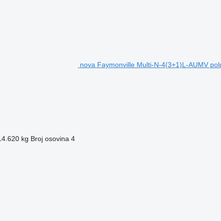
nova Faymonville Multi-N-4(3+1)L-AUMV polu
14.620 kg
Broj osovina
4