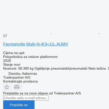
17
Faymonville Multi-N-4(3+1)L-AUMV
Cijena na upit
Poluprikolica sa niskom platformom
2026
Stanje
novi
Nosivost
58.380 kg
Ogibljenje
pneumatski/pneumatski
Neto težina
Danska, Aabenraa
Trailerpartner A/S
Kontaktirajte prodavca
Pretplatite se na nove objave od Trailerpartner A/S
Potpišite se