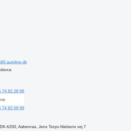
80.autoline.dk
rodavca
 74 82 28 88
 me
 74 82 09 99
DK-6200, Aabenraa, Jens Terps-Nielsens vej 7