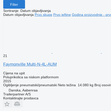
Filter
Sortiranje
:
Datum objavljivanja
Datum objavljivanja
Prvo skupe
Prvo jeftine
Godina proizvodnje - prv
21
Faymonville Multi-N-4L-AUM
Cijena na upit
Poluprikolica sa niskom platformom
2015
Ogibljenje
pneumatski/pneumatski
Neto težina
14.080 kg
Broj osovi
Danska, Aabenraa
Trailerpartner A/S
Kontaktirajte prodavca