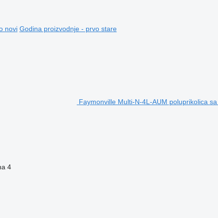
o novi
Godina proizvodnje - prvo stare
Faymonville Multi-N-4L-AUM poluprikolica s
na
4