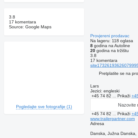
3.8
17 komentara
Source: Google Maps
Provjereni prodavac
Na lageru:
118 oglasa
8
godina na Autoline
20
godina na tržištu
3.8
17 komentara
site17326193626079995
Pretplatite se na p
Lars
Jezici:
engleski
+45 74 82 ...
Prikaži
+45
Nazovite
Pogledajte sve fotografije (1)
+45 74 82 ...
Prikaži
+45
www.trailerpartner.com
Adresa
Danska, Južna Danska, 