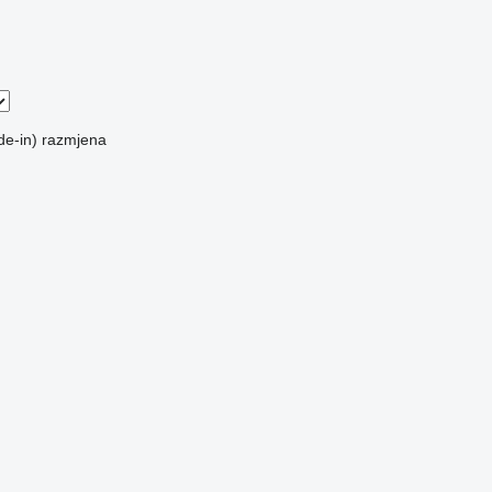
de-in)
razmjena