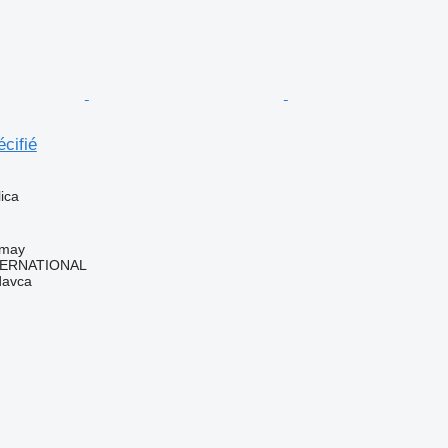
cifié
ica
imay
TERNATIONAL
davca