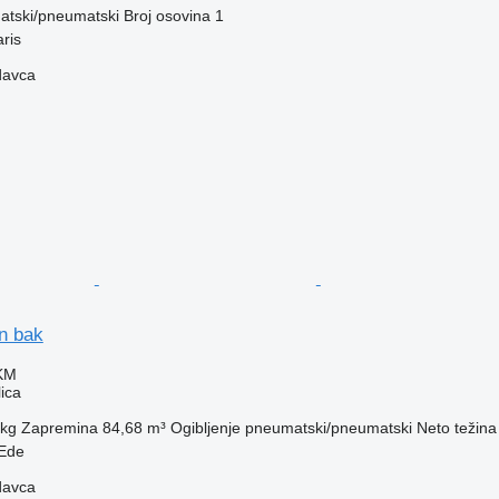
tski/pneumatski
Broj osovina
1
ris
davca
n bak
 KM
ica
 kg
Zapremina
84,68 m³
Ogibljenje
pneumatski/pneumatski
Neto težina
Ede
davca