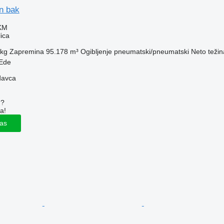
n bak
 KM
ica
 kg
Zapremina
95.178 m³
Ogibljenje
pneumatski/pneumatski
Neto težin
Ede
davca
u?
a!
las