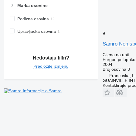
Marka osovine
Podizna osovina
Upravljačka osovina
9
Samro Non spé
Cijena na upit
Nedostaju filtri?
Furgon poluprikol
2004
Predložite izmjenu
Broj osovina
3
Francuska, L
GUAINVILLE IN
Kontaktirajte pro
Informacije o Samro