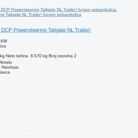
 Tailgate NL Trailer! furgon poluprikolica
DCP Powersteering Tailgate NL Trailer!
0 KM
ica
 kg
Neto težina
8.570 kg
Broj osovina
2
Almelo
 Heinhuis
davca