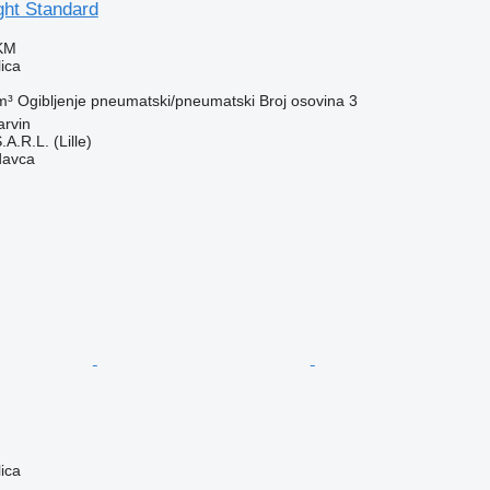
ght Standard
 KM
ica
m³
Ogibljenje
pneumatski/pneumatski
Broj osovina
3
arvin
A.R.L. (Lille)
davca
ica