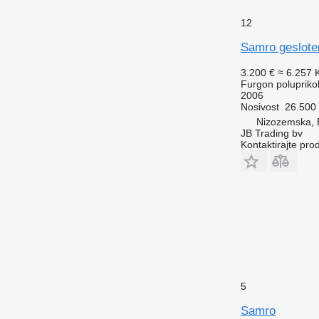
12
Samro geslote
3.200 €
≈ 6.257
Furgon poluprikol
2006
Nosivost
26.500
Nizozemska, 
JB Trading bv
Kontaktirajte pro
5
Samro