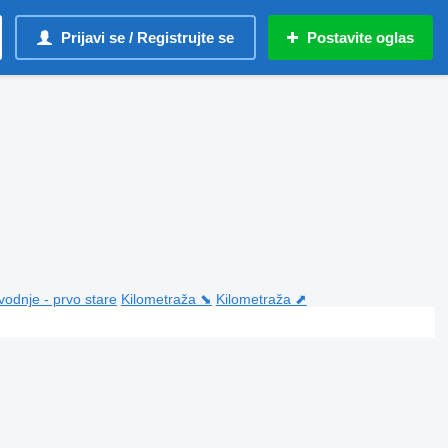
Prijavi se / Registrujte se
Postavite oglas
vodnje - prvo stare
Kilometraža ⬊
Kilometraža ⬈