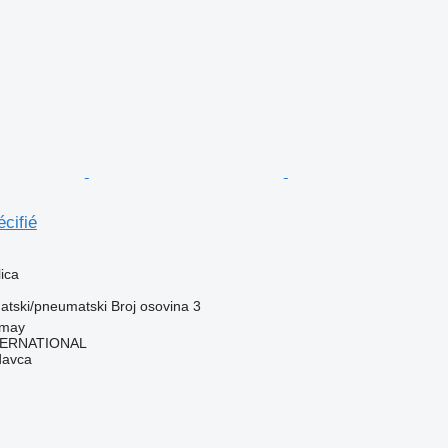
cifié
ica
tski/pneumatski
Broj osovina
3
imay
TERNATIONAL
davca