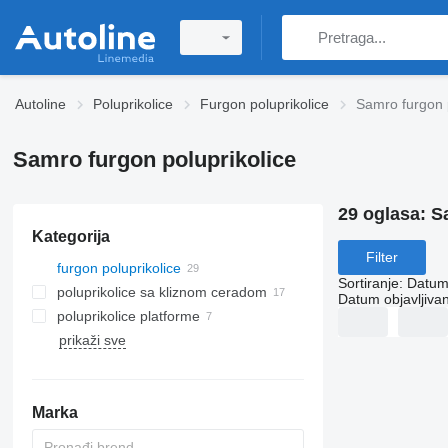
Autoline
Poluprikolice
Furgon poluprikolice
Samro furgon p
Samro furgon poluprikolice
29 oglasa:
S
Kategorija
Filter
furgon poluprikolice
Sortiranje
:
Datum 
poluprikolice sa kliznom ceradom
Datum objavljivan
poluprikolice platforme
prikaži sve
Marka