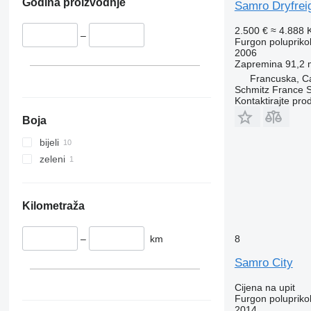
Godina proizvodnje
Samro Dryfrei
2.500 €
≈ 4.888
–
Furgon poluprikol
2006
Zapremina
91,2 
Francuska, C
Schmitz France S.
Kontaktirajte pro
Boja
bijeli
zeleni
Kilometraža
–
km
8
Samro City
Cijena na upit
Furgon poluprikol
2014