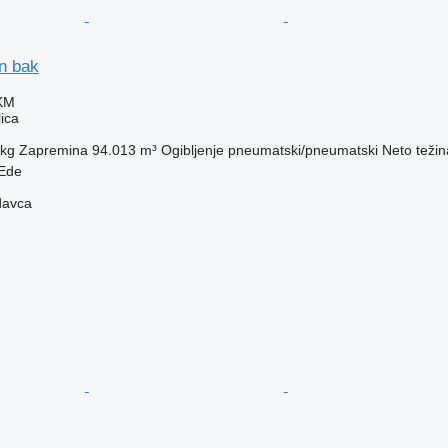
n bak
 KM
ica
 kg
Zapremina
94.013 m³
Ogibljenje
pneumatski/pneumatski
Neto težin
Ede
davca