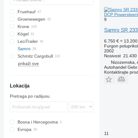
Fruehauf
AS
TSAA
BPO
CSD
OPL
TXA
L-series
SZS
FLO
DCP Powersteering
Groenewegen
T-series
TF
9
Krone
TX
DRO
DO
S-series
K-series
CF
Samro SR 233 
Kögel
Profi Liner
6.750 €
≈ 13.20
LeciTrailer
SD
S 24
Furgon poluprikol
Samro
SDK
SN
LTP
T-series
RSBS
ROC
Kaiser
2002
Nosivost
21.430
Schmitz Cargobull
SDP
SP
TBD
SR
Nizozemska, 
prikaži sve
SDR
TXD
ST
KO
SGL
S-series
F-series
LPRS
ST
Autohandel Gebr.
SZ
S-series
SLG
TO
ST 39
Kontaktirajte pro
SCB
Lokacija
SCS
SKO
Pretraga po radijusu
SW
Bosna i Hercegovina
Evropa
11
Nizozemska