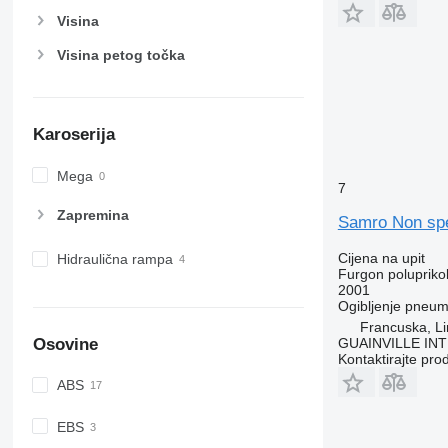
Visina
Visina petog točka
Karoserija
Mega
7
Zapremina
Samro Non spé
Cijena na upit
Hidraulična rampa
Furgon poluprikol
2001
Ogibljenje
pneuma
Francuska, L
Osovine
GUAINVILLE IN
Kontaktirajte pro
ABS
EBS