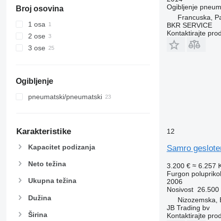
Ogibljenje
pneuma
Broj osovina
Francuska, Pa
1 osa
BKR SERVICE
Kontaktirajte pro
2 ose
3 ose
Ogibljenje
pneumatski/pneumatski
Karakteristike
12
Kapacitet podizanja
Samro geslote
Neto težina
3.200 €
≈ 6.257
Furgon poluprikol
Ukupna težina
2006
Nosivost
26.500
Dužina
Nizozemska, 
JB Trading bv
Širina
Kontaktirajte pro