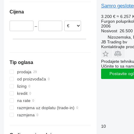
Samro geslote
Francuska
Cijena
Belgija
3.200 €
≈ 6.257
Njemačka
Furgon poluprikol
2006
–
Portugalija
Nosivost
26.500
Litvanija
Nizozemska, 
JB Trading bv
Kontaktirajte pro
Prodajete tehnik
Tip oglasa
Učinite to sa nam
prodaja
Postavite og
od proizvođača
lizing
kredit
na rate
razmjena uz doplatu (trade-in)
razmjena
10