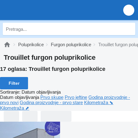
Poluprikolice
Furgon poluprikolice
Trouillet furgon polu
Trouillet furgon poluprikolice
17 oglasa:
Trouillet furgon poluprikolice
Filter
Sortiranje
:
Datum objavljivanja
Datum objavljivanja
Prvo skupe
Prvo jeftine
Godina proizvodnje -
prvo novi
Godina proizvodnje - prvo stare
Kilometraža ⬊
Kilometraža ⬈