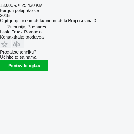
13.000 €
≈ 25.430 KM
Furgon poluprikolica
2015
Ogibljenje
pneumatski/pneumatski
Broj osovina
3
Rumunija, Bucharest
Laslo Truck Romania
Kontaktirajte prodavca
Prodajete tehniku?
Učinite to sa nama!
Postavite oglas