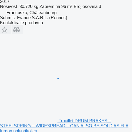
2017
Nosivost
30.720 kg
Zapremina
96 m³
Broj osovina
3
Francuska, Châteaubourg
Schmitz France S.A.R.L. (Rennes)
Kontaktirajte prodavca
Trouillet DRUM BRAKES –
STEELSPRING – WIDESPREAD – CAN ALSO BE SOLD AS FLA
furgon poluprikolica