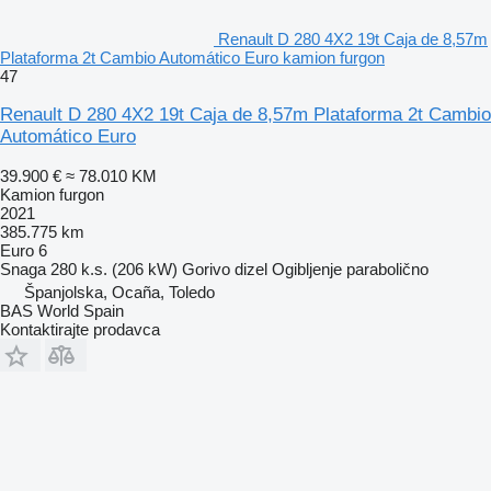
Renault D 280 4X2 19t Caja de 8,57m
Plataforma 2t Cambio Automático Euro kamion furgon
47
Renault D 280 4X2 19t Caja de 8,57m Plataforma 2t Cambio
Automático Euro
39.900 €
≈ 78.010 KM
Kamion furgon
2021
385.775 km
Euro 6
Snaga
280 k.s. (206 kW)
Gorivo
dizel
Ogibljenje
parabolično
Španjolska, Ocaña, Toledo
BAS World Spain
Kontaktirajte prodavca