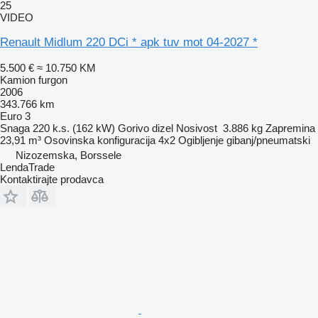
25
VIDEO
Renault Midlum 220 DCi * apk tuv mot 04-2027 *
5.500 €
≈ 10.750 KM
Kamion furgon
2006
343.766 km
Euro 3
Snaga
220 k.s. (162 kW)
Gorivo
dizel
Nosivost
3.886 kg
Zapremina
23,91 m³
Osovinska konfiguracija
4x2
Ogibljenje
gibanj/pneumatski
Nizozemska, Borssele
LendaTrade
Kontaktirajte prodavca