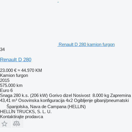
Renault D 280 kamion furgon
34
Renault D 280
23.000 €
≈ 44.970 KM
Kamion furgon
2015
575.000 km
Euro 6
Snaga
280 k.s. (206 kW)
Gorivo
dizel
Nosivost
8.000 kg
Zapremina
43,41 m³
Osovinska konfiguracija
4x2
Ogibljenje
gibanj/pneumatski
Španjolska, Nava de Campana (HELLIN)
HELLÍN TRUCKS, S. L. U.
Kontaktirajte prodavca