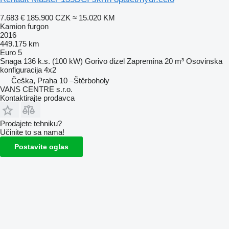
7.683 €
185.900 CZK
≈ 15.020 KM
Kamion furgon
2016
449.175 km
Euro 5
Snaga
136 k.s. (100 kW)
Gorivo
dizel
Zapremina
20 m³
Osovinska
konfiguracija
4x2
Češka, Praha 10 –Štěrboholy
VANS CENTRE s.r.o.
Kontaktirajte prodavca
Prodajete tehniku?
Učinite to sa nama!
Postavite oglas