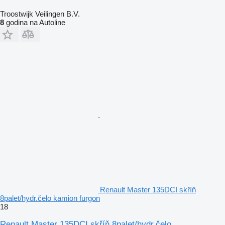
Troostwijk Veilingen B.V.
8
godina na Autoline
Renault Master 135DCI skříň
8palet/hydr.čelo kamion furgon
18
Renault Master 135DCI skříň 8palet/hydr.čelo