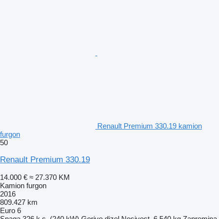
Renault Premium 330.19 kamion
furgon
50
Renault Premium 330.19
14.000 €
≈ 27.370 KM
Kamion furgon
2016
809.427 km
Euro 6
Snaga
326 k.s. (240 kW)
Gorivo
dizel
Nosivost
6.540 kg
Zapremina