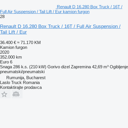
Renault D 16.280 Box Truck / 16T /
Full Air Suspension / Tail Lift / Eur kamion furgon
28
Renault D 16.280 Box Truck / 16T / Full Air Suspension /
Tail Lift / Eur
36.400 €
≈ 71.170 KM
Kamion furgon
2020
352.000 km
Euro 6
Snaga
286 k.s. (210 kW)
Gorivo
dizel
Zapremina
42,69 m³
Ogibljenje
pneumatski/pneumatski
Rumunija, Bucharest
Laslo Truck Romania
Kontaktirajte prodavca