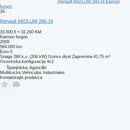
Renault MIDLUM 280.16 kamion
furgon
16
Renault MIDLUM 280.16
16.500 €
≈ 32.260 KM
Kamion furgon
2009
964.000 km
Euro 5
Snaga
280 k.s. (206 kW)
Gorivo
dizel
Zapremina
41,75 m³
Osovinska konfiguracija
4x2
Španjolska, Agoncillo
Multitrucks Vehnculos Industriales
Kontaktirajte prodavca