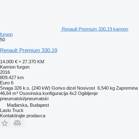
Renault Premium 330.19 kamion
furgon
50
Renault Premium 330.19
14.000 €
≈ 27.370 KM
Kamion furgon
2016
809.427 km
Euro 6
Snaga
326 k.s. (240 kW)
Gorivo
dizel
Nosivost
6.540 kg
Zapremina
46,64 m³
Osovinska konfiguracija
4x2
Ogibljenje
pneumatski/pneumatski
Mađarska, Budapest
Laslo Truck
Kontaktirajte prodavca