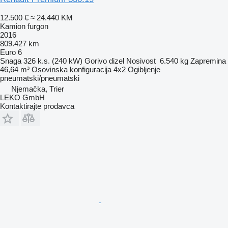
12.500 €
≈ 24.440 KM
Kamion furgon
2016
809.427 km
Euro 6
Snaga
326 k.s. (240 kW)
Gorivo
dizel
Nosivost
6.540 kg
Zapremina
46,64 m³
Osovinska konfiguracija
4x2
Ogibljenje
pneumatski/pneumatski
Njemačka, Trier
LEKO GmbH
Kontaktirajte prodavca