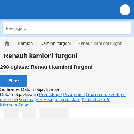
Kamioni
Kamioni furgoni
Renault kamioni furgoni
Renault kamioni furgoni
298 oglasa:
Renault kamioni furgoni
Filter
Sortiranje
:
Datum objavljivanja
Datum objavljivanja
Prvo skupe
Prvo jeftine
Godina proizvodnje -
prvo novi
Godina proizvodnje - prvo stare
Kilometraža ⬊
Kilometraža ⬈