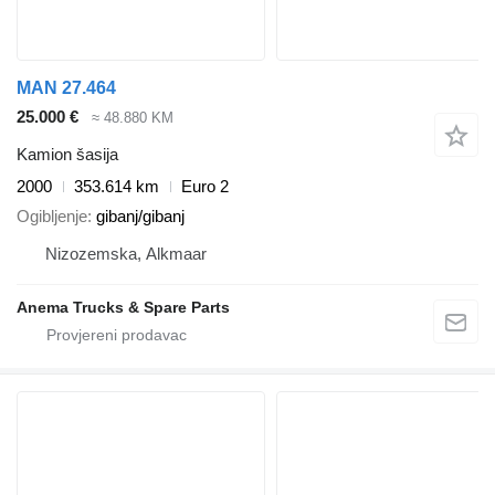
MAN 27.464
25.000 €
≈ 48.880 KM
Kamion šasija
2000
353.614 km
Euro 2
Ogibljenje
gibanj/gibanj
Nizozemska, Alkmaar
Anema Trucks & Spare Parts