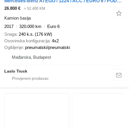
Mercedes-Benz ATEGO / 1224 / ACC / EURO 6 / PODWOZIE DO ZABUDOWY / DŁ. 4,8 M
26.800 €
≈ 52.400 KM
Kamion šasija
2017
320.000 km
Euro 6
Snaga
240 k.s. (176 kW)
Osovinska konfiguracija
4x2
Ogibljenje
pneumatski/pneumatski
Mađarska, Budapest
Laslo Truck