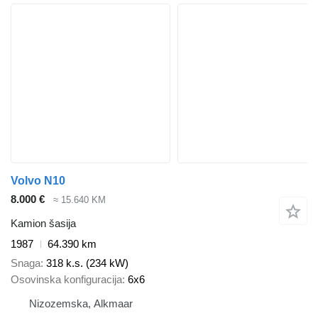
Volvo N10
8.000 €
≈ 15.640 KM
Kamion šasija
1987
64.390 km
Snaga
318 k.s. (234 kW)
Osovinska konfiguracija
6x6
Nizozemska, Alkmaar