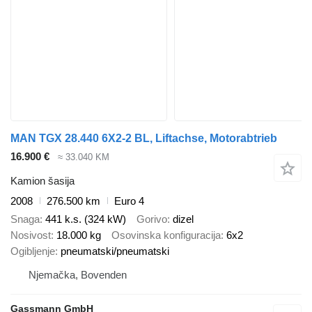
MAN TGX 28.440 6X2-2 BL, Liftachse, Motorabtrieb
16.900 €
≈ 33.040 KM
Kamion šasija
2008
276.500 km
Euro 4
Snaga
441 k.s. (324 kW)
Gorivo
dizel
Nosivost
18.000 kg
Osovinska konfiguracija
6x2
Ogibljenje
pneumatski/pneumatski
Njemačka, Bovenden
Gassmann GmbH