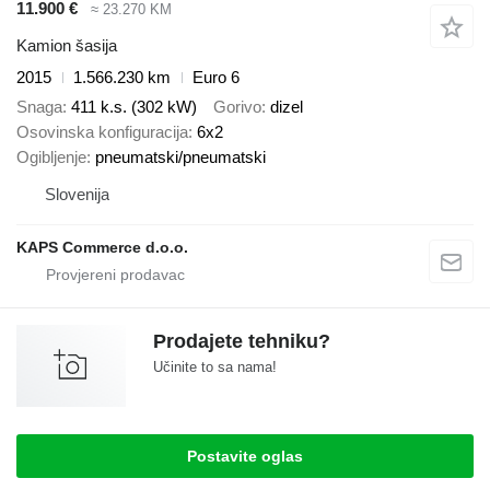
11.900 €
≈ 23.270 KM
Kamion šasija
2015
1.566.230 km
Euro 6
Snaga
411 k.s. (302 kW)
Gorivo
dizel
Osovinska konfiguracija
6x2
Ogibljenje
pneumatski/pneumatski
Slovenija
KAPS Commerce d.o.o.
Prodajete tehniku?
Učinite to sa nama!
Postavite oglas