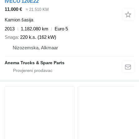
IVECO 120E22
11.000 €
≈ 21.510 KM
Kamion šasija
2013
1.182.080 km
Euro 5
Snaga
220 k.s. (162 kW)
Nizozemska, Alkmaar
Anema Trucks & Spare Parts