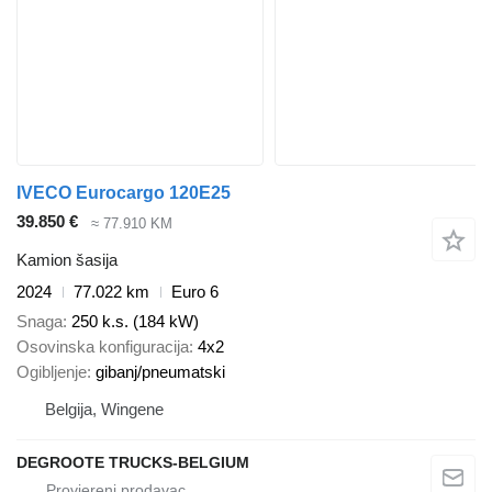
IVECO Eurocargo 120E25
39.850 €
≈ 77.910 KM
Kamion šasija
2024
77.022 km
Euro 6
Snaga
250 k.s. (184 kW)
Osovinska konfiguracija
4x2
Ogibljenje
gibanj/pneumatski
Belgija, Wingene
DEGROOTE TRUCKS-BELGIUM