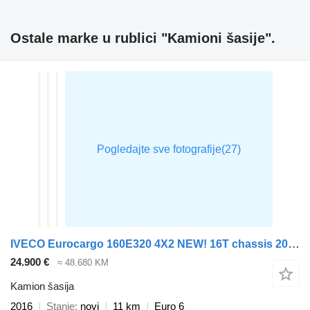
Ostale marke u rublici "Kamioni šasije".
IVECO Eurocargo 160E320 4X2 NEW! 16T chassis 2016 production Euro 6
24.900 €
≈ 48.680 KM
Kamion šasija
2016
Stanje
novi
11 km
Euro 6