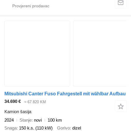
Mitsubishi Canter Fuso Fahrgestell mit wählbar Aufbau
34.690 €
≈ 67.820 KM
Kamion šasija
2024
Stanje
novi
100 km
Snaga
150 k.s. (110 kW)
Gorivo
dizel