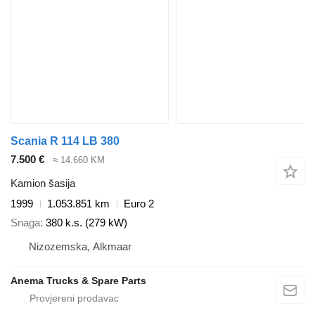
Scania R 114 LB 380
7.500 €
≈ 14.660 KM
Kamion šasija
1999
1.053.851 km
Euro 2
Snaga
380 k.s. (279 kW)
Nizozemska, Alkmaar
Anema Trucks & Spare Parts