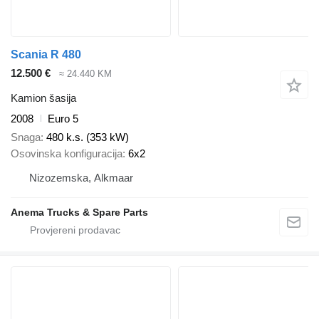
Scania R 480
12.500 €
≈ 24.440 KM
Kamion šasija
2008
Euro 5
Snaga
480 k.s. (353 kW)
Osovinska konfiguracija
6x2
Nizozemska, Alkmaar
Anema Trucks & Spare Parts