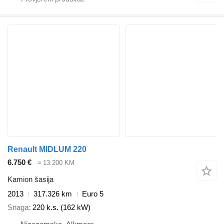
Renault MIDLUM 220
6.750 €
≈ 13.200 KM
Kamion šasija
2013
317.326 km
Euro 5
Snaga
220 k.s. (162 kW)