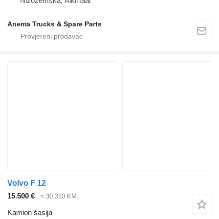
Nizozemska, Alkmaar
Anema Trucks & Spare Parts
Volvo F 12
15.500 €
≈ 30.310 KM
Kamion šasija