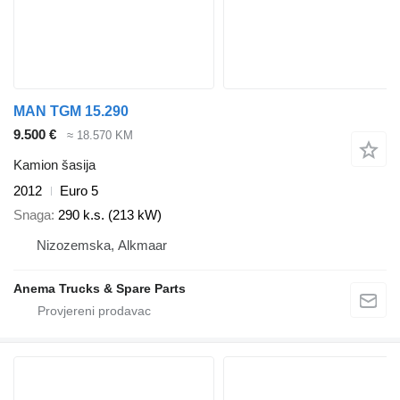
MAN TGM 15.290
9.500 €
≈ 18.570 KM
Kamion šasija
2012
Euro 5
Snaga
290 k.s. (213 kW)
Nizozemska, Alkmaar
Anema Trucks & Spare Parts