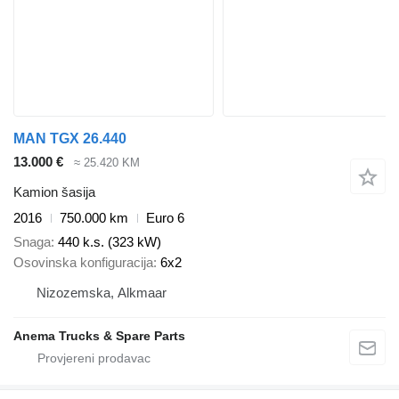
MAN TGX 26.440
13.000 €
≈ 25.420 KM
Kamion šasija
2016
750.000 km
Euro 6
Snaga
440 k.s. (323 kW)
Osovinska konfiguracija
6x2
Nizozemska, Alkmaar
Anema Trucks & Spare Parts