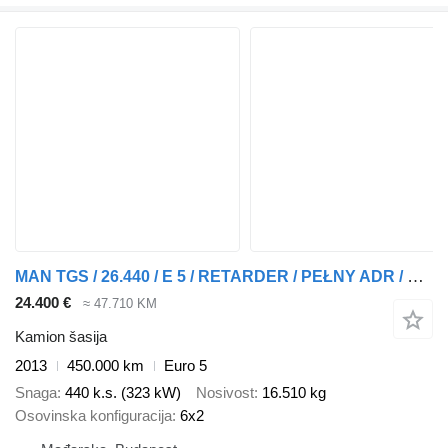
MAN TGS / 26.440 / E 5 / RETARDER / PEŁNY ADR / BDF / 7,15 M , 7,45
24.400 €
≈ 47.710 KM
Kamion šasija
2013
450.000 km
Euro 5
Snaga
440 k.s. (323 kW)
Nosivost
16.510 kg
Osovinska konfiguracija
6x2