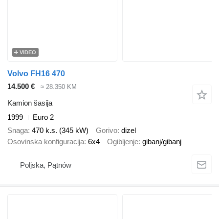
VIDEO
Volvo FH16 470
14.500 €
≈ 28.350 KM
Kamion šasija
1999
Euro 2
Snaga
470 k.s. (345 kW)
Gorivo
dizel
Osovinska konfiguracija
6x4
Ogibljenje
gibanj/gibanj
Poljska, Pątnów