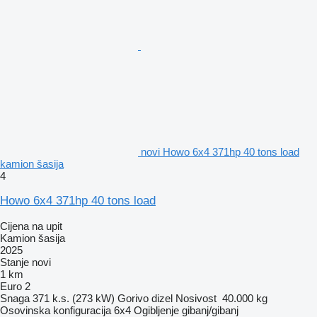
novi Howo 6x4 371hp 40 tons load
kamion šasija
4
Howo 6x4 371hp 40 tons load
Cijena na upit
Kamion šasija
2025
Stanje
novi
1 km
Euro 2
Snaga
371 k.s. (273 kW)
Gorivo
dizel
Nosivost
40.000 kg
Osovinska konfiguracija
6x4
Ogibljenje
gibanj/gibanj