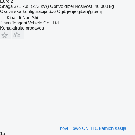
Euro 2
Snaga
371 k.s. (273 kW)
Gorivo
dizel
Nosivost
40.000 kg
Osovinska konfiguracija
6x6
Ogibljenje
gibanj/gibanj
Kina, Ji Nan Shi
Jinan Tongchi Vehicle Co., Ltd.
Kontaktirajte prodavca
novi Howo CNHTC kamion šasija
15