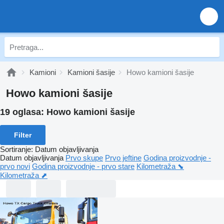
Kamioni
Kamioni šasije
Howo kamioni šasije
Howo kamioni šasije
19 oglasa:
Howo kamioni šasije
Filter
Sortiranje
:
Datum objavljivanja
Datum objavljivanja
Prvo skupe
Prvo jeftine
Godina proizvodnje -
prvo novi
Godina proizvodnje - prvo stare
Kilometraža ⬊
Kilometraža ⬈