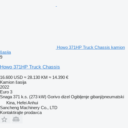
Howo 371HP Truck Chassis kamion
šasija
9
Howo 371HP Truck Chassis
16.600 USD
≈ 28.130 KM
≈ 14.390 €
Kamion šasija
2022
Euro 3
Snaga
371 k.s. (273 kW)
Gorivo
dizel
Ogibljenje
gibanj/pneumatski
Kina, Hefei Anhui
Sancheng Machinery Co., LTD
Kontaktirajte prodavca