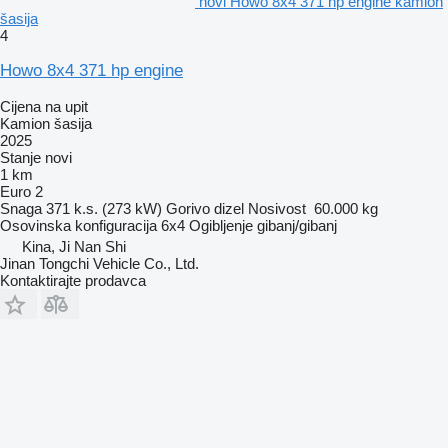
novi Howo 8x4 371 hp engine kamion
šasija
4
Howo 8x4 371 hp engine
Cijena na upit
Kamion šasija
2025
Stanje
novi
1 km
Euro 2
Snaga
371 k.s. (273 kW)
Gorivo
dizel
Nosivost
60.000 kg
Osovinska konfiguracija
6x4
Ogibljenje
gibanj/gibanj
Kina, Ji Nan Shi
Jinan Tongchi Vehicle Co., Ltd.
Kontaktirajte prodavca