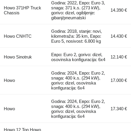
Godina: 2022, Евро: Euro 3,
Howo 371HP Truck
snaga: 371 k.s. (273 kW),
14.390 €
Chassis
gorivo: dizel, ogibljenje:
gibanj/pneumatski
Godina: 2018, stanje: novi,
Howo CNHTC
kilometraža: 35 km, Евро:
14.430 €
Euro 5, nosivost: 6.800 kg
Евро: Euro 2, gorivo: dizel,
Howo Sinotruk
12.140 €
osovinska konfiguracija: 6x4
Godina: 2024, Евро: Euro 2,
snaga: 400 k.s. (294 kW),
Howo
17.000 €
gorivo: dizel, osovinska
konfiguracija: 6x4
Godina: 2024, Евро: Euro 2,
snaga: 400 k.s. (294 kW),
Howo
17.340 €
gorivo: dizel, osovinska
konfiguracija: 6x4
Howo 12 Ton Howo