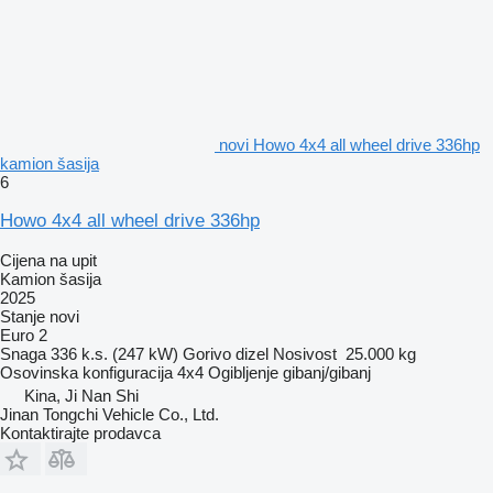
novi Howo 4x4 all wheel drive 336hp
kamion šasija
6
Howo 4x4 all wheel drive 336hp
Cijena na upit
Kamion šasija
2025
Stanje
novi
Euro 2
Snaga
336 k.s. (247 kW)
Gorivo
dizel
Nosivost
25.000 kg
Osovinska konfiguracija
4x4
Ogibljenje
gibanj/gibanj
Kina, Ji Nan Shi
Jinan Tongchi Vehicle Co., Ltd.
Kontaktirajte prodavca