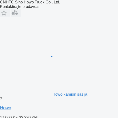
CNHTC Sino Howo Truck Co., Ltd.
Kontaktirajte prodavca
Howo kamion šasija
7
Howo
17.000 €
≈ 33.230 KM