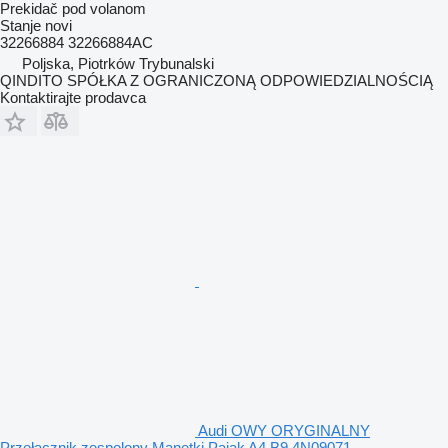
Prekidač pod volanom
Stanje
novi
32266884 32266884AC
Poljska, Piotrków Trybunalski
QINDITO SPÓŁKA Z OGRANICZONĄ ODPOWIEDZIALNOŚCIĄ
Kontaktirajte prodavca
Audi OWY ORYGINALNY
Przełącznik zespolony Manetki Pająk A4 B9 4N09071