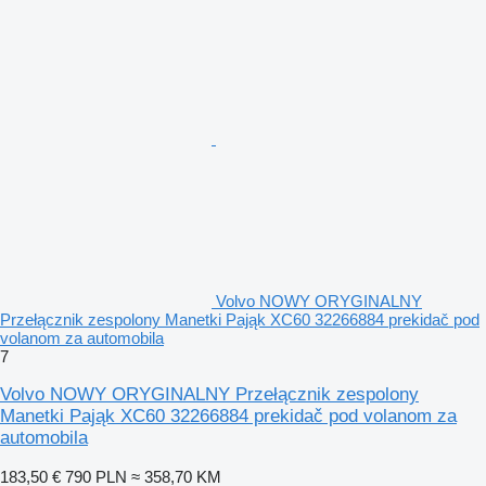
Volvo NOWY ORYGINALNY
Przełącznik zespolony Manetki Pająk XC60 32266884 prekidač pod
volanom za automobila
7
Volvo NOWY ORYGINALNY Przełącznik zespolony
Manetki Pająk XC60 32266884 prekidač pod volanom za
automobila
183,50 €
790 PLN
≈ 358,70 KM