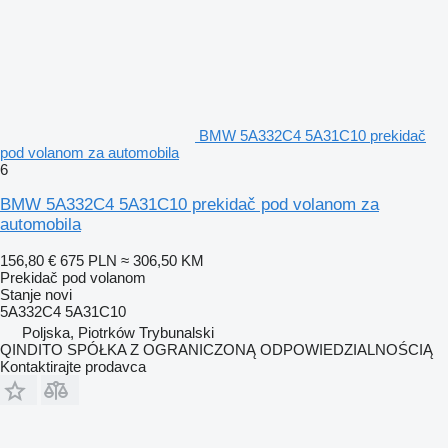
BMW 5A332C4 5A31C10 prekidač
pod volanom za automobila
6
BMW 5A332C4 5A31C10 prekidač pod volanom za
automobila
156,80 €
675 PLN
≈ 306,50 KM
Prekidač pod volanom
Stanje
novi
5A332C4 5A31C10
Poljska, Piotrków Trybunalski
QINDITO SPÓŁKA Z OGRANICZONĄ ODPOWIEDZIALNOŚCIĄ
Kontaktirajte prodavca