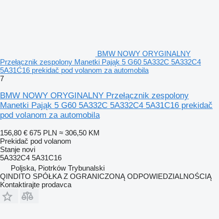
BMW NOWY ORYGINALNY
Przełącznik zespolony Manetki Pająk 5 G60 5A332C 5A332C4
5A31C16 prekidač pod volanom za automobila
7
BMW NOWY ORYGINALNY Przełącznik zespolony
Manetki Pająk 5 G60 5A332C 5A332C4 5A31C16 prekidač
pod volanom za automobila
156,80 €
675 PLN
≈ 306,50 KM
Prekidač pod volanom
Stanje
novi
5A332C4 5A31C16
Poljska, Piotrków Trybunalski
QINDITO SPÓŁKA Z OGRANICZONĄ ODPOWIEDZIALNOŚCIĄ
Kontaktirajte prodavca