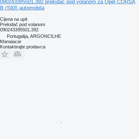
090243395501.392 prekidač pod volanom za Opel CORSA
B (S93) automobila
Cijena na upit
Prekidač pod volanom
090243395501.392
Portugalija, ARGONCILHE
Manaiacar
Kontaktirajte prodavca