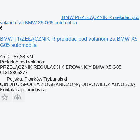
BMW PRZEŁĄCZNIK R prekidač pod
volanom za BMW X5 G05 automobila
6
BMW PRZEŁĄCZNIK R prekidač pod volanom za BMW X5
G05 automobila
45 €
≈ 87,98 KM
Prekidač pod volanom
PRZEŁĄCZNIK REGULACJI KIEROWNICY BMW X5 G05
61319365877
Poljska, Piotrków Trybunalski
QINDITO SPÓŁKA Z OGRANICZONĄ ODPOWIEDZIALNOŚCIĄ
Kontaktirajte prodavca