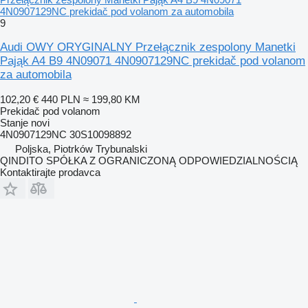
4N0907129NC prekidač pod volanom za automobila
9
Audi OWY ORYGINALNY Przełącznik zespolony Manetki
Pająk A4 B9 4N09071 4N0907129NC prekidač pod volanom
za automobila
102,20 €
440 PLN
≈ 199,80 KM
Prekidač pod volanom
Stanje
novi
4N0907129NC 30S10098892
Poljska, Piotrków Trybunalski
QINDITO SPÓŁKA Z OGRANICZONĄ ODPOWIEDZIALNOŚCIĄ
Kontaktirajte prodavca