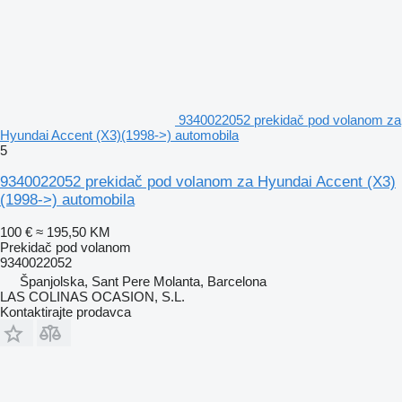
9340022052 prekidač pod volanom za
Hyundai Accent (X3)(1998->) automobila
5
9340022052 prekidač pod volanom za Hyundai Accent (X3)
(1998->) automobila
100 €
≈ 195,50 KM
Prekidač pod volanom
9340022052
Španjolska, Sant Pere Molanta, Barcelona
LAS COLINAS OCASION, S.L.
Kontaktirajte prodavca