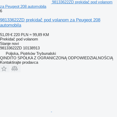
98133622ZD prekidač pod volanom
za Peugeot 208 automobila
6
98133622ZD prekidač pod volanom za Peugeot 208
automobila
51,09 €
220 PLN
≈ 99,89 KM
Prekidač pod volanom
Stanje
novi
98133622ZD 10138913
Poljska, Piotrków Trybunalski
QINDITO SPÓŁKA Z OGRANICZONĄ ODPOWIEDZIALNOŚCIĄ
Kontaktirajte prodavca