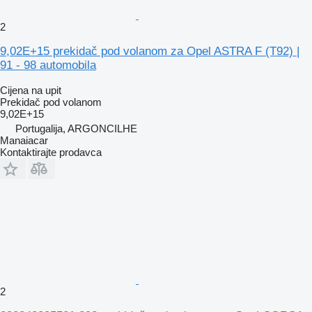
2
9,02E+15 prekidač pod volanom za Opel ASTRA F (T92) |
91 - 98 automobila
Cijena na upit
Prekidač pod volanom
9,02E+15
Portugalija, ARGONCILHE
Manaiacar
Kontaktirajte prodavca
2