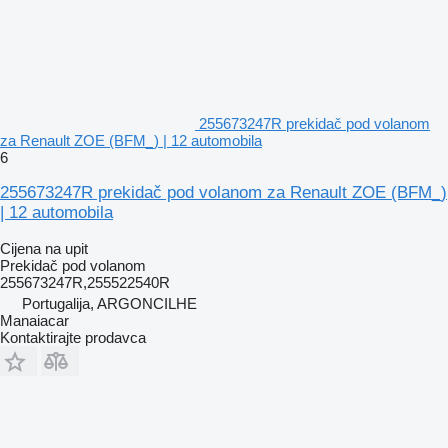
255673247R prekidač pod volanom
za Renault ZOE (BFM_) | 12 automobila
6
255673247R prekidač pod volanom za Renault ZOE (BFM_)
| 12 automobila
Cijena na upit
Prekidač pod volanom
255673247R,255522540R
Portugalija, ARGONCILHE
Manaiacar
Kontaktirajte prodavca