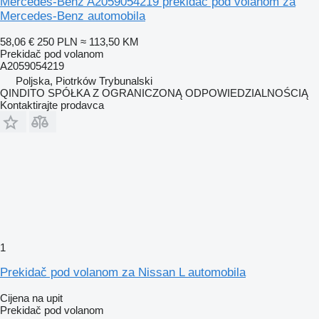
Mercedes-Benz A2059054219 prekidač pod volanom za
Mercedes-Benz automobila
58,06 €
250 PLN
≈ 113,50 KM
Prekidač pod volanom
A2059054219
Poljska, Piotrków Trybunalski
QINDITO SPÓŁKA Z OGRANICZONĄ ODPOWIEDZIALNOŚCIĄ
Kontaktirajte prodavca
1
Prekidač pod volanom za Nissan L automobila
Cijena na upit
Prekidač pod volanom