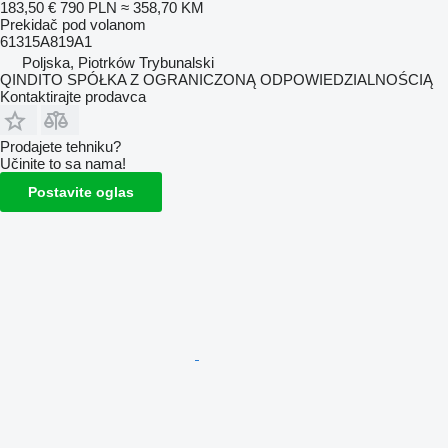
183,50 €
790 PLN
≈ 358,70 KM
Prekidač pod volanom
61315A819A1
Poljska, Piotrków Trybunalski
QINDITO SPÓŁKA Z OGRANICZONĄ ODPOWIEDZIALNOŚCIĄ
Kontaktirajte prodavca
Prodajete tehniku?
Učinite to sa nama!
Postavite oglas