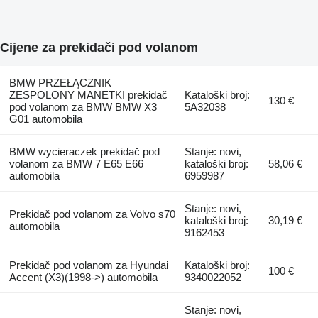
Cijene za prekidači pod volanom
BMW PRZEŁĄCZNIK
ZESPOLONY MANETKI prekidač
Kataloški broj:
130 €
pod volanom za BMW BMW X3
5A32038
G01 automobila
BMW wycieraczek prekidač pod
Stanje: novi,
volanom za BMW 7 E65 E66
kataloški broj:
58,06 €
automobila
6959987
Stanje: novi,
Prekidač pod volanom za Volvo s70
kataloški broj:
30,19 €
automobila
9162453
Prekidač pod volanom za Hyundai
Kataloški broj:
100 €
Accent (X3)(1998->) automobila
9340022052
Stanje: novi,