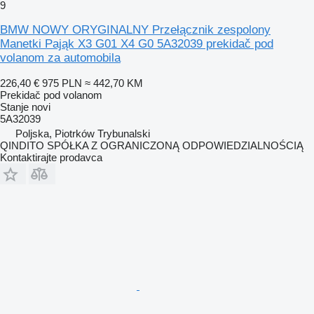
9
BMW NOWY ORYGINALNY Przełącznik zespolony
Manetki Pająk X3 G01 X4 G0 5A32039 prekidač pod
volanom za automobila
226,40 €
975 PLN
≈ 442,70 KM
Prekidač pod volanom
Stanje
novi
5A32039
Poljska, Piotrków Trybunalski
QINDITO SPÓŁKA Z OGRANICZONĄ ODPOWIEDZIALNOŚCIĄ
Kontaktirajte prodavca