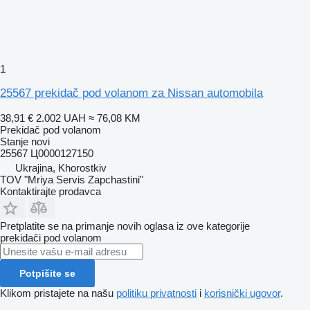
1
25567 prekidač pod volanom za Nissan automobila
38,91 €
2.002 UAH
≈ 76,08 KM
Prekidač pod volanom
Stanje
novi
25567 Ц0000127150
Ukrajina, Khorostkiv
TOV "Mriya Servis Zapchastini"
Kontaktirajte prodavca
Pretplatite se na primanje novih oglasa iz ove kategorije
prekidači pod volanom
Potpišite se
Klikom pristajete na našu
politiku privatnosti
i
korisnički ugovor
.