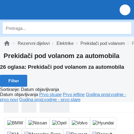
Rezervni dijelovi
Elektrike
Prekidači pod volanom
P
Prekidači pod volanom za automobila
26 oglasa:
Prekidači pod volanom za automobila
Filter
Sortiranje
:
Datum objavljivanja
Datum objavljivanja
Prvo skupe
Prvo jeftine
Godina proizvodnje -
prvo novi
Godina proizvodnje - prvo stare