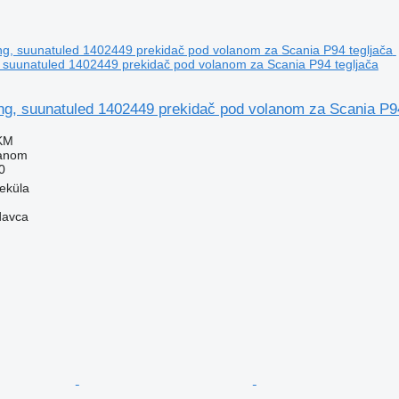
 suunatuled 1402449 prekidač pod volanom za Scania P94 tegljača
ng, suunatuled 1402449 prekidač pod volanom za Scania P94
 KM
lanom
0
veküla
davca