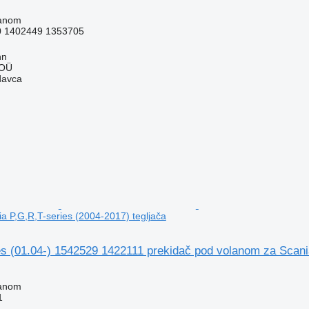
lanom
0 1402449 1353705
nn
 OÜ
davca
a P,G,R,T-series (2004-2017) tegljača
s (01.04-) 1542529 1422111 prekidač pod volanom za Scania
lanom
1