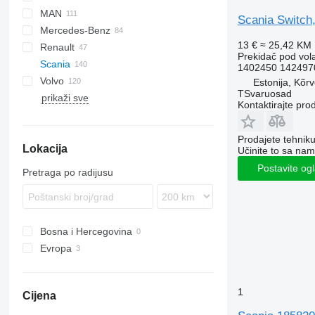
MAN
CF
E-series
EuroCargo
Scania Switch
Mercedes-Benz
LF
F-MAX
EuroStar
TGA
13 €
≈ 25,42 KM
Renault
XF
Eurotech
TGL
A-Class
Canter
Prekidač pod vo
Scania
XG
S-Way
TGM
Actros
Kerax
1402450 142497
Volvo
Stralis
TGS
Antos
Magnum
G-series
Estonija, Kõr
TSvaruosad
prikaži sve
Trakker
TGX
Arocs
Midlum
P-series
B-series
G400
Kontaktirajte pro
Atego
Premium
R-series
FE
P94
Axor
T-series
FH
P250
R410
Prodajete tehnik
Lokacija
Econic
FL
R420
Učinite to sa nam
LK
FM
R480
Postavite og
Pretraga po radijusu
FMX
VNL
Bosna i Hercegovina
Evropa
Estonija
Litvanija
1
Cijena