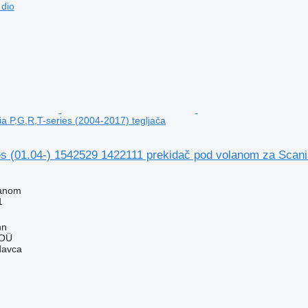
 dio
a P,G,R,T-series (2004-2017) tegljača
s (01.04-) 1542529 1422111 prekidač pod volanom za Scania
lanom
1
nn
 OÜ
davca