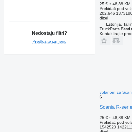
25 €
≈ 48,88 KM
Prekidač pod vo
202.646 137319
dizel
Estonija, Talli
TruckParts Eesti
Nedostaju filtri?
Kontaktirajte pro
Predložite izmjenu
volanom za Scani
6
Scania R-serie
25 €
≈ 48,88 KM
Prekidač pod vo
1542529 142211
dizel