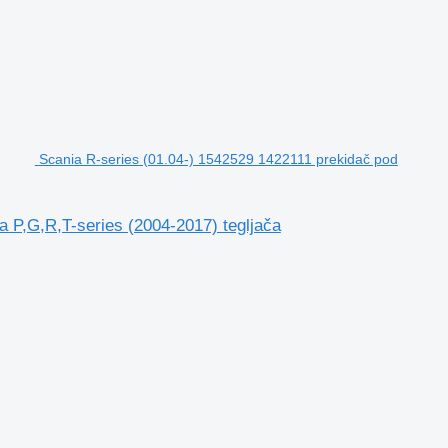
Scania R-series (01.04-) 1542529 1422111 prekidač pod
 P,G,R,T-series (2004-2017) tegljača