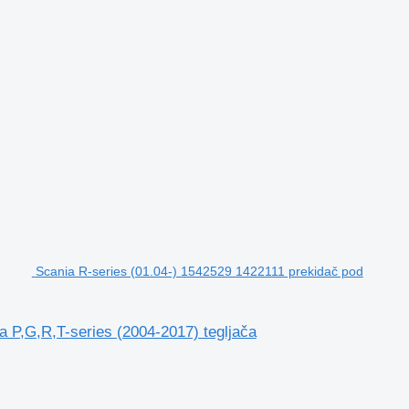
Scania R-series (01.04-) 1542529 1422111 prekidač pod
 P,G,R,T-series (2004-2017) tegljača