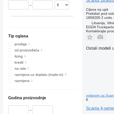
Scania 185820
–
Cijena na upit
Prekidač pod vo
1858200 2 units -
Litvanija, Viln
EGDA Truckparts
Kontaktirajte pro
Tip oglasa
prodaja
Ostali modeli 
od proizvođača
lizing
kredit
na rate
razmjena uz doplatu (trade-in)
razmjena
volanom za Scani
Godina proizvodnje
6
Scania 4-serie
–