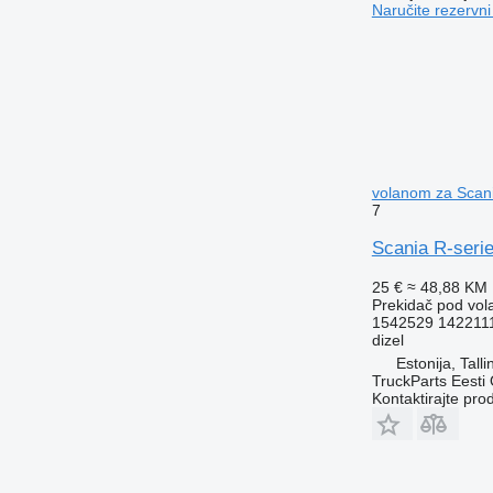
Naručite rezervni
volanom za Scani
7
Scania R-serie
25 €
≈ 48,88 KM
Prekidač pod vo
1542529 142211
dizel
Estonija, Talli
TruckParts Eesti
Kontaktirajte pro