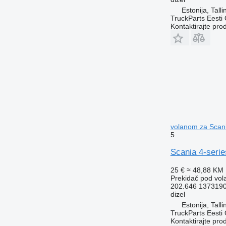
Estonija, Talli
TruckParts Eesti
Kontaktirajte pro
volanom za Scani
5
Scania 4-serie
25 €
≈ 48,88 KM
Prekidač pod vo
202.646 137319
dizel
Estonija, Talli
TruckParts Eesti
Kontaktirajte pro