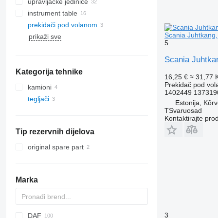
upravljačke jedinice
instrument table
prekidači pod volanom
Scania Juhtkang,
prikaži sve
5
Scania Juhtka
Kategorija tehnike
16,25 €
≈ 31,77
Prekidač pod vo
kamioni
1402449 137319
tegljači
Estonija, Kõr
TSvaruosad
Kontaktirajte pro
Tip rezervnih dijelova
original spare part
Marka
3
DAF