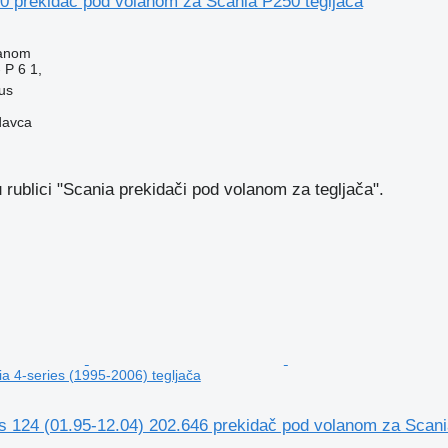
0 prekidač pod volanom za Scania P250 tegljača
lanom
 P 6 1,
ius
davca
u rublici "Scania prekidači pod volanom za tegljača".
a 4-series (1995-2006) tegljača
s 124 (01.95-12.04) 202.646 prekidač pod volanom za Scania