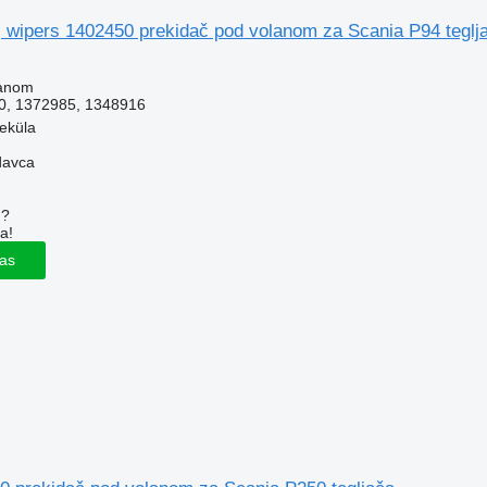
, wipers 1402450 prekidač pod volanom za Scania P94 teglj
lanom
0, 1372985, 1348916
veküla
davca
u?
a!
las