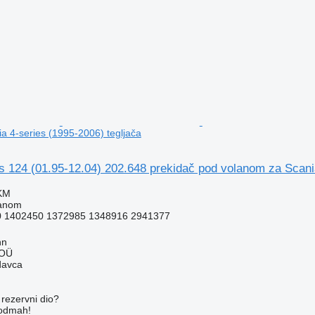
a 4-series (1995-2006) tegljača
s 124 (01.95-12.04) 202.648 prekidač pod volanom za Scania
 KM
lanom
0 1402450 1372985 1348916 2941377
nn
 OÜ
davca
rezervni dio?
 odmah!