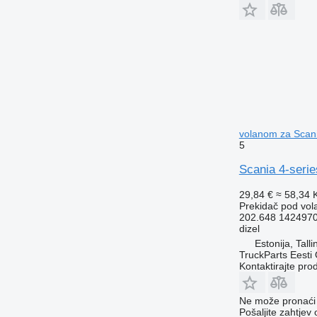
volanom za Scani
5
Scania 4-serie
29,84 €
≈ 58,34
Prekidač pod vo
202.648 142497
dizel
Estonija, Talli
TruckParts Eesti
Kontaktirajte pro
Ne može pronaći 
Pošaljite zahtjev