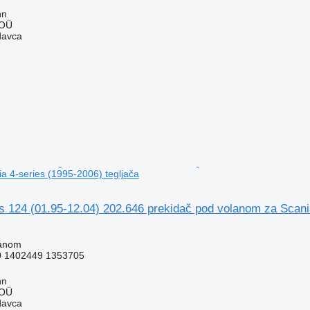
nn
 OÜ
davca
a 4-series (1995-2006) tegljača
s 124 (01.95-12.04) 202.646 prekidač pod volanom za Scania
lanom
0 1402449 1353705
nn
 OÜ
davca