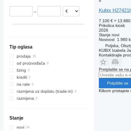
5
Kubix H27421
–
7.100 €
≈ 13.88
Prikolica kiosk
2026
Stanje
novi
Nosivost
1.980 k
Poljska, Olszt
Tip oglasa
KUBIX Izabela J
Kontaktirajte pro
prodaja
od proizvođača
Pretplatite se na
lizing
kredit
Potpišite se
na rate
Klikom pristajet
razmjena uz doplatu (trade-in)
razmjena
Stanje
novi