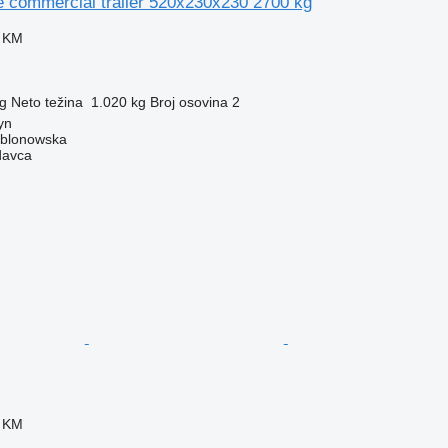
e commercial trailer 520x230x230 2700 kg
0 KM
g
Neto težina
1.020 kg
Broj osovina
2
yn
ablonowska
davca
0 KM