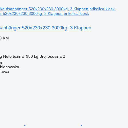
 520x230x230 3000kg, 3 Klappen prikolica kiosk
sanhänger 520x230x230 3000kg, 3 Klappen
40 KM
g
Neto težina
980 kg
Broj osovina
2
yn
ablonowska
davca