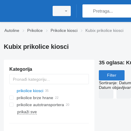
Autoline
Prikolice
Prikolice kiosci
Kubix prikolice kiosci
Kubix prikolice kiosci
35 oglasa:
Ku
Kategorija
Filter
Sortiranje
:
Datum 
Datum objavljivan
prikolice kiosci
prikolice brze hrane
prikolice autotransportera
prikaži sve