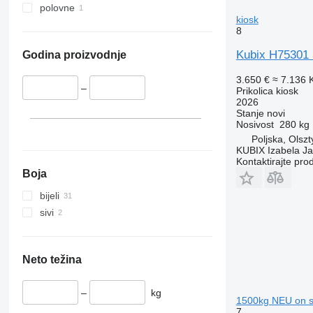
polovne
kiosk
8
Kubix H75301 
Godina proizvodnje
3.650 €
≈ 7.136
–
Prikolica kiosk
2026
Stanje
novi
Nosivost
280 kg
Poljska, Olszt
KUBIX Izabela J
Kontaktirajte pro
Boja
bijeli
sivi
Neto težina
–
kg
1500kg NEU on st
7