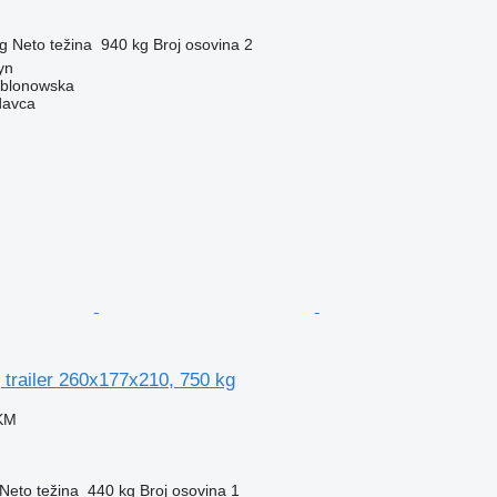
g
Neto težina
940 kg
Broj osovina
2
yn
ablonowska
davca
 trailer 260x177x210, 750 kg
 KM
Neto težina
440 kg
Broj osovina
1