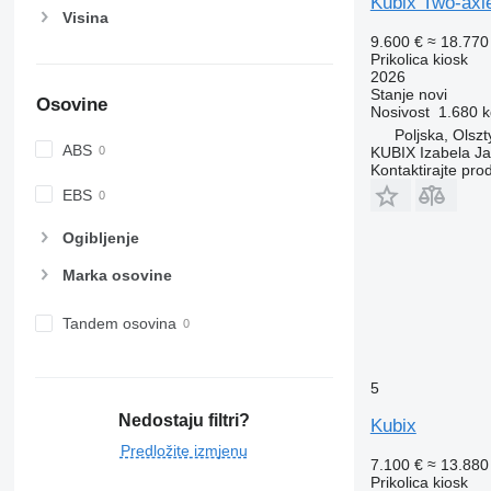
Kubix Two-axl
Visina
9.600 €
≈ 18.77
Prikolica kiosk
2026
Stanje
novi
Osovine
Nosivost
1.680 k
Poljska, Olszt
ABS
KUBIX Izabela J
Kontaktirajte pro
EBS
Ogibljenje
Marka osovine
Tandem osovina
5
Nedostaju filtri?
Kubix
Predložite izmjenu
7.100 €
≈ 13.88
Prikolica kiosk