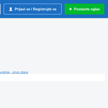
Prijavi se / Registrujte se
Postavite oglas
vodnje - prvo stare