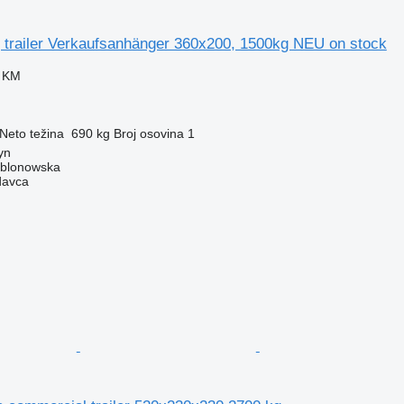
g trailer Verkaufsanhänger 360x200, 1500kg NEU on stock
0 KM
Neto težina
690 kg
Broj osovina
1
yn
ablonowska
davca