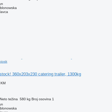
yn
ablonowska
davca
kiosk
tock! 360x203x230 catering trailer, 1300kg
0 KM
Neto težina
580 kg
Broj osovina
1
yn
ablonowska