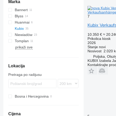
Marka
Bannert
Verkaufsanhänger
Blyss
7
Huanmai
Kubix Verkauf
Kubix
10.350 €
≈ 20.2
Niewiadów
Prikolica kiosk
Tomplan
N-series
2026
Stanje
novi
prikaži sve
Nosivost
2.020 k
Poljska, Olszt
KUBIX Izabela J
Kontaktirajte pro
Lokacija
Pretraga po radijusu
Bosna i Hercegovina
Cijena