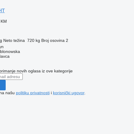
HT
0 KM
g
Neto težina
720 kg
Broj osovina
2
yn
ablonowska
davca
 primanje novih oglasa iz ove kategorije
e na našu
politiku privatnosti
i
korisnički ugovor
.