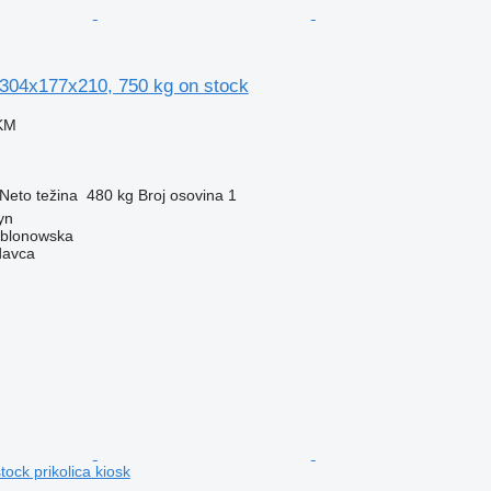
304x177x210, 750 kg on stock
 KM
Neto težina
480 kg
Broj osovina
1
yn
ablonowska
davca
ock prikolica kiosk