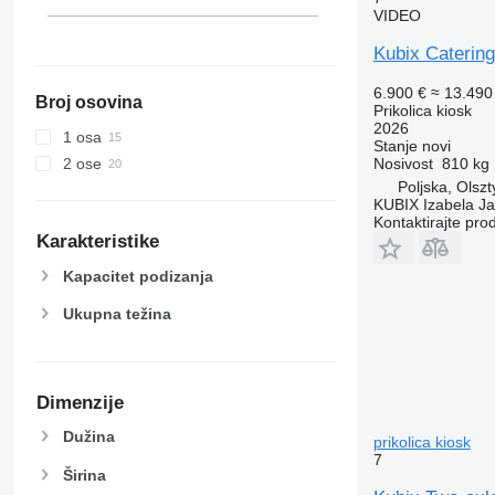
VIDEO
Kubix Caterin
6.900 €
≈ 13.49
Broj osovina
Prikolica kiosk
2026
1 osa
Stanje
novi
Nosivost
810 kg
2 ose
Poljska, Olszt
KUBIX Izabela J
Kontaktirajte pro
Karakteristike
Kapacitet podizanja
Ukupna težina
Dimenzije
Dužina
prikolica kiosk
7
Širina