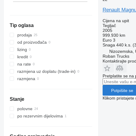
Premium 440
Renault Magnu
Premium 450
Premium 460
Cijena na upit
Tip oglasa
Tegljač
Premium Lander
2005
prodaja
999.930 km
Euro 3
od proizvođača
Snaga
440 k.s. 
lizing
Nizozemska,
Roban Trucks
kredit
Kontaktirajte pro
na rate
razmjena uz doplatu (trade-in)
Pretplatite se na
razmjena
Potpišite se
Klikom pristajet
Stanje
polovne
po rezervnim dijelovima