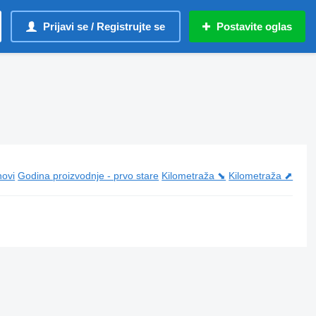
Prijavi se / Registrujte se
Postavite oglas
novi
Godina proizvodnje - prvo stare
Kilometraža ⬊
Kilometraža ⬈