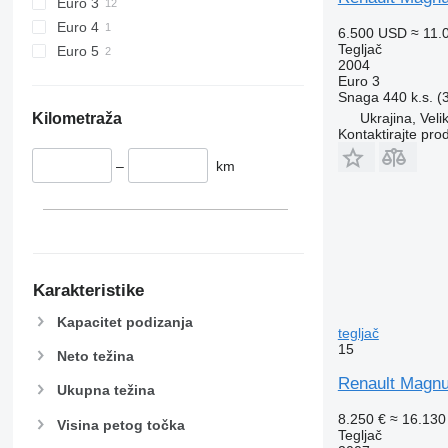
Euro 3
Euro 4
6.500 USD
≈ 11.
Tegljač
Euro 5
2004
Euro 3
Snaga
440 k.s. 
Kilometraža
Ukrajina, Vel
Kontaktirajte pro
–
km
Karakteristike
Kapacitet podizanja
tegljač
15
Neto težina
Renault Magnum
Ukupna težina
8.250 €
≈ 16.13
Visina petog točka
Tegljač