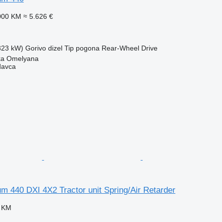
000 KM
≈ 5.626 €
(323 kW)
Gorivo
dizel
Tip pogona
Rear-Wheel Drive
ika Omelyana
davca
 440 DXI 4X2 Tractor unit Spring/Air Retarder
0 KM