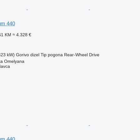
um 440
61 KM
≈ 4.328 €
(323 kW)
Gorivo
dizel
Tip pogona
Rear-Wheel Drive
ika Omelyana
davca
um 440