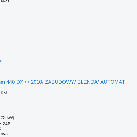
davca
č
um 440 DXI/ / 2010/ ZABUDOWY/ BLENDA/ AUTOMAT
0 KM
(323 kW)
o 24B
S
davca