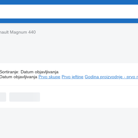
nault Magnum 440
Sortiranje
:
Datum objavljivanja
enault Magnum 440 tegljači
Datum objavljivanja
Prvo skupe
Prvo jeftine
Godina proizvodnje - prvo 