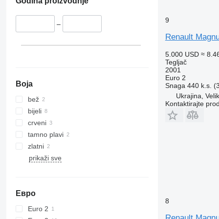
Godina proizvodnje
9
–
Renault Magn
5.000 USD
≈ 8.4
Tegljač
2001
Euro 2
Boja
Snaga
440 k.s. 
Ukrajina, Vel
bež
Kontaktirajte pro
bijeli
crveni
tamno plavi
zlatni
prikaži sve
Евро
8
Euro 2
Renault Magn