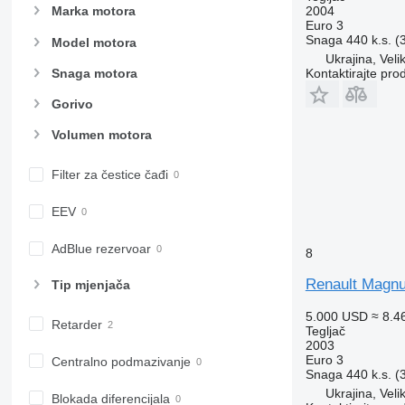
2004
Marka motora
Euro 3
Snaga
440 k.s. 
Model motora
Ukrajina, Vel
Kontaktirajte pro
Snaga motora
Gorivo
Volumen motora
Filter za čestice čađi
EEV
AdBlue rezervoar
8
Renault Magn
Tip mјenjača
5.000 USD
≈ 8.4
Retarder
Tegljač
2003
Euro 3
Centralno podmazivanje
Snaga
440 k.s. 
Ukrajina, Vel
Blokada diferencijala