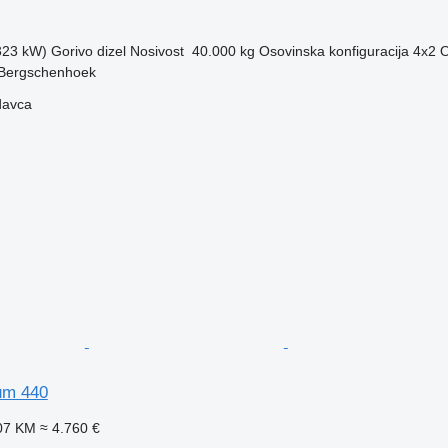
(323 kW)
Gorivo
dizel
Nosivost
40.000 kg
Osovinska konfiguracija
4x2
O
 Bergschenhoek
davca
um 440
07 KM
≈ 4.760 €