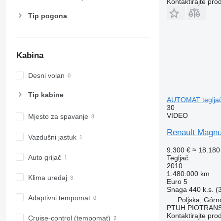
Kontaktirajte pro
Tip pogona
Kabina
Desni volan
Tip kabine
AUTOMAT teglja
30
VIDEO
Mjesto za spavanje
Renault Magn
Vazdušni jastuk
9.300 €
≈ 18.18
Auto grijač
Tegljač
2010
1.480.000 km
Klima uređaj
Euro 5
Snaga
440 k.s. 
Adaptivni tempomat
Poljska, Górn
PTUH PIOTRAN
Kontaktirajte pro
Cruise-control (tempomat)