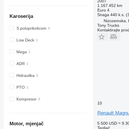
2007
1.167.452 km
Euro 4
Snaga
440 k.s. 
Karoserija
Nizozemska,
Tony Trucks
S poluprikolicom
Kontaktirajte pro
Low Deck
Mega
ADR
Hidraulika
PTO
Kompresor
10
Renault Magn
Motor, mjenjač
5.500 USD
≈ 9.3
Tegljač