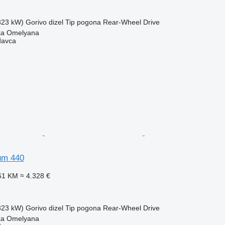
(323 kW)
Gorivo
dizel
Tip pogona
Rear-Wheel Drive
ika Omelyana
davca
um 440
61 KM
≈ 4.328 €
(323 kW)
Gorivo
dizel
Tip pogona
Rear-Wheel Drive
ika Omelyana