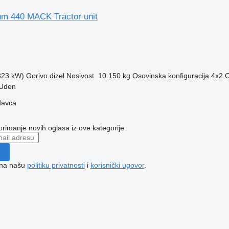
m 440 MACK Tractor unit
(323 kW)
Gorivo
dizel
Nosivost
10.150 kg
Osovinska konfiguracija
4x2
O
 Uden
davca
 primanje novih oglasa iz ove kategorije
e na našu
politiku privatnosti
i
korisnički ugovor
.