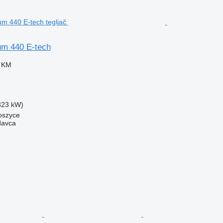
um 440 E-tech
0 KM
(323 kW)
łoszyce
davca