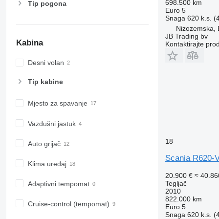
698.500 km
Tip pogona
Euro 5
Snaga
620 k.s. 
Nizozemska, 
JB Trading bv
Kabina
Kontaktirajte pro
Desni volan
Tip kabine
Mjesto za spavanje
Vazdušni jastuk
18
Auto grijač
Scania R620-
Klima uređaj
20.900 €
≈ 40.8
Tegljač
Adaptivni tempomat
2010
822.000 km
Cruise-control (tempomat)
Euro 5
Snaga
620 k.s. 