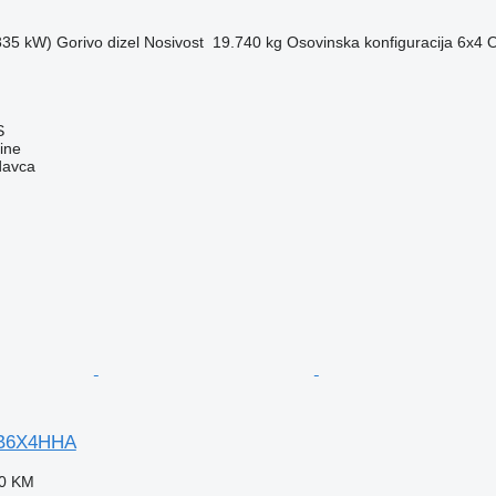
(335 kW)
Gorivo
dizel
Nosivost
19.740 kg
Osovinska konfiguracija
6x4
O
S
ine
davca
LB6X4HHA
40 KM