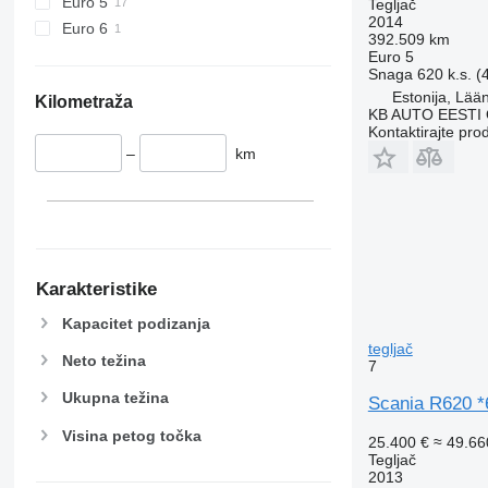
Euro 5
Tegljač
2014
Euro 6
392.509 km
Euro 5
Snaga
620 k.s. 
Estonija, Lää
Kilometraža
KB AUTO EESTI
Kontaktirajte pro
–
km
Karakteristike
Kapacitet podizanja
tegljač
Neto težina
7
Ukupna težina
Scania R620
Visina petog točka
25.400 €
≈ 49.6
Tegljač
2013