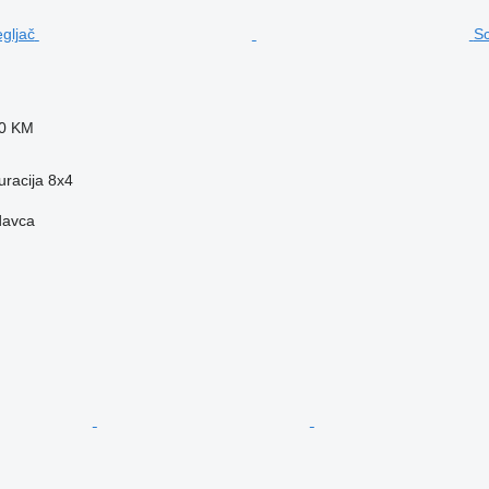
Sc
60 KM
uracija
8x4
davca