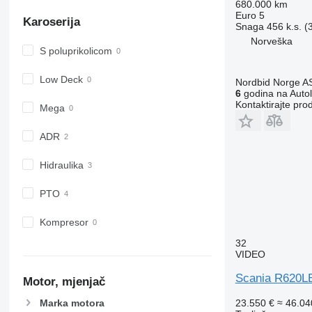
680.000 km
Euro 5
Karoserija
Snaga
456 k.s. 
Norveška
S poluprikolicom
Low Deck
Nordbid Norge A
6
godina na Autol
Kontaktirajte pro
Mega
ADR
Hidraulika
PTO
Kompresor
32
VIDEO
Scania R620
Motor, mjenjač
23.550 €
≈ 46.0
Marka motora