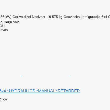
(456 kW)
Gorivo
dizel
Nosivost
19.575 kg
Osovinska konfiguracija
6x4
O
ne-Harju Vald
 OÜ
davca
 *6x4 *HYDRAULICS *MANUAL *RETARDER
60 KM