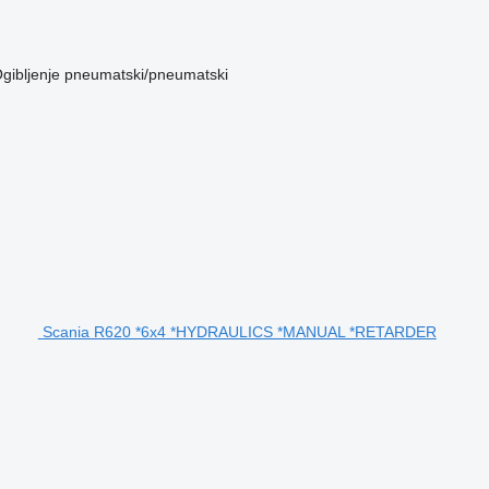
gibljenje
pneumatski/pneumatski
Scania R620 *6x4 *HYDRAULICS *MANUAL *RETARDER