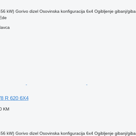
(456 kW)
Gorivo
dizel
Osovinska konfiguracija
6x4
Ogibljenje
gibanj/giba
Ede
davca
V8 R 620 6X4
60 KM
(456 kW)
Gorivo
dizel
Osovinska konfiguracija
6x4
Ogibljenje
gibanj/giba