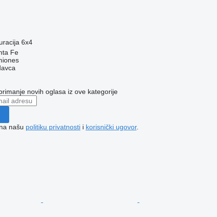
uracija
6x4
nta Fe
miones
davca
 primanje novih oglasa iz ove kategorije
e na našu
politiku privatnosti
i
korisnički ugovor
.