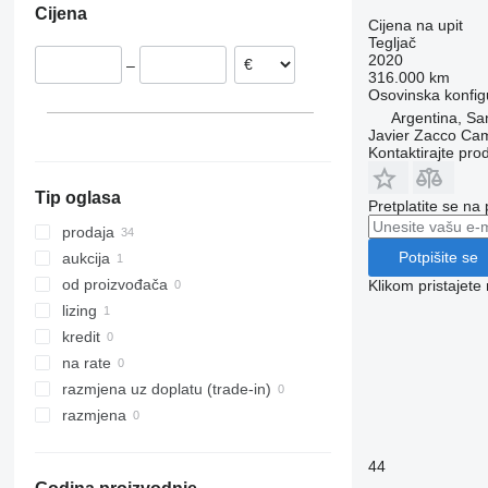
Cijena
R470
Norveška
Cijena na upit
R480
Tegljač
Ujedinjeno Kraljevstvo
2020
–
R490
Češka
316.000 km
R500
Osovinska konfig
Portugalija
Argentina, Sa
R520
Njemačka
Javier Zacco Ca
R530
prikaži sve
Kontaktirajte pro
R540
Tip oglasa
R560
Pretplatite se na
R580
prodaja
R590
Potpišite se
aukcija
R620
od proizvođača
Klikom pristajet
R650
lizing
R660
kredit
R730
na rate
razmjena uz doplatu (trade-in)
razmjena
44