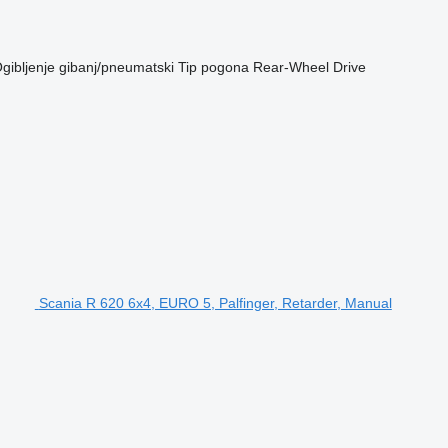
gibljenje
gibanj/pneumatski
Tip pogona
Rear-Wheel Drive
Scania R 620 6x4, EURO 5, Palfinger, Retarder, Manual