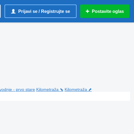
Prijavi se / Registrujte se
Postavite oglas
vodnje - prvo stare
Kilometraža ⬊
Kilometraža ⬈