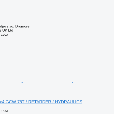
aljevstvo, Dromore
 UK Ltd
davca
 6x4 GCW 78T / RETARDER / HYDRAULICS
40 KM