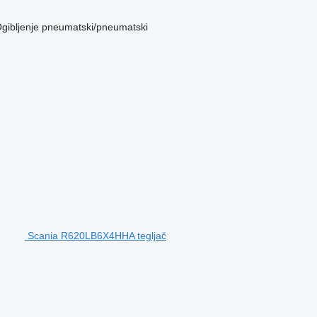
gibljenje
pneumatski/pneumatski
Scania R620LB6X4HHA tegljač