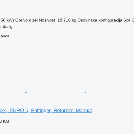
(456 kW)
Gorivo
dizel
Nosivost
18.710 kg
Osovinska konfiguracija
6x4
O
amburg
davca
x4, EURO 5, Palfinger, Retarder, Manual
40 KM