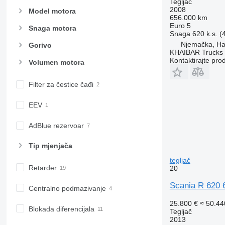
Tegljač
2008
Model motora
656.000 km
Euro 5
Snaga motora
Snaga
620 k.s. 
Njemačka, H
Gorivo
KHAIBAR Trucks
Kontaktirajte pro
Volumen motora
Filter za čestice čađi
EEV
AdBlue rezervoar
Tip mјenjača
tegljač
Retarder
20
Scania R 620 6
Centralno podmazivanje
25.800 €
≈ 50.4
Blokada diferencijala
Tegljač
2013