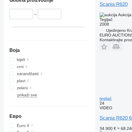
Godina proizvodnje
Scania R620
–
Aukcija
Tegljač
2008
Ujedinjeno Kr
EURO AUCTIONS
Kontaktirajte pro
Boja
bijeli
crni
narandžasti
plavi
zeleni
prikaži sve
tegljač
24
VIDEO
Евро
Scania R620
Euro 4
34.900 €
≈ 68.2