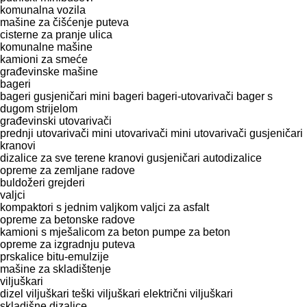
komunalna vozila
mašine za čišćenje puteva
cisterne za pranje ulica
komunalne mašine
kamioni za smeće
građevinske mašine
bageri
bageri gusjeničari
mini bageri
bageri-utovarivači
bager s
dugom strijelom
građevinski utovarivači
prednji utovarivači
mini utovarivači
mini utovarivači gusjeničari
kranovi
dizalice za sve terene
kranovi gusjeničari
autodizalice
opreme za zemljane radove
buldožeri
grejderi
valjci
kompaktori s jednim valjkom
valjci za asfalt
opreme za betonske radove
kamioni s mješalicom za beton
pumpe za beton
opreme za izgradnju puteva
prskalice bitu-emulzije
mašine za skladištenje
viljuškari
dizel viljuškari
teški viljuškari
električni viljuškari
skladišne dizalice