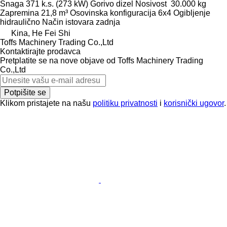
Snaga
371 k.s. (273 kW)
Gorivo
dizel
Nosivost
30.000 kg
Zapremina
21,8 m³
Osovinska konfiguracija
6x4
Ogibljenje
hidraulično
Način istovara
zadnja
Kina, He Fei Shi
Toffs Machinery Trading Co.,Ltd
Kontaktirajte prodavca
Pretplatite se na nove objave od Toffs Machinery Trading
Co.,Ltd
Potpišite se
Klikom pristajete na našu
politiku privatnosti
i
korisnički ugovor
.