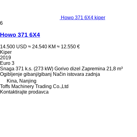
Howo 371 6X4 kiper
6
Howo 371 6X4
14.500 USD
≈ 24.540 KM
≈ 12.550 €
Kiper
2019
Euro 3
Snaga
371 k.s. (273 kW)
Gorivo
dizel
Zapremina
21,8 m³
Ogibljenje
gibanj/gibanj
Način istovara
zadnja
Kina, Nanjing
Toffs Machinery Trading Co.,Ltd
Kontaktirajte prodavca