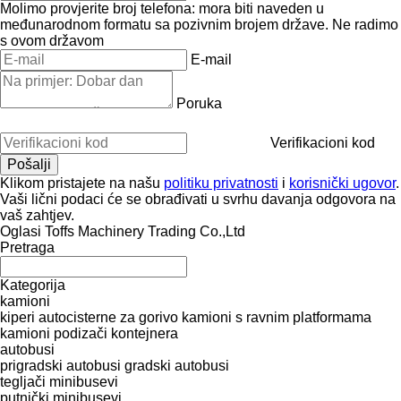
Molimo provjerite broj telefona: mora biti naveden u
međunarodnom formatu sa pozivnim brojem države.
Ne radimo
s ovom državom
E-mail
Poruka
Verifikacioni kod
Klikom pristajete na našu
politiku privatnosti
i
korisnički ugovor
.
Vaši lični podaci će se obrađivati ​​u svrhu davanja odgovora na
vaš zahtjev.
Oglasi Toffs Machinery Trading Co.,Ltd
Pretraga
Kategorija
kamioni
kiperi
autocisterne za gorivo
kamioni s ravnim platformama
kamioni podizači kontejnera
autobusi
prigradski autobusi
gradski autobusi
tegljači
minibusevi
putnički minibusevi