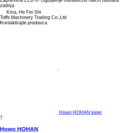
Zapremina
21,8 m³
Ogibljenje
hidraulično
Način istovara
zadnja
Kina, He Fei Shi
Toffs Machinery Trading Co.,Ltd
Kontaktirajte prodavca
Howo HOHAN kiper
7
Howo HOHAN