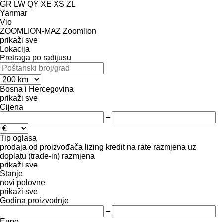
GR
LW
QY
XE
XS
ZL
Yanmar
Vio
ZOOMLION-MAZ
Zoomlion
prikaži sve
Lokacija
Pretraga po radijusu
Bosna i Hercegovina
prikaži sve
Cijena
–
Tip oglasa
prodaja
od proizvođača
lizing
kredit
na rate
razmjena uz
doplatu (trade-in)
razmjena
prikaži sve
Stanje
novi
polovne
prikaži sve
Godina proizvodnje
–
Евро