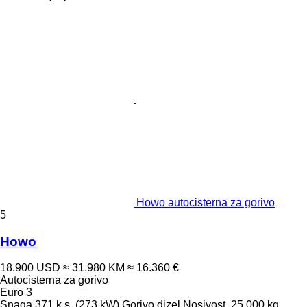
Howo autocisterna za gorivo
5
Howo
18.900 USD
≈ 31.980 KM
≈ 16.360 €
Autocisterna za gorivo
Euro 3
Snaga
371 k.s. (273 kW)
Gorivo
dizel
Nosivost
25.000 kg