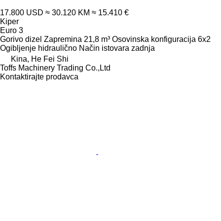
17.800 USD
≈ 30.120 KM
≈ 15.410 €
Kiper
Euro 3
Gorivo
dizel
Zapremina
21,8 m³
Osovinska konfiguracija
6x2
Ogibljenje
hidraulično
Način istovara
zadnja
Kina, He Fei Shi
Toffs Machinery Trading Co.,Ltd
Kontaktirajte prodavca