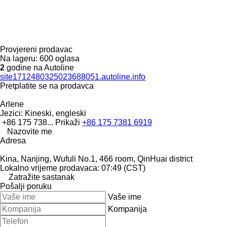
Provjereni prodavac
Na lageru:
600 oglasa
2
godine na Autoline
site1712480325023688051.autoline.info
Pretplatite se na prodavca
Arlene
Jezici:
Kineski, engleski
+86 175 738...
Prikaži
+86 175 7381 6919
Nazovite me
Adresa
Kina, Nanjing, Wufuli No.1, 466 room, QinHuai district
Lokalno vrijeme prodavaca: 07:49 (CST)
Zatražite sastanak
Pošalji poruku
Vaše ime
Kompanija