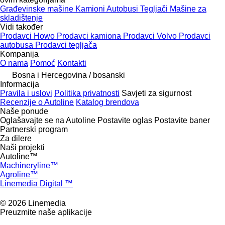
Građevinske mašine
Kamioni
Autobusi
Tegljači
Mašine za
skladištenje
Vidi također
Prodavci Howo
Prodavci kamiona
Prodavci Volvo
Prodavci
autobusa
Prodavci tegljača
Kompanija
O nama
Pomoć
Kontakti
Bosna i Hercegovina / bosanski
Informacija
Pravila i uslovi
Politika privatnosti
Savjeti za sigurnost
Recenzije o Autoline
Katalog brendova
Naše ponude
Oglašavajte se na Autoline
Postavite oglas
Postavite baner
Partnerski program
Za dilere
Naši projekti
Autoline™
Machineryline™
Agroline™
Linemedia Digital ™
© 2026 Linemedia
Preuzmite naše aplikacije