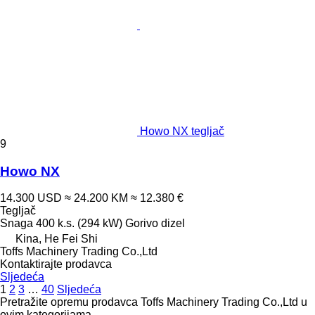
Howo NX tegljač
9
Howo NX
14.300 USD
≈ 24.200 KM
≈ 12.380 €
Tegljač
Snaga
400 k.s. (294 kW)
Gorivo
dizel
Kina, He Fei Shi
Toffs Machinery Trading Co.,Ltd
Kontaktirajte prodavca
Sljedeća
1
2
3
…
40
Sljedeća
Pretražite opremu prodavca Toffs Machinery Trading Co.,Ltd u
ovim kategorijama