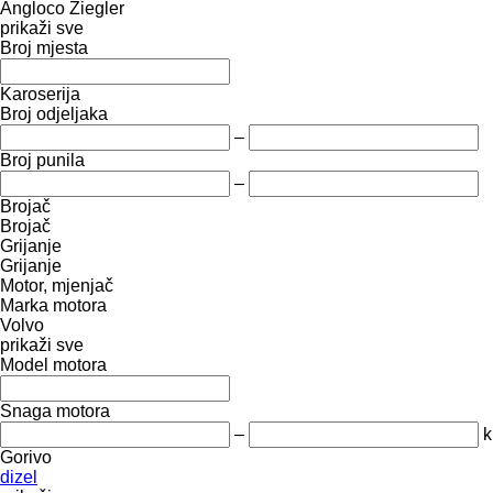
Angloco
Ziegler
prikaži sve
Broj mjesta
Karoserija
Broj odjeljaka
–
Broj punila
–
Brojač
Brojač
Grijanje
Grijanje
Motor, mjenjač
Marka motora
Volvo
prikaži sve
Model motora
Snaga motora
–
k
Gorivo
dizel