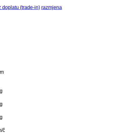
 doplatu (trade-in)
razmjena
km
g
g
g
/č