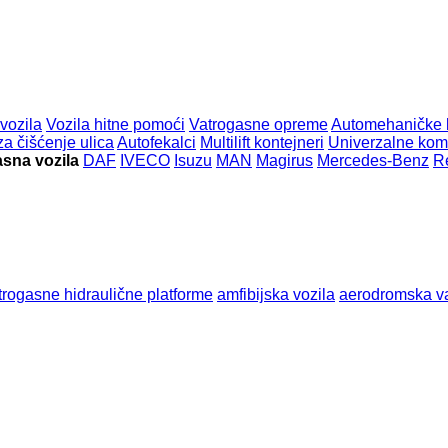
vozila
Vozila hitne pomoći
Vatrogasne opreme
Automehaničke 
za čišćenje ulica
Autofekalci
Multilift kontejneri
Univerzalne ko
asna vozila
DAF
IVECO
Isuzu
MAN
Magirus
Mercedes-Benz
R
trogasne hidraulične platforme
amfibijska vozila
aerodromska va