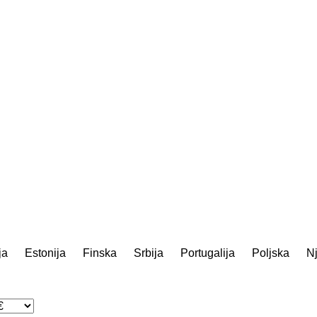
ja
Estonija
Finska
Srbija
Portugalija
Poljska
N