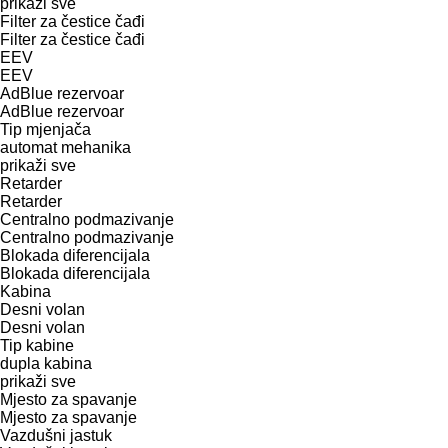
prikaži sve
Filter za čestice čađi
Filter za čestice čađi
EEV
EEV
AdBlue rezervoar
AdBlue rezervoar
Tip mјenjača
automat
mehanika
prikaži sve
Retarder
Retarder
Centralno podmazivanje
Centralno podmazivanje
Blokada diferencijala
Blokada diferencijala
Kabina
Desni volan
Desni volan
Tip kabine
dupla kabina
prikaži sve
Mjesto za spavanje
Mjesto za spavanje
Vazdušni jastuk