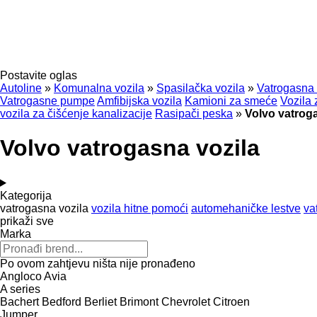
Postavite oglas
Autoline
»
Komunalna vozila
»
Spasilačka vozila
»
Vatrogasna 
Vatrogasne pumpe
Amfibijska vozila
Kamioni za smeće
Vozila 
vozila za čišćenje kanalizacije
Rasipači peska
»
Volvo vatrog
Volvo vatrogasna vozila
Kategorija
vatrogasna vozila
vozila hitne pomoći
automehaničke lestve
va
prikaži sve
Marka
Po ovom zahtjevu ništa nije pronađeno
Angloco
Avia
A series
Bachert
Bedford
Berliet
Brimont
Chevrolet
Citroen
Jumper