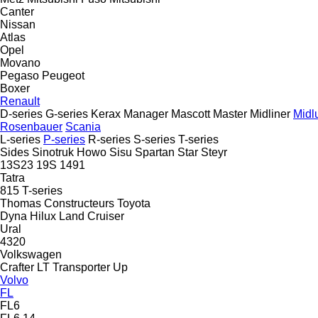
Canter
Nissan
Atlas
Opel
Movano
Pegaso
Peugeot
Boxer
Renault
D-series
G-series
Kerax
Manager
Mascott
Master
Midliner
Midl
Rosenbauer
Scania
L-series
P-series
R-series
S-series
T-series
Sides
Sinotruk Howo
Sisu
Spartan
Star
Steyr
13S23
19S
1491
Tatra
815
T-series
Thomas Constructeurs
Toyota
Dyna
Hilux
Land Cruiser
Ural
4320
Volkswagen
Crafter
LT
Transporter
Up
Volvo
FL
FL6