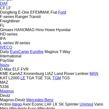
DAF
CF
LF
Dongfeng
E-One
EFEMMAK
Fiat
Ford
F-series
Ranger
Transit
Freightliner
FL
Gimaex
HANOMAG
Hino
Howo
Hyundai
HD-series
IFA
L-series
W-series
IVECO
Daily
EuroCargo
Eurofire
Magirus
T-Way
International
PayStar
Isuzu
D-Max
ELF
FVR
KME
KamAZ
Kronenburg
LIAZ
Land Rover
Lentner
MAN
KAT
L2000
LE
TGA
TGE
TGL
TGM
TGS
MAZ
5336
Magirus
Deutz
Magirus-Deutz
Mercedes-Benz
Actros
Atego
Axor
Econic
LAF
LK
SK
Sprinter
Unimog
Vario
Metz
Mitsubishi Fuso
Mitsubishi