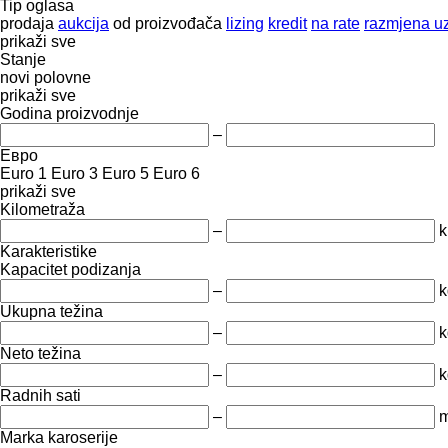
Tip oglasa
prodaja
aukcija
od proizvođača
lizing
kredit
na rate
razmjena uz
prikaži sve
Stanje
novi
polovne
prikaži sve
Godina proizvodnje
–
Евро
Euro 1
Euro 3
Euro 5
Euro 6
prikaži sve
Kilometraža
–
Karakteristike
Kapacitet podizanja
–
k
Ukupna težina
–
k
Neto težina
–
k
Radnih sati
–
m
Marka karoserije