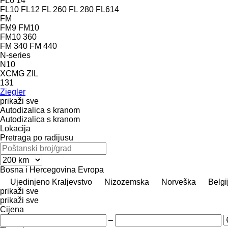
FL6 14
FL10
FL12
FL 260
FL 280
FL614
FM
FM9
FM10
FM10 360
FM 340
FM 440
N-series
N10
XCMG
ZIL
131
Ziegler
prikaži sve
Autodizalica s kranom
Autodizalica s kranom
Lokacija
Pretraga po radijusu
Bosna i Hercegovina
Evropa
Ujedinjeno Kraljevstvo
Nizozemska
Norveška
Belgi
prikaži sve
prikaži sve
Cijena
–