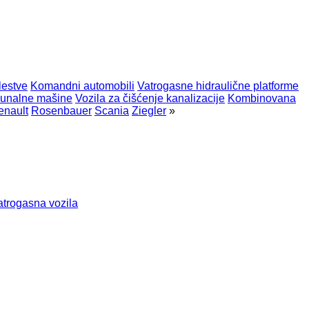
lestve
Komandni automobili
Vatrogasne hidraulične platforme
munalne mašine
Vozila za čišćenje kanalizacije
Kombinovana
enault
Rosenbauer
Scania
Ziegler
»
trogasna vozila