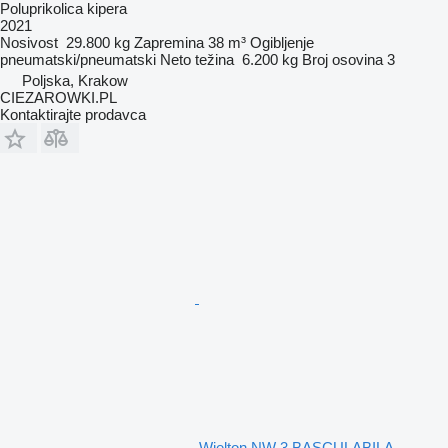
Poluprikolica kipera
2021
Nosivost
29.800 kg
Zapremina
38 m³
Ogibljenje
pneumatski/pneumatski
Neto težina
6.200 kg
Broj osovina
3
Poljska, Krakow
CIEZAROWKI.PL
Kontaktirajte prodavca
Wielton NW 3 BASCULABILA