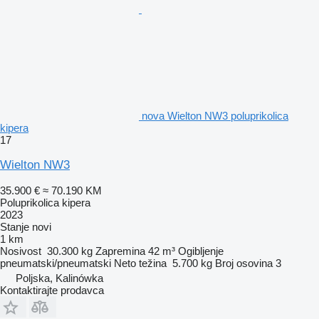
nova Wielton NW3 poluprikolica
kipera
17
Wielton NW3
35.900 €
≈ 70.190 KM
Poluprikolica kipera
2023
Stanje
novi
1 km
Nosivost
30.300 kg
Zapremina
42 m³
Ogibljenje
pneumatski/pneumatski
Neto težina
5.700 kg
Broj osovina
3
Poljska, Kalinówka
Kontaktirajte prodavca