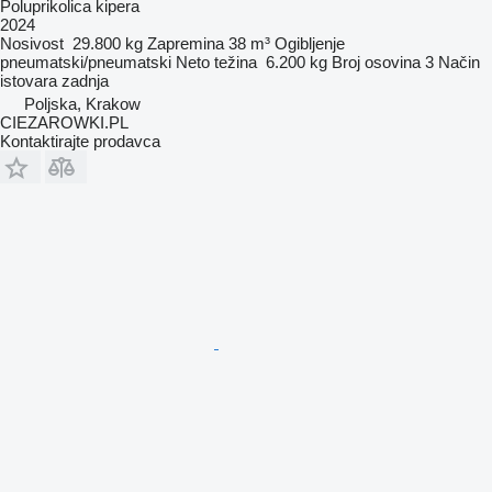
Poluprikolica kipera
2024
Nosivost
29.800 kg
Zapremina
38 m³
Ogibljenje
pneumatski/pneumatski
Neto težina
6.200 kg
Broj osovina
3
Način
istovara
zadnja
Poljska, Krakow
CIEZAROWKI.PL
Kontaktirajte prodavca