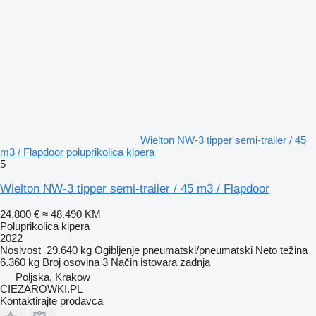
Wielton NW-3 tipper semi-trailer / 45
m3 / Flapdoor poluprikolica kipera
5
Wielton NW-3 tipper semi-trailer / 45 m3 / Flapdoor
24.800 €
≈ 48.490 KM
Poluprikolica kipera
2022
Nosivost
29.640 kg
Ogibljenje
pneumatski/pneumatski
Neto težina
6.360 kg
Broj osovina
3
Način istovara
zadnja
Poljska, Krakow
CIEZAROWKI.PL
Kontaktirajte prodavca