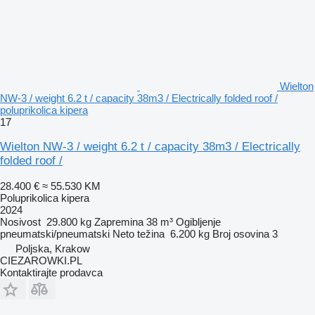
Wielton
NW-3 / weight 6.2 t / capacity 38m3 / Electrically folded roof /
poluprikolica kipera
17
Wielton NW-3 / weight 6.2 t / capacity 38m3 / Electrically
folded roof /
28.400 €
≈ 55.530 KM
Poluprikolica kipera
2024
Nosivost
29.800 kg
Zapremina
38 m³
Ogibljenje
pneumatski/pneumatski
Neto težina
6.200 kg
Broj osovina
3
Poljska, Krakow
CIEZAROWKI.PL
Kontaktirajte prodavca