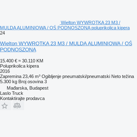
Wielton WYWROTKA 23 M3 /
MULDA ALUMINIOWA / OŚ PODNOSZONA poluprikolica kipera
24
Wielton WYWROTKA 23 M3 / MULDA ALUMINIOWA / OŚ
PODNOSZONA
15.400 €
≈ 30.110 KM
Poluprikolica kipera
2016
Zapremina
23,46 m³
Ogibljenje
pneumatski/pneumatski
Neto težina
5.300 kg
Broj osovina
3
Mađarska, Budapest
Laslo Truck
Kontaktirajte prodavca