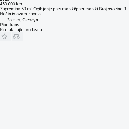
450.000 km
Zapremina
50 m³
Ogibljenje
pneumatski/pneumatski
Broj osovina
3
Način istovara
zadnja
Poljska, Cieszyn
Pion-trans
Kontaktirajte prodavca