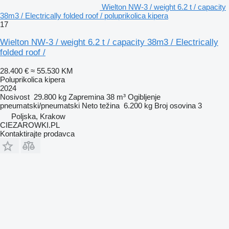
Wielton NW-3 / weight 6.2 t / capacity
38m3 / Electrically folded roof / poluprikolica kipera
17
Wielton NW-3 / weight 6.2 t / capacity 38m3 / Electrically
folded roof /
28.400 €
≈ 55.530 KM
Poluprikolica kipera
2024
Nosivost
29.800 kg
Zapremina
38 m³
Ogibljenje
pneumatski/pneumatski
Neto težina
6.200 kg
Broj osovina
3
Poljska, Krakow
CIEZAROWKI.PL
Kontaktirajte prodavca