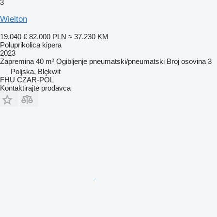
3
Wielton
19.040 €
82.000 PLN
≈ 37.230 KM
Poluprikolica kipera
2023
Zapremina
40 m³
Ogibljenje
pneumatski/pneumatski
Broj osovina
3
Poljska, Blękwit
FHU CZAR-POL
Kontaktirajte prodavca