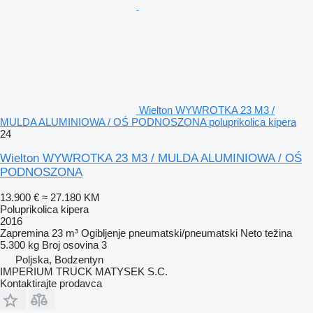
Wielton WYWROTKA 23 M3 /
MULDA ALUMINIOWA / OŚ PODNOSZONA poluprikolica kipera
24
Wielton WYWROTKA 23 M3 / MULDA ALUMINIOWA / OŚ
PODNOSZONA
13.900 €
≈ 27.180 KM
Poluprikolica kipera
2016
Zapremina
23 m³
Ogibljenje
pneumatski/pneumatski
Neto težina
5.300 kg
Broj osovina
3
Poljska, Bodzentyn
IMPERIUM TRUCK MATYSEK S.C.
Kontaktirajte prodavca