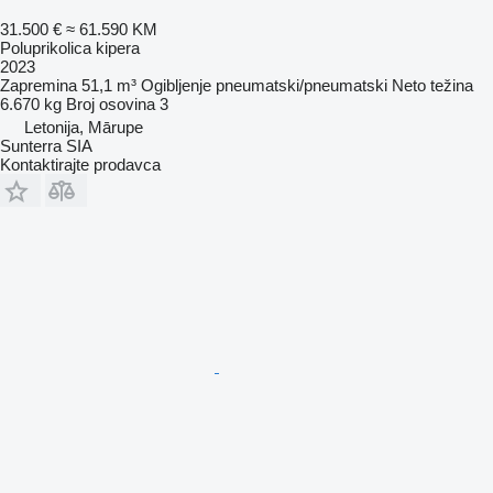
31.500 €
≈ 61.590 KM
Poluprikolica kipera
2023
Zapremina
51,1 m³
Ogibljenje
pneumatski/pneumatski
Neto težina
6.670 kg
Broj osovina
3
Letonija, Mārupe
Sunterra SIA
Kontaktirajte prodavca