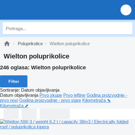
Poluprikolice
Wielton poluprikolice
Wielton poluprikolice
246 oglasa:
Wielton poluprikolice
Filter
Sortiranje
:
Datum objavljivanja
Datum objavljivanja
Prvo skupe
Prvo jeftine
Godina proizvodnje -
prvo novi
Godina proizvodnje - prvo stare
Kilometraža ⬊
Kilometraža ⬈